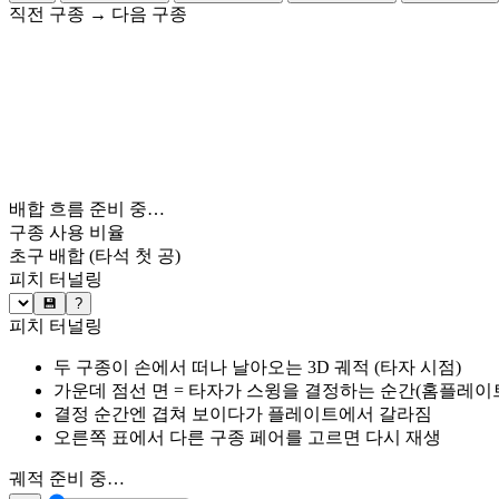
직전 구종
→
다음 구종
배합 흐름 준비 중…
구종 사용 비율
초구 배합
(타석 첫 공)
피치 터널링
💾
?
피치 터널링
두 구종이 손에서 떠나 날아오는 3D 궤적 (타자 시점)
가운데 점선 면 = 타자가 스윙을 결정하는 순간(홈플레이트 약
결정 순간엔 겹쳐 보이다가 플레이트에서 갈라짐
오른쪽 표에서 다른 구종 페어를 고르면 다시 재생
궤적 준비 중…