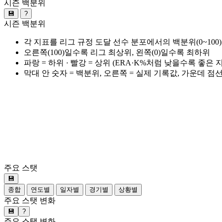
시즌 백분위
💾
?
시즌 백분위
각 지표를 리그 규정 도달 선수 분포에서의 백분위(0~100
오른쪽(100)일수록 리그 최상위, 왼쪽(0)일수록 최하위
파랑 = 하위 · 빨강 = 상위 (ERA·K%처럼 낮을수록 좋은
막대 안 숫자 = 백분위, 오른쪽 = 실제 기록값, 가운데 점
주요 스탯
💾
종합
연도별
일자별
경기별
상황별
주요 스탯 변화
💾
?
주요 스탯 변화