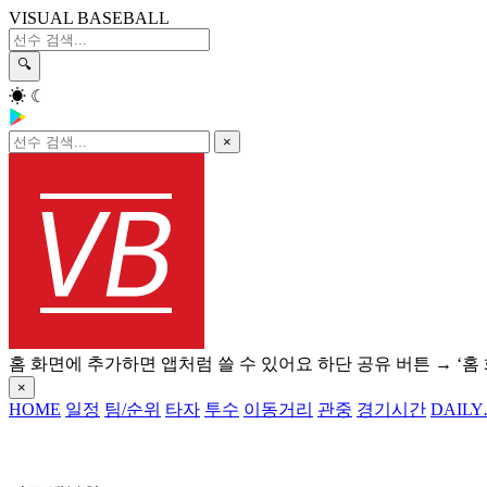
VISUAL BASEBALL
🔍
☀
☾
×
홈 화면에 추가하면 앱처럼 쓸 수 있어요
하단 공유 버튼 → ‘홈
×
HOME
일정
팀/순위
타자
투수
이동거리
관중
경기시간
DAILY