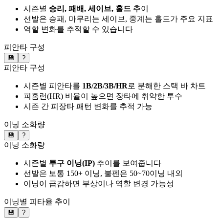
시즌별
승리, 패배, 세이브, 홀드
추이
선발은 승패, 마무리는 세이브, 중계는 홀드가 주요 지표
역할 변화를 추적할 수 있습니다
피안타 구성
💾
?
피안타 구성
시즌별 피안타를
1B/2B/3B/HR
로 분해한 스택 바 차트
피홈런(HR) 비율이 높으면 장타에 취약한 투수
시즌 간 피장타 패턴 변화를 추적 가능
이닝 소화량
💾
?
이닝 소화량
시즌별
투구 이닝(IP)
추이를 보여줍니다
선발은 보통 150+ 이닝, 불펜은 50~70이닝 내외
이닝이 급감하면 부상이나 역할 변경 가능성
이닝별 피타율 추이
💾
?