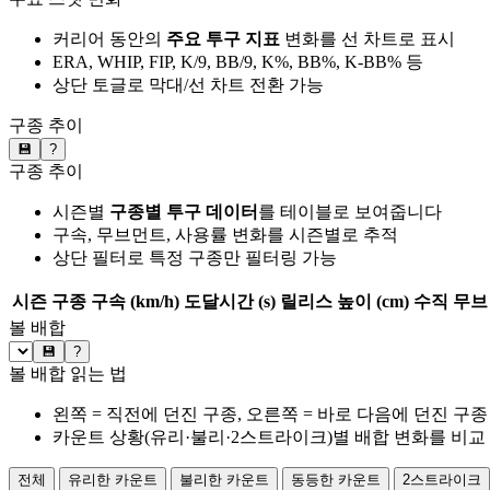
커리어 동안의
주요 투구 지표
변화를 선 차트로 표시
ERA, WHIP, FIP, K/9, BB/9, K%, BB%, K-BB% 등
상단 토글로 막대/선 차트 전환 가능
구종 추이
💾
?
구종 추이
시즌별
구종별 투구 데이터
를 테이블로 보여줍니다
구속, 무브먼트, 사용률 변화를 시즌별로 추적
상단 필터로 특정 구종만 필터링 가능
시즌
구종
구속 (km/h)
도달시간 (s)
릴리스 높이 (cm)
수직 무브 
볼 배합
💾
?
볼 배합 읽는 법
왼쪽 = 직전에 던진 구종, 오른쪽 = 바로 다음에 던진 구종
카운트 상황(유리·불리·2스트라이크)별 배합 변화를 비교
전체
유리한 카운트
불리한 카운트
동등한 카운트
2스트라이크