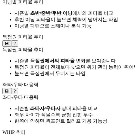
이닝별 피타율 추이
시즌별
초반/중반/후반 이닝
에서의 피타율 비교
후반 이닝 피타율이 높으면 체력이 떨어지는 타입
이닝별 패턴으로 스태미나 분석 가능
득점권 피타율 추이
💾
?
득점권 피타율 추이
시즌별
득점권에서의 피타율
변화를 보여줍니다
득점권 피타율이 전체보다 낮으면 위기 관리 능력이 뛰어
높으면 득점권에서 무너지는 타입
좌타/우타 대응력
💾
?
좌타/우타 대응력
시즌별
좌타자/우타자
상대 피타율 비교
좌우 차이가 작을수록 균형 잡힌 투수
한쪽에 약하면 원포인트 릴리프 기용 가능성
WHIP 추이