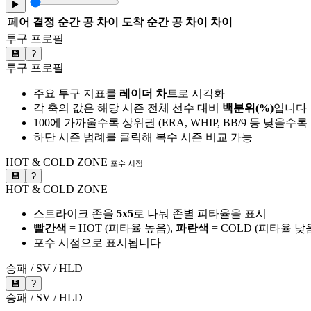
▶
페어
결정 순간 공 차이
도착 순간 공 차이
차이
투구 프로필
💾
?
투구 프로필
주요 투구 지표를
레이더 차트
로 시각화
각 축의 값은 해당 시즌 전체 선수 대비
백분위(%)
입니다
100에 가까울수록 상위권 (ERA, WHIP, BB/9 등 낮을수
하단 시즌 범례를 클릭해 복수 시즌 비교 가능
HOT & COLD ZONE
포수 시점
💾
?
HOT & COLD ZONE
스트라이크 존을
5x5
로 나눠 존별 피타율을 표시
빨간색
= HOT (피타율 높음),
파란색
= COLD (피타율 낮
포수 시점으로 표시됩니다
승패 / SV / HLD
💾
?
승패 / SV / HLD