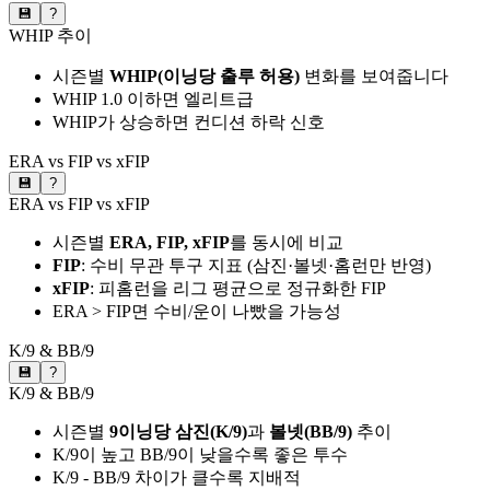
💾
?
WHIP 추이
시즌별
WHIP(이닝당 출루 허용)
변화를 보여줍니다
WHIP 1.0 이하면 엘리트급
WHIP가 상승하면 컨디션 하락 신호
ERA vs FIP vs xFIP
💾
?
ERA vs FIP vs xFIP
시즌별
ERA, FIP, xFIP
를 동시에 비교
FIP
: 수비 무관 투구 지표 (삼진·볼넷·홈런만 반영)
xFIP
: 피홈런을 리그 평균으로 정규화한 FIP
ERA > FIP면 수비/운이 나빴을 가능성
K/9 & BB/9
💾
?
K/9 & BB/9
시즌별
9이닝당 삼진(K/9)
과
볼넷(BB/9)
추이
K/9이 높고 BB/9이 낮을수록 좋은 투수
K/9 - BB/9 차이가 클수록 지배적