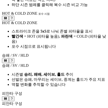
하단 시즌 범례를 클릭해 복수 시즌 비교 가능
HOT & COLD ZONE
포수 시점
💾
?
HOT & COLD ZONE
스트라이크 존을
5x5
로 나눠 존별 피타율을 표시
빨간색
= HOT (피타율 높음),
파란색
= COLD (피타율 낮
음)
포수 시점으로 표시됩니다
승패 / SV / HLD
💾
?
승패 / SV / HLD
시즌별
승리, 패배, 세이브, 홀드
추이
선발은 승패, 마무리는 세이브, 중계는 홀드가 주요 지표
역할 변화를 추적할 수 있습니다
피안타 구성
💾
?
피안타 구성