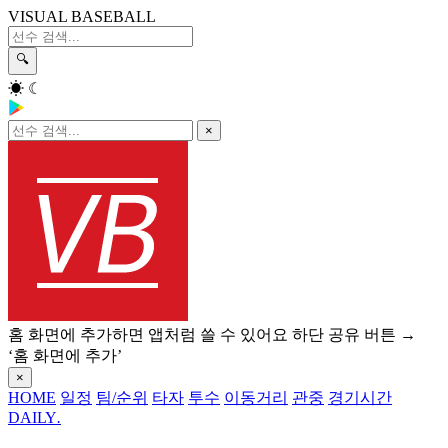
VISUAL BASEBALL
🔍
☀
☾
×
홈 화면에 추가하면 앱처럼 쓸 수 있어요
하단 공유 버튼 →
‘홈 화면에 추가’
×
HOME
일정
팀/순위
타자
투수
이동거리
관중
경기시간
DAILY
.