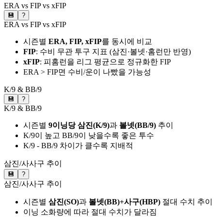
ERA vs FIP vs xFIP
💾
?
ERA vs FIP vs xFIP
시즌별
ERA, FIP, xFIP
를 동시에 비교
FIP
: 수비 무관 투구 지표 (삼진·볼넷·홈런만 반영)
xFIP
: 피홈런을 리그 평균으로 정규화한 FIP
ERA > FIP면 수비/운이 나빴을 가능성
K/9 & BB/9
💾
?
K/9 & BB/9
시즌별
9이닝당 삼진(K/9)
과
볼넷(BB/9)
추이
K/9이 높고 BB/9이 낮을수록 좋은 투수
K/9 - BB/9 차이가 클수록 지배적
삼진/사사구 추이
💾
?
삼진/사사구 추이
시즌별
삼진(SO)
과
볼넷(BB)+사구(HBP)
절대 수치 추이
이닝 소화량에 따라 절대 수치가 달라짐