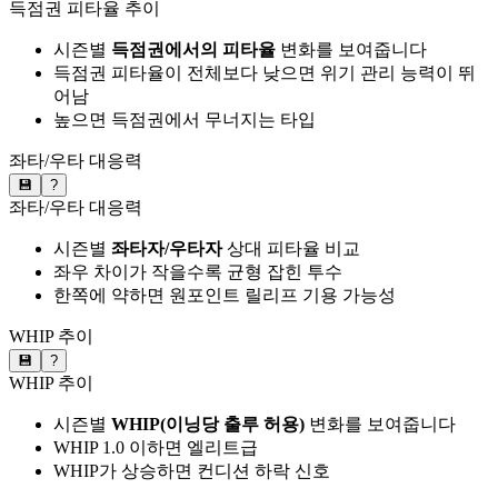
득점권 피타율 추이
시즌별
득점권에서의 피타율
변화를 보여줍니다
득점권 피타율이 전체보다 낮으면 위기 관리 능력이 뛰
어남
높으면 득점권에서 무너지는 타입
좌타/우타 대응력
💾
?
좌타/우타 대응력
시즌별
좌타자/우타자
상대 피타율 비교
좌우 차이가 작을수록 균형 잡힌 투수
한쪽에 약하면 원포인트 릴리프 기용 가능성
WHIP 추이
💾
?
WHIP 추이
시즌별
WHIP(이닝당 출루 허용)
변화를 보여줍니다
WHIP 1.0 이하면 엘리트급
WHIP가 상승하면 컨디션 하락 신호