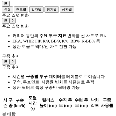
💾
종합
연도별
일자별
경기별
상황별
주요 스탯 변화
💾
?
주요 스탯 변화
커리어 동안의
주요 투구 지표
변화를 선 차트로 표시
ERA, WHIP, FIP, K/9, BB/9, K%, BB%, K-BB% 등
상단 토글로 막대/선 차트 전환 가능
구종 추이
💾
?
구종 추이
시즌별
구종별 투구 데이터
를 테이블로 보여줍니다
구속, 무브먼트, 사용률 변화를 시즌별로 추적
상단 필터로 특정 구종만 필터링 가능
도달
시
구
릴리스
수직 무
수평 무
낙차
구종
구속
시간
즌
종
(km/h)
높이 (cm)
브 (cm)
브 (cm)
각도
사용률
(s)
볼 배합