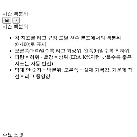
시즌 백분위
💾
?
시즌 백분위
각 지표를 리그 규정 도달 선수 분포에서의 백분위
(0~100)로 표시
오른쪽(100)일수록 리그 최상위, 왼쪽(0)일수록 최하위
파랑 = 하위 · 빨강 = 상위 (ERA·K%처럼 낮을수록 좋은
지표는 자동 반전)
막대 안 숫자 = 백분위, 오른쪽 = 실제 기록값, 가운데 점
선 = 리그 중앙값
주요 스탯