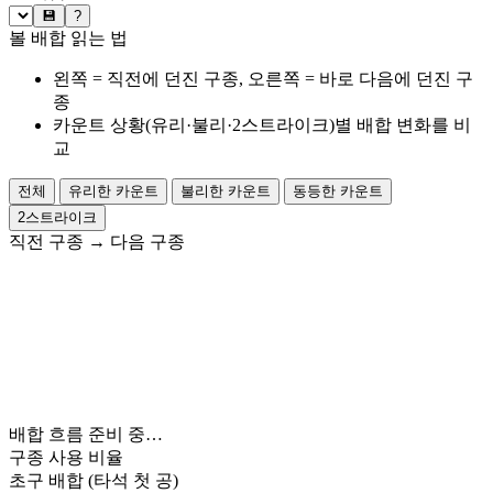
💾
?
볼 배합 읽는 법
왼쪽 = 직전에 던진 구종, 오른쪽 = 바로 다음에 던진 구
종
카운트 상황(유리·불리·2스트라이크)별 배합 변화를 비
교
전체
유리한 카운트
불리한 카운트
동등한 카운트
2스트라이크
직전 구종
→
다음 구종
배합 흐름 준비 중…
구종 사용 비율
초구 배합
(타석 첫 공)