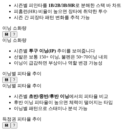
시즌별 피안타를
1B/2B/3B/HR
로 분해한 스택 바 차트
피홈런(HR) 비율이 높으면 장타에 취약한 투수
시즌 간 피장타 패턴 변화를 추적 가능
이닝 소화량
💾
?
이닝 소화량
시즌별
투구 이닝(IP)
추이를 보여줍니다
선발은 보통 150+ 이닝, 불펜은 50~70이닝 내외
이닝이 급감하면 부상이나 역할 변경 가능성
이닝별 피타율 추이
💾
?
이닝별 피타율 추이
시즌별
초반/중반/후반 이닝
에서의 피타율 비교
후반 이닝 피타율이 높으면 체력이 떨어지는 타입
이닝별 패턴으로 스태미나 분석 가능
득점권 피타율 추이
💾
?