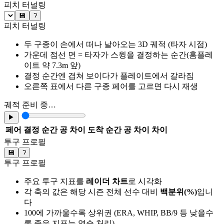
피치 터널링
💾
?
피치 터널링
두 구종이 손에서 떠나 날아오는 3D 궤적 (타자 시점)
가운데 점선 면 = 타자가 스윙을 결정하는 순간(홈플레
이트 약 7.3m 앞)
결정 순간엔 겹쳐 보이다가 플레이트에서 갈라짐
오른쪽 표에서 다른 구종 페어를 고르면 다시 재생
궤적 준비 중…
▶
페어
결정 순간 공 차이
도착 순간 공 차이
차이
투구 프로필
💾
?
투구 프로필
주요 투구 지표를
레이더 차트
로 시각화
각 축의 값은 해당 시즌 전체 선수 대비
백분위(%)
입니
다
100에 가까울수록 상위권 (ERA, WHIP, BB/9 등 낮을수
록 좋은 지표는 역순 처리)