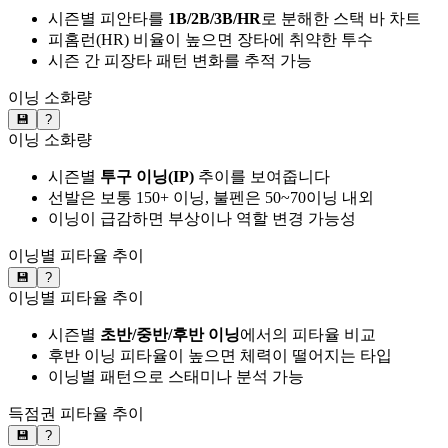
시즌별 피안타를
1B/2B/3B/HR
로 분해한 스택 바 차트
피홈런(HR) 비율이 높으면 장타에 취약한 투수
시즌 간 피장타 패턴 변화를 추적 가능
이닝 소화량
💾
?
이닝 소화량
시즌별
투구 이닝(IP)
추이를 보여줍니다
선발은 보통 150+ 이닝, 불펜은 50~70이닝 내외
이닝이 급감하면 부상이나 역할 변경 가능성
이닝별 피타율 추이
💾
?
이닝별 피타율 추이
시즌별
초반/중반/후반 이닝
에서의 피타율 비교
후반 이닝 피타율이 높으면 체력이 떨어지는 타입
이닝별 패턴으로 스태미나 분석 가능
득점권 피타율 추이
💾
?