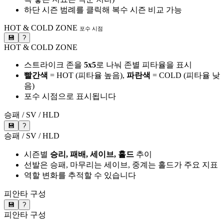
하단 시즌 범례를 클릭해 복수 시즌 비교 가능
HOT & COLD ZONE
포수 시점
💾
?
HOT & COLD ZONE
스트라이크 존을
5x5
로 나눠 존별 피타율을 표시
빨간색
= HOT (피타율 높음),
파란색
= COLD (피타율 낮
음)
포수 시점으로 표시됩니다
승패 / SV / HLD
💾
?
승패 / SV / HLD
시즌별
승리, 패배, 세이브, 홀드
추이
선발은 승패, 마무리는 세이브, 중계는 홀드가 주요 지표
역할 변화를 추적할 수 있습니다
피안타 구성
💾
?
피안타 구성