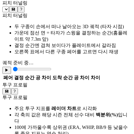
피치 터널링
💾
?
피치 터널링
두 구종이 손에서 떠나 날아오는 3D 궤적 (타자 시점)
가운데 점선 면 = 타자가 스윙을 결정하는 순간(홈플레
이트 약 7.3m 앞)
결정 순간엔 겹쳐 보이다가 플레이트에서 갈라짐
오른쪽 표에서 다른 구종 페어를 고르면 다시 재생
궤적 준비 중…
▶
페어
결정 순간 공 차이
도착 순간 공 차이
차이
투구 프로필
💾
?
투구 프로필
주요 투구 지표를
레이더 차트
로 시각화
각 축의 값은 해당 시즌 전체 선수 대비
백분위(%)
입니
다
100에 가까울수록 상위권 (ERA, WHIP, BB/9 등 낮을수
록 좋은 지표는 역순 처리)