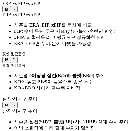
ERA vs FIP vs xFIP
💾
?
ERA vs FIP vs xFIP
시즌별
ERA, FIP, xFIP
를 동시에 비교
FIP
: 수비 무관 투구 지표 (삼진·볼넷·홈런만 반영)
xFIP
: 피홈런을 리그 평균으로 정규화한 FIP
ERA > FIP면 수비/운이 나빴을 가능성
K/9 & BB/9
💾
?
K/9 & BB/9
시즌별
9이닝당 삼진(K/9)
과
볼넷(BB/9)
추이
K/9이 높고 BB/9이 낮을수록 좋은 투수
K/9 - BB/9 차이가 클수록 지배적
삼진/사사구 추이
💾
?
삼진/사사구 추이
시즌별
삼진(SO)
과
볼넷(BB)+사구(HBP)
절대 수치 추이
이닝 소화량에 따라 절대 수치가 달라짐