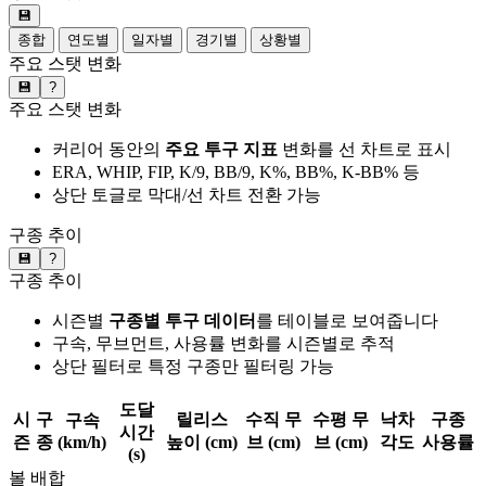
💾
종합
연도별
일자별
경기별
상황별
주요 스탯 변화
💾
?
주요 스탯 변화
커리어 동안의
주요 투구 지표
변화를 선 차트로 표시
ERA, WHIP, FIP, K/9, BB/9, K%, BB%, K-BB% 등
상단 토글로 막대/선 차트 전환 가능
구종 추이
💾
?
구종 추이
시즌별
구종별 투구 데이터
를 테이블로 보여줍니다
구속, 무브먼트, 사용률 변화를 시즌별로 추적
상단 필터로 특정 구종만 필터링 가능
도달
시
구
릴리스
수직 무
수평 무
낙차
구종
구속
시간
즌
종
(km/h)
높이 (cm)
브 (cm)
브 (cm)
각도
사용률
(s)
볼 배합