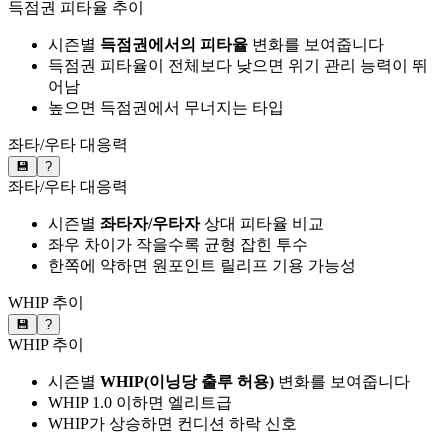
득점권 피타율 추이
시즌별
득점권에서의 피타율
변화를 보여줍니다
득점권 피타율이 전체보다 낮으면 위기 관리 능력이 뛰
어남
높으면 득점권에서 무너지는 타입
좌타/우타 대응력
💾
?
좌타/우타 대응력
시즌별
좌타자/우타자
상대 피타율 비교
좌우 차이가 작을수록 균형 잡힌 투수
한쪽에 약하면 원포인트 릴리프 기용 가능성
WHIP 추이
💾
?
WHIP 추이
시즌별
WHIP(이닝당 출루 허용)
변화를 보여줍니다
WHIP 1.0 이하면 엘리트급
WHIP가 상승하면 컨디션 하락 신호