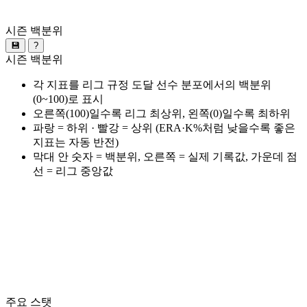
시즌 백분위
💾
?
시즌 백분위
각 지표를 리그 규정 도달 선수 분포에서의 백분위
(0~100)로 표시
오른쪽(100)일수록 리그 최상위, 왼쪽(0)일수록 최하위
파랑 = 하위 · 빨강 = 상위 (ERA·K%처럼 낮을수록 좋은
지표는 자동 반전)
막대 안 숫자 = 백분위, 오른쪽 = 실제 기록값, 가운데 점
선 = 리그 중앙값
주요 스탯