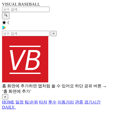
VISUAL BASEBALL
🔍
☀
☾
×
홈 화면에 추가하면 앱처럼 쓸 수 있어요
하단 공유 버튼 →
‘홈 화면에 추가’
×
HOME
일정
팀/순위
타자
투수
이동거리
관중
경기시간
DAILY
.