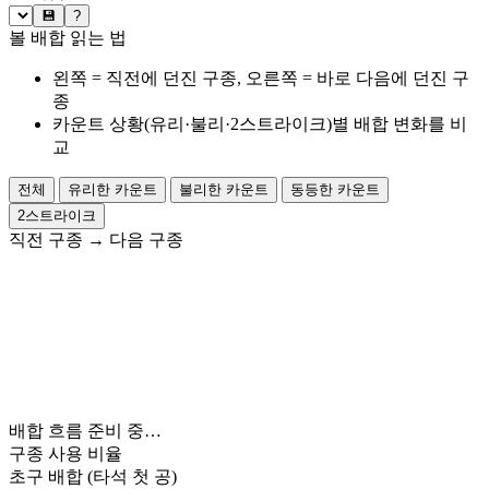
💾
?
볼 배합 읽는 법
왼쪽 = 직전에 던진 구종, 오른쪽 = 바로 다음에 던진 구
종
카운트 상황(유리·불리·2스트라이크)별 배합 변화를 비
교
전체
유리한 카운트
불리한 카운트
동등한 카운트
2스트라이크
직전 구종
→
다음 구종
배합 흐름 준비 중…
구종 사용 비율
초구 배합
(타석 첫 공)