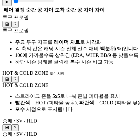
▶
페어
결정 순간 공 차이
도착 순간 공 차이
차이
투구 프로필
💾
?
투구 프로필
주요 투구 지표를
레이더 차트
로 시각화
각 축의 값은 해당 시즌 전체 선수 대비
백분위(%)
입니다
100에 가까울수록 상위권 (ERA, WHIP, BB/9 등 낮을수
하단 시즌 범례를 클릭해 복수 시즌 비교 가능
HOT & COLD ZONE
포수 시점
💾
?
HOT & COLD ZONE
스트라이크 존을
5x5
로 나눠 존별 피타율을 표시
빨간색
= HOT (피타율 높음),
파란색
= COLD (피타율 낮
포수 시점으로 표시됩니다
승패 / SV / HLD
💾
?
승패 / SV / HLD