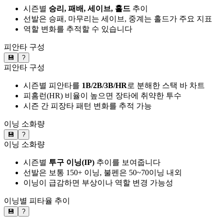
시즌별
승리, 패배, 세이브, 홀드
추이
선발은 승패, 마무리는 세이브, 중계는 홀드가 주요 지표
역할 변화를 추적할 수 있습니다
피안타 구성
💾
?
피안타 구성
시즌별 피안타를
1B/2B/3B/HR
로 분해한 스택 바 차트
피홈런(HR) 비율이 높으면 장타에 취약한 투수
시즌 간 피장타 패턴 변화를 추적 가능
이닝 소화량
💾
?
이닝 소화량
시즌별
투구 이닝(IP)
추이를 보여줍니다
선발은 보통 150+ 이닝, 불펜은 50~70이닝 내외
이닝이 급감하면 부상이나 역할 변경 가능성
이닝별 피타율 추이
💾
?