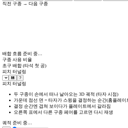
직전 구종
→
다음 구종
배합 흐름 준비 중…
구종 사용 비율
초구 배합
(타석 첫 공)
피치 터널링
💾
?
피치 터널링
두 구종이 손에서 떠나 날아오는 3D 궤적 (타자 시점)
가운데 점선 면 = 타자가 스윙을 결정하는 순간(홈플레이트 약
결정 순간엔 겹쳐 보이다가 플레이트에서 갈라짐
오른쪽 표에서 다른 구종 페어를 고르면 다시 재생
궤적 준비 중…