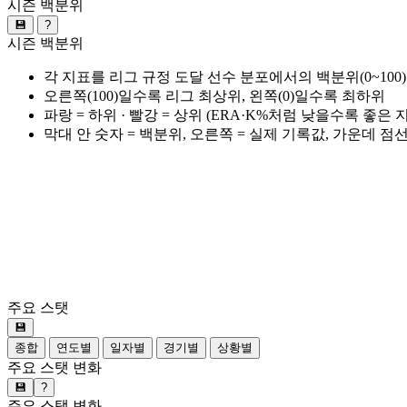
시즌 백분위
💾
?
시즌 백분위
각 지표를 리그 규정 도달 선수 분포에서의 백분위(0~100
오른쪽(100)일수록 리그 최상위, 왼쪽(0)일수록 최하위
파랑 = 하위 · 빨강 = 상위 (ERA·K%처럼 낮을수록 좋은
막대 안 숫자 = 백분위, 오른쪽 = 실제 기록값, 가운데 점
주요 스탯
💾
종합
연도별
일자별
경기별
상황별
주요 스탯 변화
💾
?
주요 스탯 변화