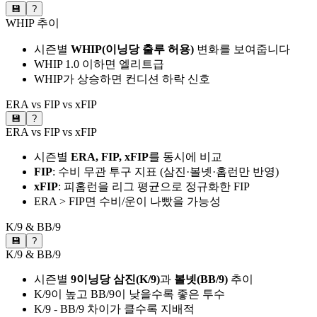
💾
?
WHIP 추이
시즌별
WHIP(이닝당 출루 허용)
변화를 보여줍니다
WHIP 1.0 이하면 엘리트급
WHIP가 상승하면 컨디션 하락 신호
ERA vs FIP vs xFIP
💾
?
ERA vs FIP vs xFIP
시즌별
ERA, FIP, xFIP
를 동시에 비교
FIP
: 수비 무관 투구 지표 (삼진·볼넷·홈런만 반영)
xFIP
: 피홈런을 리그 평균으로 정규화한 FIP
ERA > FIP면 수비/운이 나빴을 가능성
K/9 & BB/9
💾
?
K/9 & BB/9
시즌별
9이닝당 삼진(K/9)
과
볼넷(BB/9)
추이
K/9이 높고 BB/9이 낮을수록 좋은 투수
K/9 - BB/9 차이가 클수록 지배적