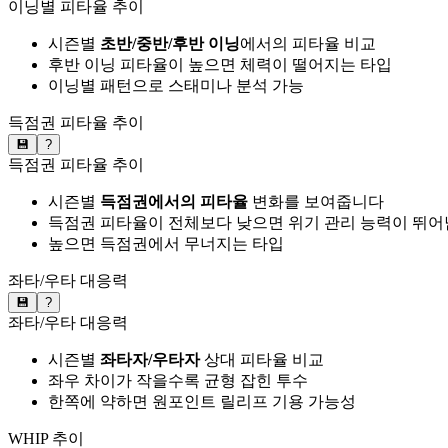
이닝별 피타율 추이
시즌별
초반/중반/후반 이닝
에서의 피타율 비교
후반 이닝 피타율이 높으면 체력이 떨어지는 타입
이닝별 패턴으로 스태미나 분석 가능
득점권 피타율 추이
💾
?
득점권 피타율 추이
시즌별
득점권에서의 피타율
변화를 보여줍니다
득점권 피타율이 전체보다 낮으면 위기 관리 능력이 뛰어
높으면 득점권에서 무너지는 타입
좌타/우타 대응력
💾
?
좌타/우타 대응력
시즌별
좌타자/우타자
상대 피타율 비교
좌우 차이가 작을수록 균형 잡힌 투수
한쪽에 약하면 원포인트 릴리프 기용 가능성
WHIP 추이