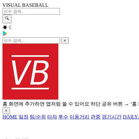
VISUAL BASEBALL
🔍
☀
☾
×
홈 화면에 추가하면 앱처럼 쓸 수 있어요
하단 공유 버튼 → ‘홈
×
HOME
일정
팀/순위
타자
투수
이동거리
관중
경기시간
DAILY