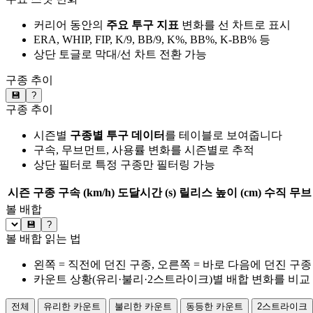
커리어 동안의
주요 투구 지표
변화를 선 차트로 표시
ERA, WHIP, FIP, K/9, BB/9, K%, BB%, K-BB% 등
상단 토글로 막대/선 차트 전환 가능
구종 추이
💾
?
구종 추이
시즌별
구종별 투구 데이터
를 테이블로 보여줍니다
구속, 무브먼트, 사용률 변화를 시즌별로 추적
상단 필터로 특정 구종만 필터링 가능
시즌
구종
구속 (km/h)
도달시간 (s)
릴리스 높이 (cm)
수직 무브 
볼 배합
💾
?
볼 배합 읽는 법
왼쪽 = 직전에 던진 구종, 오른쪽 = 바로 다음에 던진 구종
카운트 상황(유리·불리·2스트라이크)별 배합 변화를 비교
전체
유리한 카운트
불리한 카운트
동등한 카운트
2스트라이크