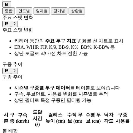
💾
종합
연도별
일자별
경기별
상황별
주요 스탯 변화
💾
?
주요 스탯 변화
커리어 동안의
주요 투구 지표
변화를 선 차트로 표시
ERA, WHIP, FIP, K/9, BB/9, K%, BB%, K-BB% 등
상단 토글로 막대/선 차트 전환 가능
구종 추이
💾
?
구종 추이
시즌별
구종별 투구 데이터
를 테이블로 보여줍니다
구속, 무브먼트, 사용률 변화를 시즌별로 추적
상단 필터로 특정 구종만 필터링 가능
도달
시
구
릴리스
수직 무
수평 무
낙차
구종
구속
시간
즌
종
(km/h)
높이 (cm)
브 (cm)
브 (cm)
각도
사용률
(s)
볼 배합