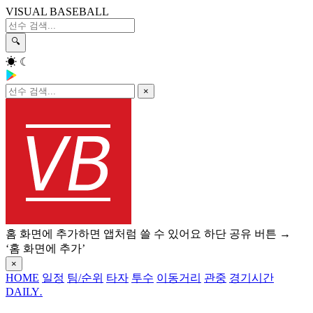
VISUAL BASEBALL
🔍
☀
☾
×
홈 화면에 추가하면 앱처럼 쓸 수 있어요
하단 공유 버튼 →
‘홈 화면에 추가’
×
HOME
일정
팀/순위
타자
투수
이동거리
관중
경기시간
DAILY
.