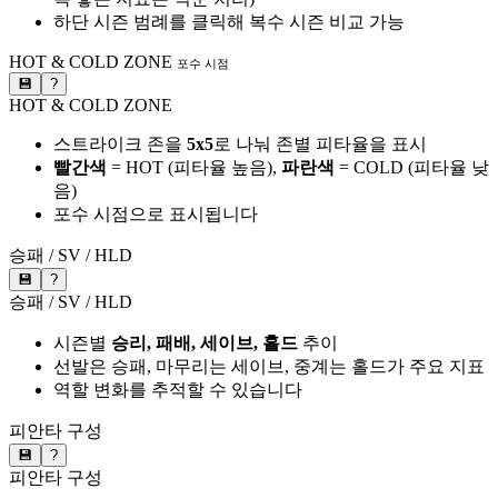
하단 시즌 범례를 클릭해 복수 시즌 비교 가능
HOT & COLD ZONE
포수 시점
💾
?
HOT & COLD ZONE
스트라이크 존을
5x5
로 나눠 존별 피타율을 표시
빨간색
= HOT (피타율 높음),
파란색
= COLD (피타율 낮
음)
포수 시점으로 표시됩니다
승패 / SV / HLD
💾
?
승패 / SV / HLD
시즌별
승리, 패배, 세이브, 홀드
추이
선발은 승패, 마무리는 세이브, 중계는 홀드가 주요 지표
역할 변화를 추적할 수 있습니다
피안타 구성
💾
?
피안타 구성