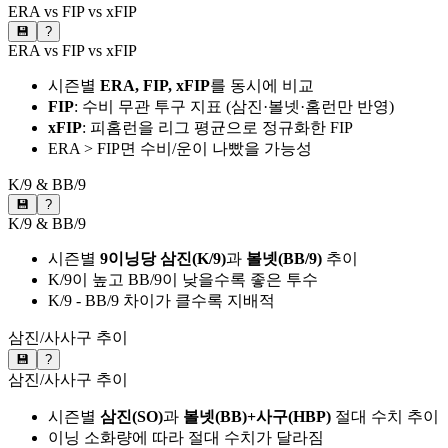
ERA vs FIP vs xFIP
💾
?
ERA vs FIP vs xFIP
시즌별
ERA, FIP, xFIP
를 동시에 비교
FIP
: 수비 무관 투구 지표 (삼진·볼넷·홈런만 반영)
xFIP
: 피홈런을 리그 평균으로 정규화한 FIP
ERA > FIP면 수비/운이 나빴을 가능성
K/9 & BB/9
💾
?
K/9 & BB/9
시즌별
9이닝당 삼진(K/9)
과
볼넷(BB/9)
추이
K/9이 높고 BB/9이 낮을수록 좋은 투수
K/9 - BB/9 차이가 클수록 지배적
삼진/사사구 추이
💾
?
삼진/사사구 추이
시즌별
삼진(SO)
과
볼넷(BB)+사구(HBP)
절대 수치 추이
이닝 소화량에 따라 절대 수치가 달라짐