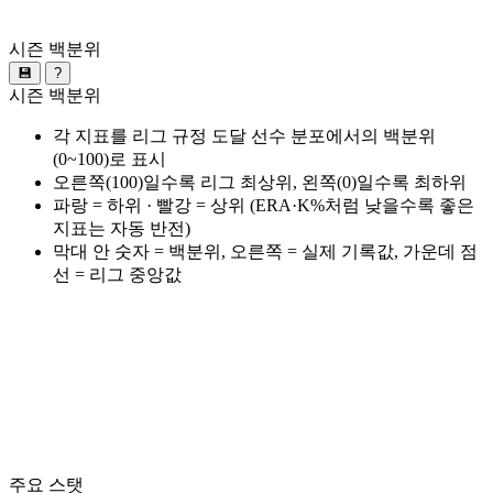
시즌 백분위
💾
?
시즌 백분위
각 지표를 리그 규정 도달 선수 분포에서의 백분위
(0~100)로 표시
오른쪽(100)일수록 리그 최상위, 왼쪽(0)일수록 최하위
파랑 = 하위 · 빨강 = 상위 (ERA·K%처럼 낮을수록 좋은
지표는 자동 반전)
막대 안 숫자 = 백분위, 오른쪽 = 실제 기록값, 가운데 점
선 = 리그 중앙값
주요 스탯