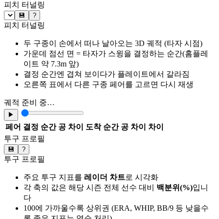
피치 터널링
💾
?
피치 터널링
두 구종이 손에서 떠나 날아오는 3D 궤적 (타자 시점)
가운데 점선 면 = 타자가 스윙을 결정하는 순간(홈플레
이트 약 7.3m 앞)
결정 순간엔 겹쳐 보이다가 플레이트에서 갈라짐
오른쪽 표에서 다른 구종 페어를 고르면 다시 재생
궤적 준비 중…
▶
페어
결정 순간 공 차이
도착 순간 공 차이
차이
투구 프로필
💾
?
투구 프로필
주요 투구 지표를
레이더 차트
로 시각화
각 축의 값은 해당 시즌 전체 선수 대비
백분위(%)
입니
다
100에 가까울수록 상위권 (ERA, WHIP, BB/9 등 낮을수
록 좋은 지표는 역순 처리)