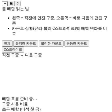
💾
?
볼 배합 읽는 법
왼쪽 = 직전에 던진 구종, 오른쪽 = 바로 다음에 던진 구
종
카운트 상황(유리·불리·2스트라이크)별 배합 변화를 비
교
전체
유리한 카운트
불리한 카운트
동등한 카운트
2스트라이크
직전 구종
→
다음 구종
배합 흐름 준비 중…
구종 사용 비율
초구 배합
(타석 첫 공)