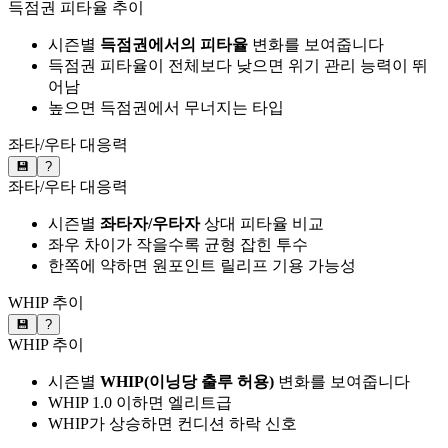
득점권 피타율 추이
시즌별
득점권에서의 피타율
변화를 보여줍니다
득점권 피타율이 전체보다 낮으면 위기 관리 능력이 뛰
어남
높으면 득점권에서 무너지는 타입
좌타/우타 대응력
💾
?
좌타/우타 대응력
시즌별
좌타자/우타자
상대 피타율 비교
좌우 차이가 작을수록 균형 잡힌 투수
한쪽에 약하면 원포인트 릴리프 기용 가능성
WHIP 추이
💾
?
WHIP 추이
시즌별
WHIP(이닝당 출루 허용)
변화를 보여줍니다
WHIP 1.0 이하면 엘리트급
WHIP가 상승하면 컨디션 하락 신호