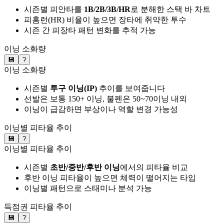
시즌별 피안타를
1B/2B/3B/HR
로 분해한 스택 바 차트
피홈런(HR) 비율이 높으면 장타에 취약한 투수
시즌 간 피장타 패턴 변화를 추적 가능
이닝 소화량
💾
?
이닝 소화량
시즌별
투구 이닝(IP)
추이를 보여줍니다
선발은 보통 150+ 이닝, 불펜은 50~70이닝 내외
이닝이 급감하면 부상이나 역할 변경 가능성
이닝별 피타율 추이
💾
?
이닝별 피타율 추이
시즌별
초반/중반/후반 이닝
에서의 피타율 비교
후반 이닝 피타율이 높으면 체력이 떨어지는 타입
이닝별 패턴으로 스태미나 분석 가능
득점권 피타율 추이
💾
?