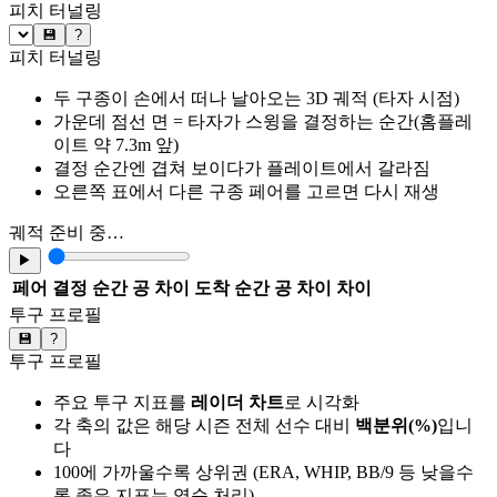
피치 터널링
💾
?
피치 터널링
두 구종이 손에서 떠나 날아오는 3D 궤적 (타자 시점)
가운데 점선 면 = 타자가 스윙을 결정하는 순간(홈플레
이트 약 7.3m 앞)
결정 순간엔 겹쳐 보이다가 플레이트에서 갈라짐
오른쪽 표에서 다른 구종 페어를 고르면 다시 재생
궤적 준비 중…
▶
페어
결정 순간 공 차이
도착 순간 공 차이
차이
투구 프로필
💾
?
투구 프로필
주요 투구 지표를
레이더 차트
로 시각화
각 축의 값은 해당 시즌 전체 선수 대비
백분위(%)
입니
다
100에 가까울수록 상위권 (ERA, WHIP, BB/9 등 낮을수
록 좋은 지표는 역순 처리)