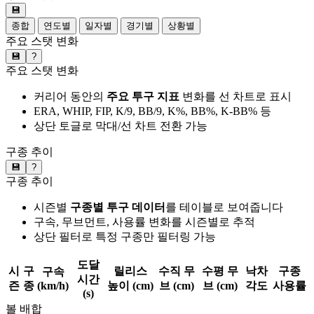
💾
종합
연도별
일자별
경기별
상황별
주요 스탯 변화
💾
?
주요 스탯 변화
커리어 동안의
주요 투구 지표
변화를 선 차트로 표시
ERA, WHIP, FIP, K/9, BB/9, K%, BB%, K-BB% 등
상단 토글로 막대/선 차트 전환 가능
구종 추이
💾
?
구종 추이
시즌별
구종별 투구 데이터
를 테이블로 보여줍니다
구속, 무브먼트, 사용률 변화를 시즌별로 추적
상단 필터로 특정 구종만 필터링 가능
도달
시
구
릴리스
수직 무
수평 무
낙차
구종
구속
시간
즌
종
(km/h)
높이 (cm)
브 (cm)
브 (cm)
각도
사용률
(s)
볼 배합