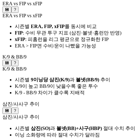
ERA vs FIP vs xFIP
💾
?
ERA vs FIP vs xFIP
시즌별
ERA, FIP, xFIP
를 동시에 비교
FIP
: 수비 무관 투구 지표 (삼진·볼넷·홈런만 반영)
xFIP
: 피홈런을 리그 평균으로 정규화한 FIP
ERA > FIP면 수비/운이 나빴을 가능성
K/9 & BB/9
💾
?
K/9 & BB/9
시즌별
9이닝당 삼진(K/9)
과
볼넷(BB/9)
추이
K/9이 높고 BB/9이 낮을수록 좋은 투수
K/9 - BB/9 차이가 클수록 지배적
삼진/사사구 추이
💾
?
삼진/사사구 추이
시즌별
삼진(SO)
과
볼넷(BB)+사구(HBP)
절대 수치 추이
이닝 소화량에 따라 절대 수치가 달라짐