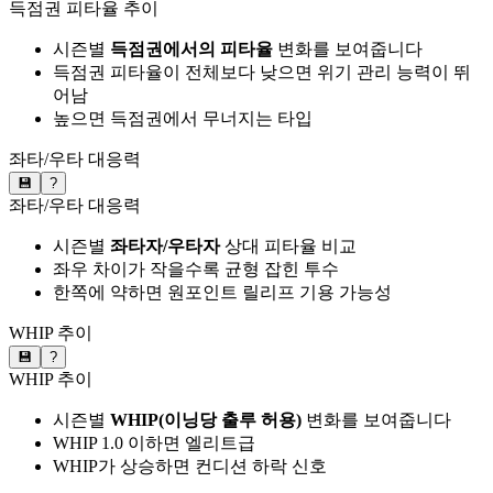
득점권 피타율 추이
시즌별
득점권에서의 피타율
변화를 보여줍니다
득점권 피타율이 전체보다 낮으면 위기 관리 능력이 뛰
어남
높으면 득점권에서 무너지는 타입
좌타/우타 대응력
💾
?
좌타/우타 대응력
시즌별
좌타자/우타자
상대 피타율 비교
좌우 차이가 작을수록 균형 잡힌 투수
한쪽에 약하면 원포인트 릴리프 기용 가능성
WHIP 추이
💾
?
WHIP 추이
시즌별
WHIP(이닝당 출루 허용)
변화를 보여줍니다
WHIP 1.0 이하면 엘리트급
WHIP가 상승하면 컨디션 하락 신호