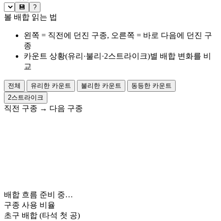
💾
?
볼 배합 읽는 법
왼쪽 = 직전에 던진 구종, 오른쪽 = 바로 다음에 던진 구
종
카운트 상황(유리·불리·2스트라이크)별 배합 변화를 비
교
전체
유리한 카운트
불리한 카운트
동등한 카운트
2스트라이크
직전 구종
→
다음 구종
배합 흐름 준비 중…
구종 사용 비율
초구 배합
(타석 첫 공)