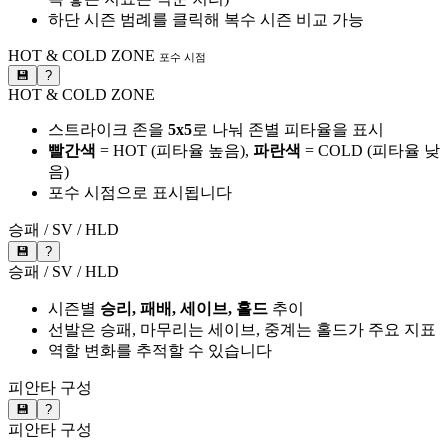
하단 시즌 범례를 클릭해 복수 시즌 비교 가능
HOT & COLD ZONE
포수 시점
💾
?
HOT & COLD ZONE
스트라이크 존을
5x5
로 나눠 존별 피타율을 표시
빨간색
= HOT (피타율 높음),
파란색
= COLD (피타율 낮
음)
포수 시점으로 표시됩니다
승패 / SV / HLD
💾
?
승패 / SV / HLD
시즌별
승리, 패배, 세이브, 홀드
추이
선발은 승패, 마무리는 세이브, 중계는 홀드가 주요 지표
역할 변화를 추적할 수 있습니다
피안타 구성
💾
?
피안타 구성