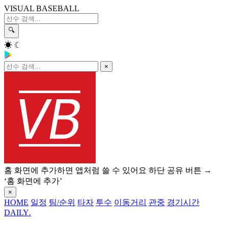
VISUAL BASEBALL
🔍
☀
☾
×
홈 화면에 추가하면 앱처럼 쓸 수 있어요
하단 공유 버튼 →
‘홈 화면에 추가’
×
HOME
일정
팀/순위
타자
투수
이동거리
관중
경기시간
DAILY
.