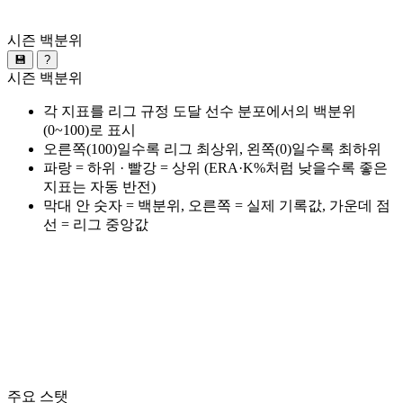
시즌 백분위
💾
?
시즌 백분위
각 지표를 리그 규정 도달 선수 분포에서의 백분위
(0~100)로 표시
오른쪽(100)일수록 리그 최상위, 왼쪽(0)일수록 최하위
파랑 = 하위 · 빨강 = 상위 (ERA·K%처럼 낮을수록 좋은
지표는 자동 반전)
막대 안 숫자 = 백분위, 오른쪽 = 실제 기록값, 가운데 점
선 = 리그 중앙값
주요 스탯