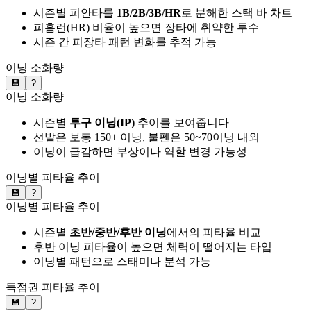
시즌별 피안타를
1B/2B/3B/HR
로 분해한 스택 바 차트
피홈런(HR) 비율이 높으면 장타에 취약한 투수
시즌 간 피장타 패턴 변화를 추적 가능
이닝 소화량
💾
?
이닝 소화량
시즌별
투구 이닝(IP)
추이를 보여줍니다
선발은 보통 150+ 이닝, 불펜은 50~70이닝 내외
이닝이 급감하면 부상이나 역할 변경 가능성
이닝별 피타율 추이
💾
?
이닝별 피타율 추이
시즌별
초반/중반/후반 이닝
에서의 피타율 비교
후반 이닝 피타율이 높으면 체력이 떨어지는 타입
이닝별 패턴으로 스태미나 분석 가능
득점권 피타율 추이
💾
?