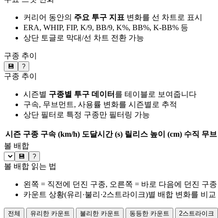
커리어 동안의
주요 투구 지표
변화를 선 차트로 표시
ERA, WHIP, FIP, K/9, BB/9, K%, BB%, K-BB% 등
상단 토글로 막대/선 차트 전환 가능
구종 추이
💾
?
구종 추이
시즌별
구종별 투구 데이터
를 테이블로 보여줍니다
구속, 무브먼트, 사용률 변화를 시즌별로 추적
상단 필터로 특정 구종만 필터링 가능
시즌
구종
구속 (km/h)
도달시간 (s)
릴리스 높이 (cm)
수직 무브 
볼 배합
💾
?
볼 배합 읽는 법
왼쪽 = 직전에 던진 구종, 오른쪽 = 바로 다음에 던진 구종
카운트 상황(유리·불리·2스트라이크)별 배합 변화를 비교
전체
유리한 카운트
불리한 카운트
동등한 카운트
2스트라이크