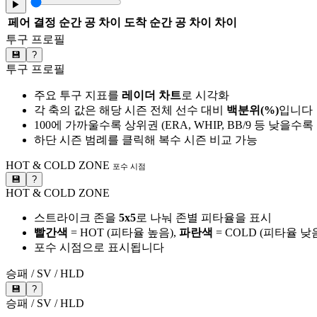
▶
페어
결정 순간 공 차이
도착 순간 공 차이
차이
투구 프로필
💾
?
투구 프로필
주요 투구 지표를
레이더 차트
로 시각화
각 축의 값은 해당 시즌 전체 선수 대비
백분위(%)
입니다
100에 가까울수록 상위권 (ERA, WHIP, BB/9 등 낮을수
하단 시즌 범례를 클릭해 복수 시즌 비교 가능
HOT & COLD ZONE
포수 시점
💾
?
HOT & COLD ZONE
스트라이크 존을
5x5
로 나눠 존별 피타율을 표시
빨간색
= HOT (피타율 높음),
파란색
= COLD (피타율 낮
포수 시점으로 표시됩니다
승패 / SV / HLD
💾
?
승패 / SV / HLD