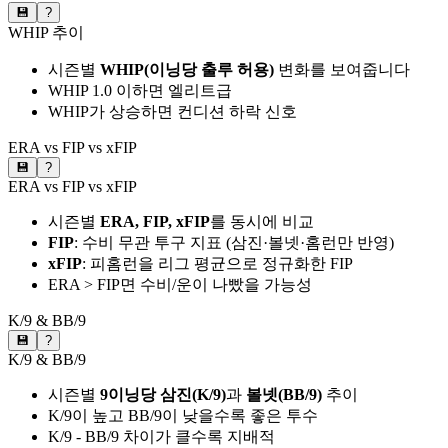
💾
?
WHIP 추이
시즌별
WHIP(이닝당 출루 허용)
변화를 보여줍니다
WHIP 1.0 이하면 엘리트급
WHIP가 상승하면 컨디션 하락 신호
ERA vs FIP vs xFIP
💾
?
ERA vs FIP vs xFIP
시즌별
ERA, FIP, xFIP
를 동시에 비교
FIP
: 수비 무관 투구 지표 (삼진·볼넷·홈런만 반영)
xFIP
: 피홈런을 리그 평균으로 정규화한 FIP
ERA > FIP면 수비/운이 나빴을 가능성
K/9 & BB/9
💾
?
K/9 & BB/9
시즌별
9이닝당 삼진(K/9)
과
볼넷(BB/9)
추이
K/9이 높고 BB/9이 낮을수록 좋은 투수
K/9 - BB/9 차이가 클수록 지배적