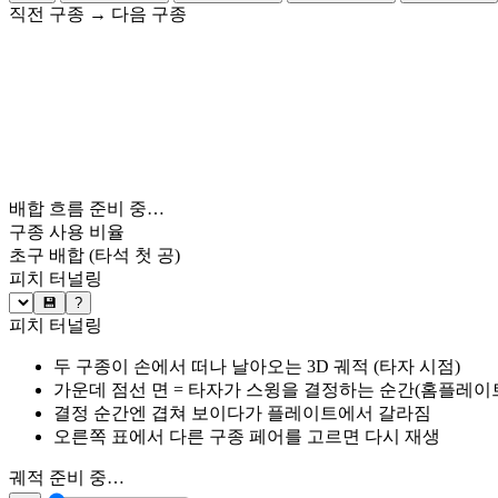
직전 구종
→
다음 구종
배합 흐름 준비 중…
구종 사용 비율
초구 배합
(타석 첫 공)
피치 터널링
💾
?
피치 터널링
두 구종이 손에서 떠나 날아오는 3D 궤적 (타자 시점)
가운데 점선 면 = 타자가 스윙을 결정하는 순간(홈플레이트 약
결정 순간엔 겹쳐 보이다가 플레이트에서 갈라짐
오른쪽 표에서 다른 구종 페어를 고르면 다시 재생
궤적 준비 중…