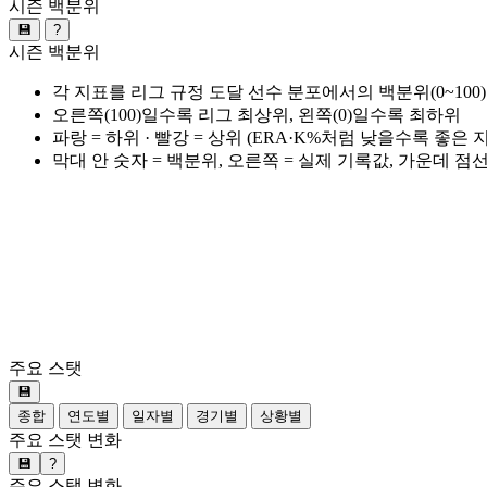
시즌 백분위
💾
?
시즌 백분위
각 지표를 리그 규정 도달 선수 분포에서의 백분위(0~100
오른쪽(100)일수록 리그 최상위, 왼쪽(0)일수록 최하위
파랑 = 하위 · 빨강 = 상위 (ERA·K%처럼 낮을수록 좋은
막대 안 숫자 = 백분위, 오른쪽 = 실제 기록값, 가운데 점
주요 스탯
💾
종합
연도별
일자별
경기별
상황별
주요 스탯 변화
💾
?
주요 스탯 변화