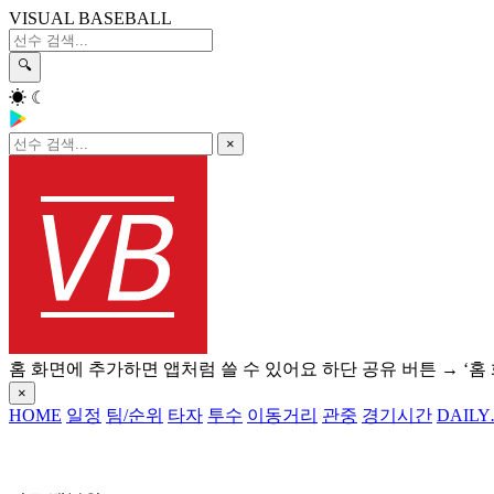
VISUAL BASEBALL
🔍
☀
☾
×
홈 화면에 추가하면 앱처럼 쓸 수 있어요
하단 공유 버튼 → ‘홈
×
HOME
일정
팀/순위
타자
투수
이동거리
관중
경기시간
DAILY