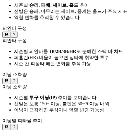
시즌별
승리, 패배, 세이브, 홀드
추이
선발은 승패, 마무리는 세이브, 중계는 홀드가 주요 지표
역할 변화를 추적할 수 있습니다
피안타 구성
💾
?
피안타 구성
시즌별 피안타를
1B/2B/3B/HR
로 분해한 스택 바 차트
피홈런(HR) 비율이 높으면 장타에 취약한 투수
시즌 간 피장타 패턴 변화를 추적 가능
이닝 소화량
💾
?
이닝 소화량
시즌별
투구 이닝(IP)
추이를 보여줍니다
선발은 보통 150+ 이닝, 불펜은 50~70이닝 내외
이닝이 급감하면 부상이나 역할 변경 가능성
이닝별 피타율 추이
💾
?