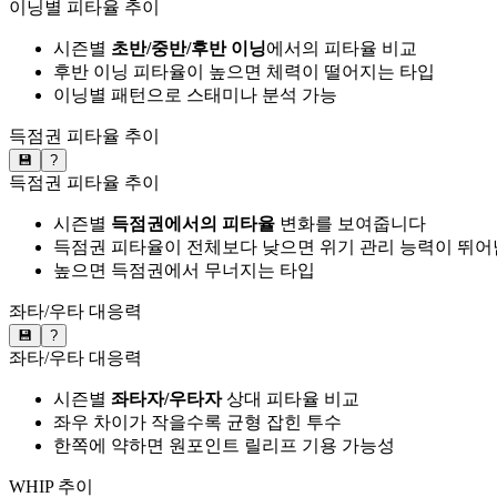
이닝별 피타율 추이
시즌별
초반/중반/후반 이닝
에서의 피타율 비교
후반 이닝 피타율이 높으면 체력이 떨어지는 타입
이닝별 패턴으로 스태미나 분석 가능
득점권 피타율 추이
💾
?
득점권 피타율 추이
시즌별
득점권에서의 피타율
변화를 보여줍니다
득점권 피타율이 전체보다 낮으면 위기 관리 능력이 뛰어
높으면 득점권에서 무너지는 타입
좌타/우타 대응력
💾
?
좌타/우타 대응력
시즌별
좌타자/우타자
상대 피타율 비교
좌우 차이가 작을수록 균형 잡힌 투수
한쪽에 약하면 원포인트 릴리프 기용 가능성
WHIP 추이