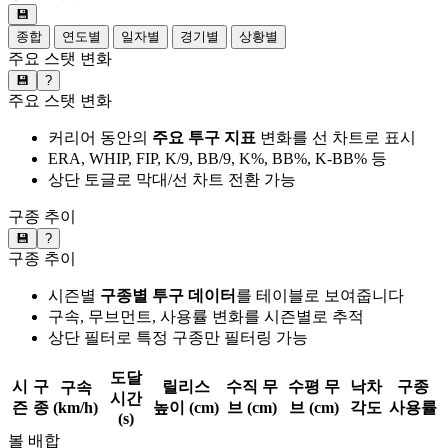
💾
종합
연도별
일자별
경기별
상황별
주요 스탯 변화
💾
?
주요 스탯 변화
커리어 동안의
주요 투구 지표
변화를 선 차트로 표시
ERA, WHIP, FIP, K/9, BB/9, K%, BB%, K-BB% 등
상단 토글로 막대/선 차트 전환 가능
구종 추이
💾
?
구종 추이
시즌별
구종별 투구 데이터
를 테이블로 보여줍니다
구속, 무브먼트, 사용률 변화를 시즌별로 추적
상단 필터로 특정 구종만 필터링 가능
도달
시
구
릴리스
수직 무
수평 무
낙차
구종
구속
시간
즌
종
(km/h)
높이 (cm)
브 (cm)
브 (cm)
각도
사용률
(s)
볼 배합