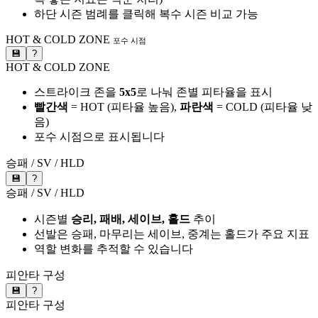
하단 시즌 범례를 클릭해 복수 시즌 비교 가능
HOT & COLD ZONE
포수 시점
💾
?
HOT & COLD ZONE
스트라이크 존을
5x5
로 나눠 존별 피타율을 표시
빨간색
= HOT (피타율 높음),
파란색
= COLD (피타율 낮
음)
포수 시점으로 표시됩니다
승패 / SV / HLD
💾
?
승패 / SV / HLD
시즌별
승리, 패배, 세이브, 홀드
추이
선발은 승패, 마무리는 세이브, 중계는 홀드가 주요 지표
역할 변화를 추적할 수 있습니다
피안타 구성
💾
?
피안타 구성