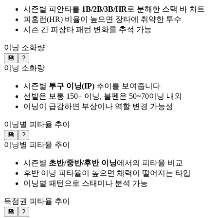
시즌별 피안타를
1B/2B/3B/HR
로 분해한 스택 바 차트
피홈런(HR) 비율이 높으면 장타에 취약한 투수
시즌 간 피장타 패턴 변화를 추적 가능
이닝 소화량
💾
?
이닝 소화량
시즌별
투구 이닝(IP)
추이를 보여줍니다
선발은 보통 150+ 이닝, 불펜은 50~70이닝 내외
이닝이 급감하면 부상이나 역할 변경 가능성
이닝별 피타율 추이
💾
?
이닝별 피타율 추이
시즌별
초반/중반/후반 이닝
에서의 피타율 비교
후반 이닝 피타율이 높으면 체력이 떨어지는 타입
이닝별 패턴으로 스태미나 분석 가능
득점권 피타율 추이
💾
?