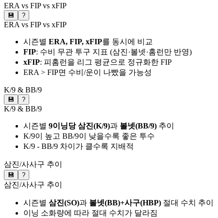
ERA vs FIP vs xFIP
💾
?
ERA vs FIP vs xFIP
시즌별
ERA, FIP, xFIP
를 동시에 비교
FIP
: 수비 무관 투구 지표 (삼진·볼넷·홈런만 반영)
xFIP
: 피홈런을 리그 평균으로 정규화한 FIP
ERA > FIP면 수비/운이 나빴을 가능성
K/9 & BB/9
💾
?
K/9 & BB/9
시즌별
9이닝당 삼진(K/9)
과
볼넷(BB/9)
추이
K/9이 높고 BB/9이 낮을수록 좋은 투수
K/9 - BB/9 차이가 클수록 지배적
삼진/사사구 추이
💾
?
삼진/사사구 추이
시즌별
삼진(SO)
과
볼넷(BB)+사구(HBP)
절대 수치 추이
이닝 소화량에 따라 절대 수치가 달라짐