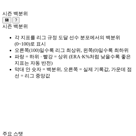
시즌 백분위
💾
?
시즌 백분위
각 지표를 리그 규정 도달 선수 분포에서의 백분위
(0~100)로 표시
오른쪽(100)일수록 리그 최상위, 왼쪽(0)일수록 최하위
파랑 = 하위 · 빨강 = 상위 (ERA·K%처럼 낮을수록 좋은
지표는 자동 반전)
막대 안 숫자 = 백분위, 오른쪽 = 실제 기록값, 가운데 점
선 = 리그 중앙값
주요 스탯