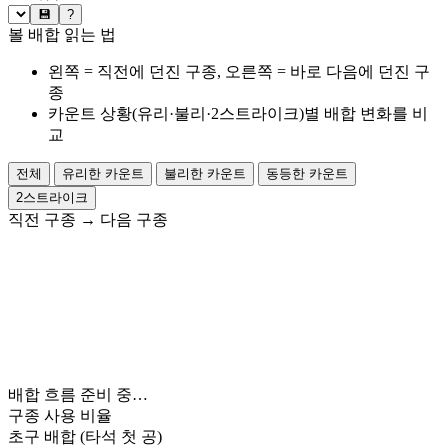
💾
?
볼 배합 읽는 법
왼쪽 = 직전에 던진 구종, 오른쪽 = 바로 다음에 던진 구
종
카운트 상황(유리·불리·2스트라이크)별 배합 변화를 비
교
전체
유리한 카운트
불리한 카운트
동등한 카운트
2스트라이크
직전 구종
→
다음 구종
배합 흐름 준비 중…
구종 사용 비율
초구 배합
(타석 첫 공)