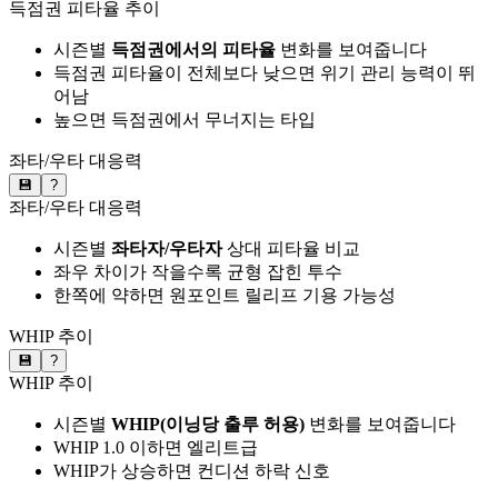
득점권 피타율 추이
시즌별
득점권에서의 피타율
변화를 보여줍니다
득점권 피타율이 전체보다 낮으면 위기 관리 능력이 뛰
어남
높으면 득점권에서 무너지는 타입
좌타/우타 대응력
💾
?
좌타/우타 대응력
시즌별
좌타자/우타자
상대 피타율 비교
좌우 차이가 작을수록 균형 잡힌 투수
한쪽에 약하면 원포인트 릴리프 기용 가능성
WHIP 추이
💾
?
WHIP 추이
시즌별
WHIP(이닝당 출루 허용)
변화를 보여줍니다
WHIP 1.0 이하면 엘리트급
WHIP가 상승하면 컨디션 하락 신호