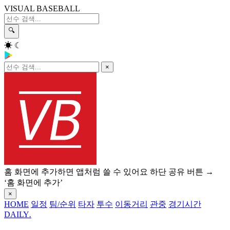
VISUAL BASEBALL
🔍
☀
☾
×
홈 화면에 추가하면 앱처럼 쓸 수 있어요
하단 공유 버튼 →
‘홈 화면에 추가’
×
HOME
일정
팀/순위
타자
투수
이동거리
관중
경기시간
DAILY
.