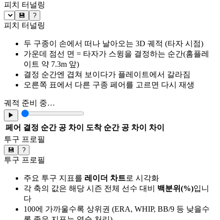
피치 터널링
💾
?
피치 터널링
두 구종이 손에서 떠나 날아오는 3D 궤적 (타자 시점)
가운데 점선 면 = 타자가 스윙을 결정하는 순간(홈플레
이트 약 7.3m 앞)
결정 순간엔 겹쳐 보이다가 플레이트에서 갈라짐
오른쪽 표에서 다른 구종 페어를 고르면 다시 재생
궤적 준비 중…
▶
페어
결정 순간 공 차이
도착 순간 공 차이
차이
투구 프로필
💾
?
투구 프로필
주요 투구 지표를
레이더 차트
로 시각화
각 축의 값은 해당 시즌 전체 선수 대비
백분위(%)
입니
다
100에 가까울수록 상위권 (ERA, WHIP, BB/9 등 낮을수
록 좋은 지표는 역순 처리)