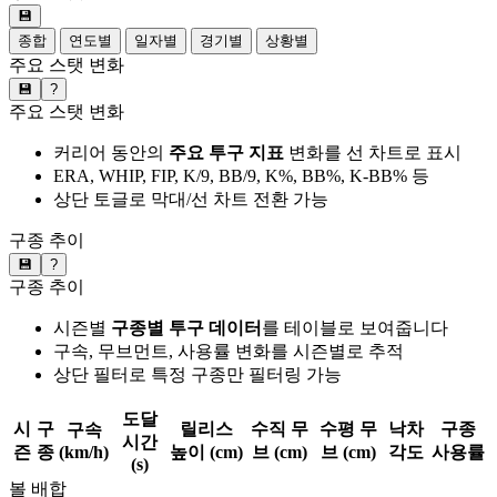
💾
종합
연도별
일자별
경기별
상황별
주요 스탯 변화
💾
?
주요 스탯 변화
커리어 동안의
주요 투구 지표
변화를 선 차트로 표시
ERA, WHIP, FIP, K/9, BB/9, K%, BB%, K-BB% 등
상단 토글로 막대/선 차트 전환 가능
구종 추이
💾
?
구종 추이
시즌별
구종별 투구 데이터
를 테이블로 보여줍니다
구속, 무브먼트, 사용률 변화를 시즌별로 추적
상단 필터로 특정 구종만 필터링 가능
도달
시
구
릴리스
수직 무
수평 무
낙차
구종
구속
시간
즌
종
(km/h)
높이 (cm)
브 (cm)
브 (cm)
각도
사용률
(s)
볼 배합