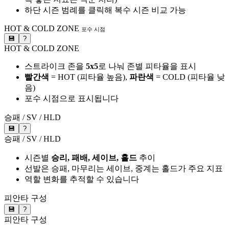
하단 시즌 범례를 클릭해 복수 시즌 비교 가능
HOT & COLD ZONE
포수 시점
💾
?
HOT & COLD ZONE
스트라이크 존을
5x5
로 나눠 존별 피타율을 표시
빨간색
= HOT (피타율 높음),
파란색
= COLD (피타율 낮
음)
포수 시점으로 표시됩니다
승패 / SV / HLD
💾
?
승패 / SV / HLD
시즌별
승리, 패배, 세이브, 홀드
추이
선발은 승패, 마무리는 세이브, 중계는 홀드가 주요 지표
역할 변화를 추적할 수 있습니다
피안타 구성
💾
?
피안타 구성