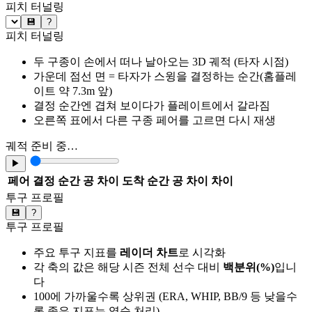
피치 터널링
💾
?
피치 터널링
두 구종이 손에서 떠나 날아오는 3D 궤적 (타자 시점)
가운데 점선 면 = 타자가 스윙을 결정하는 순간(홈플레
이트 약 7.3m 앞)
결정 순간엔 겹쳐 보이다가 플레이트에서 갈라짐
오른쪽 표에서 다른 구종 페어를 고르면 다시 재생
궤적 준비 중…
▶
페어
결정 순간 공 차이
도착 순간 공 차이
차이
투구 프로필
💾
?
투구 프로필
주요 투구 지표를
레이더 차트
로 시각화
각 축의 값은 해당 시즌 전체 선수 대비
백분위(%)
입니
다
100에 가까울수록 상위권 (ERA, WHIP, BB/9 등 낮을수
록 좋은 지표는 역순 처리)