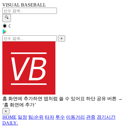
VISUAL BASEBALL
🔍
☀
☾
×
홈 화면에 추가하면 앱처럼 쓸 수 있어요
하단 공유 버튼 →
‘홈 화면에 추가’
×
HOME
일정
팀/순위
타자
투수
이동거리
관중
경기시간
DAILY
.