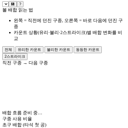
💾
?
볼 배합 읽는 법
왼쪽 = 직전에 던진 구종, 오른쪽 = 바로 다음에 던진 구
종
카운트 상황(유리·불리·2스트라이크)별 배합 변화를 비
교
전체
유리한 카운트
불리한 카운트
동등한 카운트
2스트라이크
직전 구종
→
다음 구종
배합 흐름 준비 중…
구종 사용 비율
초구 배합
(타석 첫 공)