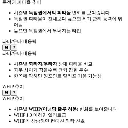
득점권 피타율 추이
시즌별
득점권에서의 피타율
변화를 보여줍니다
득점권 피타율이 전체보다 낮으면 위기 관리 능력이 뛰
어남
높으면 득점권에서 무너지는 타입
좌타/우타 대응력
💾
?
좌타/우타 대응력
시즌별
좌타자/우타자
상대 피타율 비교
좌우 차이가 작을수록 균형 잡힌 투수
한쪽에 약하면 원포인트 릴리프 기용 가능성
WHIP 추이
💾
?
WHIP 추이
시즌별
WHIP(이닝당 출루 허용)
변화를 보여줍니다
WHIP 1.0 이하면 엘리트급
WHIP가 상승하면 컨디션 하락 신호