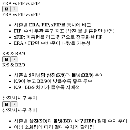
ERA vs FIP vs xFIP
💾
?
ERA vs FIP vs xFIP
시즌별
ERA, FIP, xFIP
를 동시에 비교
FIP
: 수비 무관 투구 지표 (삼진·볼넷·홈런만 반영)
xFIP
: 피홈런을 리그 평균으로 정규화한 FIP
ERA > FIP면 수비/운이 나빴을 가능성
K/9 & BB/9
💾
?
K/9 & BB/9
시즌별
9이닝당 삼진(K/9)
과
볼넷(BB/9)
추이
K/9이 높고 BB/9이 낮을수록 좋은 투수
K/9 - BB/9 차이가 클수록 지배적
삼진/사사구 추이
💾
?
삼진/사사구 추이
시즌별
삼진(SO)
과
볼넷(BB)+사구(HBP)
절대 수치 추이
이닝 소화량에 따라 절대 수치가 달라짐