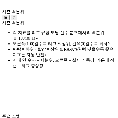
시즌 백분위
💾
?
시즌 백분위
각 지표를 리그 규정 도달 선수 분포에서의 백분위
(0~100)로 표시
오른쪽(100)일수록 리그 최상위, 왼쪽(0)일수록 최하위
파랑 = 하위 · 빨강 = 상위 (ERA·K%처럼 낮을수록 좋은
지표는 자동 반전)
막대 안 숫자 = 백분위, 오른쪽 = 실제 기록값, 가운데 점
선 = 리그 중앙값
주요 스탯