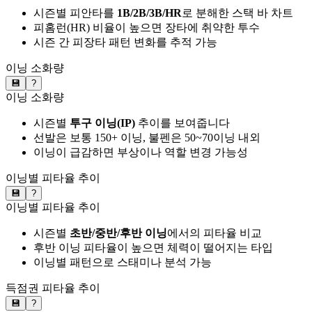
시즌별 피안타를
1B/2B/3B/HR
로 분해한 스택 바 차트
피홈런(HR) 비율이 높으면 장타에 취약한 투수
시즌 간 피장타 패턴 변화를 추적 가능
이닝 소화량
💾
?
이닝 소화량
시즌별
투구 이닝(IP)
추이를 보여줍니다
선발은 보통 150+ 이닝, 불펜은 50~70이닝 내외
이닝이 급감하면 부상이나 역할 변경 가능성
이닝별 피타율 추이
💾
?
이닝별 피타율 추이
시즌별
초반/중반/후반 이닝
에서의 피타율 비교
후반 이닝 피타율이 높으면 체력이 떨어지는 타입
이닝별 패턴으로 스태미나 분석 가능
득점권 피타율 추이
💾
?