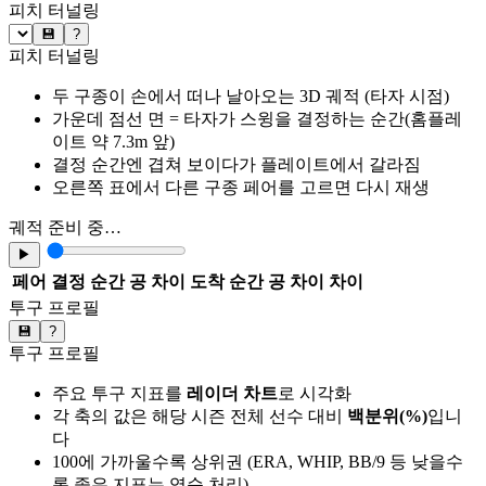
피치 터널링
💾
?
피치 터널링
두 구종이 손에서 떠나 날아오는 3D 궤적 (타자 시점)
가운데 점선 면 = 타자가 스윙을 결정하는 순간(홈플레
이트 약 7.3m 앞)
결정 순간엔 겹쳐 보이다가 플레이트에서 갈라짐
오른쪽 표에서 다른 구종 페어를 고르면 다시 재생
궤적 준비 중…
▶
페어
결정 순간 공 차이
도착 순간 공 차이
차이
투구 프로필
💾
?
투구 프로필
주요 투구 지표를
레이더 차트
로 시각화
각 축의 값은 해당 시즌 전체 선수 대비
백분위(%)
입니
다
100에 가까울수록 상위권 (ERA, WHIP, BB/9 등 낮을수
록 좋은 지표는 역순 처리)