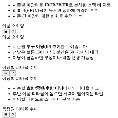
시즌별 피안타를
1B/2B/3B/HR
로 분해한 스택 바 차트
피홈런(HR) 비율이 높으면 장타에 취약한 투수
시즌 간 피장타 패턴 변화를 추적 가능
이닝 소화량
💾
?
이닝 소화량
시즌별
투구 이닝(IP)
추이를 보여줍니다
선발은 보통 150+ 이닝, 불펜은 50~70이닝 내외
이닝이 급감하면 부상이나 역할 변경 가능성
이닝별 피타율 추이
💾
?
이닝별 피타율 추이
시즌별
초반/중반/후반 이닝
에서의 피타율 비교
후반 이닝 피타율이 높으면 체력이 떨어지는 타입
이닝별 패턴으로 스태미나 분석 가능
득점권 피타율 추이
💾
?