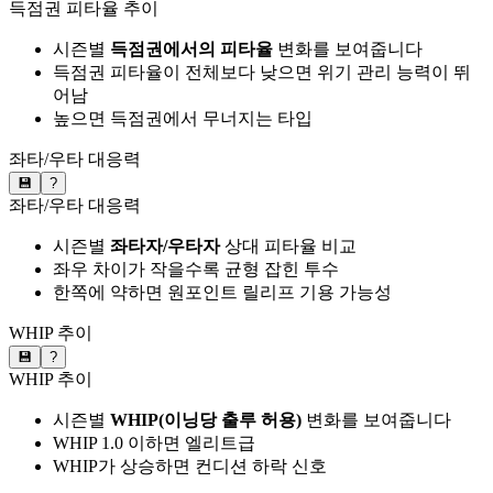
득점권 피타율 추이
시즌별
득점권에서의 피타율
변화를 보여줍니다
득점권 피타율이 전체보다 낮으면 위기 관리 능력이 뛰
어남
높으면 득점권에서 무너지는 타입
좌타/우타 대응력
💾
?
좌타/우타 대응력
시즌별
좌타자/우타자
상대 피타율 비교
좌우 차이가 작을수록 균형 잡힌 투수
한쪽에 약하면 원포인트 릴리프 기용 가능성
WHIP 추이
💾
?
WHIP 추이
시즌별
WHIP(이닝당 출루 허용)
변화를 보여줍니다
WHIP 1.0 이하면 엘리트급
WHIP가 상승하면 컨디션 하락 신호