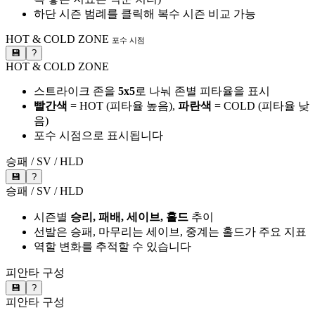
하단 시즌 범례를 클릭해 복수 시즌 비교 가능
HOT & COLD ZONE
포수 시점
💾
?
HOT & COLD ZONE
스트라이크 존을
5x5
로 나눠 존별 피타율을 표시
빨간색
= HOT (피타율 높음),
파란색
= COLD (피타율 낮
음)
포수 시점으로 표시됩니다
승패 / SV / HLD
💾
?
승패 / SV / HLD
시즌별
승리, 패배, 세이브, 홀드
추이
선발은 승패, 마무리는 세이브, 중계는 홀드가 주요 지표
역할 변화를 추적할 수 있습니다
피안타 구성
💾
?
피안타 구성