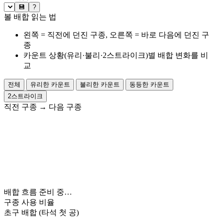
💾
?
볼 배합 읽는 법
왼쪽 = 직전에 던진 구종, 오른쪽 = 바로 다음에 던진 구
종
카운트 상황(유리·불리·2스트라이크)별 배합 변화를 비
교
전체
유리한 카운트
불리한 카운트
동등한 카운트
2스트라이크
직전 구종
→
다음 구종
배합 흐름 준비 중…
구종 사용 비율
초구 배합
(타석 첫 공)