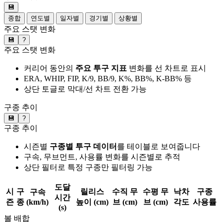
💾
종합
연도별
일자별
경기별
상황별
주요 스탯 변화
💾
?
주요 스탯 변화
커리어 동안의
주요 투구 지표
변화를 선 차트로 표시
ERA, WHIP, FIP, K/9, BB/9, K%, BB%, K-BB% 등
상단 토글로 막대/선 차트 전환 가능
구종 추이
💾
?
구종 추이
시즌별
구종별 투구 데이터
를 테이블로 보여줍니다
구속, 무브먼트, 사용률 변화를 시즌별로 추적
상단 필터로 특정 구종만 필터링 가능
도달
시
구
릴리스
수직 무
수평 무
낙차
구종
구속
시간
즌
종
(km/h)
높이 (cm)
브 (cm)
브 (cm)
각도
사용률
(s)
볼 배합