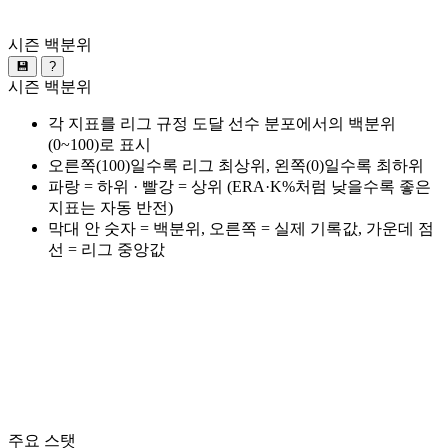
시즌 백분위
💾
?
시즌 백분위
각 지표를 리그 규정 도달 선수 분포에서의 백분위
(0~100)로 표시
오른쪽(100)일수록 리그 최상위, 왼쪽(0)일수록 최하위
파랑 = 하위 · 빨강 = 상위 (ERA·K%처럼 낮을수록 좋은
지표는 자동 반전)
막대 안 숫자 = 백분위, 오른쪽 = 실제 기록값, 가운데 점
선 = 리그 중앙값
주요 스탯