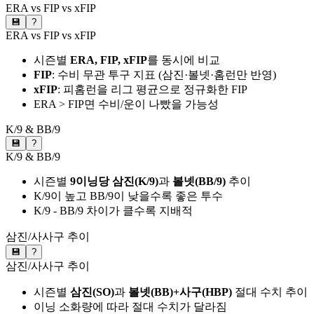
ERA vs FIP vs xFIP
💾
?
ERA vs FIP vs xFIP
시즌별
ERA, FIP, xFIP
를 동시에 비교
FIP
: 수비 무관 투구 지표 (삼진·볼넷·홈런만 반영)
xFIP
: 피홈런을 리그 평균으로 정규화한 FIP
ERA > FIP면 수비/운이 나빴을 가능성
K/9 & BB/9
💾
?
K/9 & BB/9
시즌별
9이닝당 삼진(K/9)
과
볼넷(BB/9)
추이
K/9이 높고 BB/9이 낮을수록 좋은 투수
K/9 - BB/9 차이가 클수록 지배적
삼진/사사구 추이
💾
?
삼진/사사구 추이
시즌별
삼진(SO)
과
볼넷(BB)+사구(HBP)
절대 수치 추이
이닝 소화량에 따라 절대 수치가 달라짐