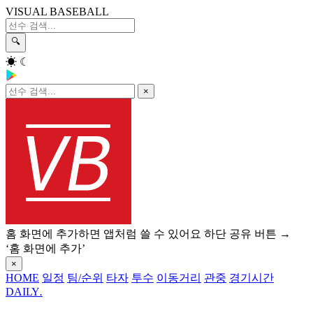
VISUAL BASEBALL
🔍
☀
☾
×
홈 화면에 추가하면 앱처럼 쓸 수 있어요
하단 공유 버튼 →
‘홈 화면에 추가’
×
HOME
일정
팀/순위
타자
투수
이동거리
관중
경기시간
DAILY
.