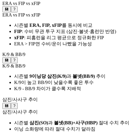
ERA vs FIP vs xFIP
💾
?
ERA vs FIP vs xFIP
시즌별
ERA, FIP, xFIP
를 동시에 비교
FIP
: 수비 무관 투구 지표 (삼진·볼넷·홈런만 반영)
xFIP
: 피홈런을 리그 평균으로 정규화한 FIP
ERA > FIP면 수비/운이 나빴을 가능성
K/9 & BB/9
💾
?
K/9 & BB/9
시즌별
9이닝당 삼진(K/9)
과
볼넷(BB/9)
추이
K/9이 높고 BB/9이 낮을수록 좋은 투수
K/9 - BB/9 차이가 클수록 지배적
삼진/사사구 추이
💾
?
삼진/사사구 추이
시즌별
삼진(SO)
과
볼넷(BB)+사구(HBP)
절대 수치 추이
이닝 소화량에 따라 절대 수치가 달라짐