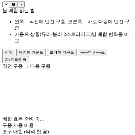
💾
?
볼 배합 읽는 법
왼쪽 = 직전에 던진 구종, 오른쪽 = 바로 다음에 던진 구
종
카운트 상황(유리·불리·2스트라이크)별 배합 변화를 비
교
전체
유리한 카운트
불리한 카운트
동등한 카운트
2스트라이크
직전 구종
→
다음 구종
배합 흐름 준비 중…
구종 사용 비율
초구 배합
(타석 첫 공)