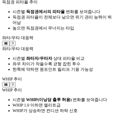
득점권 피타율 추이
시즌별
득점권에서의 피타율
변화를 보여줍니다
득점권 피타율이 전체보다 낮으면 위기 관리 능력이 뛰
어남
높으면 득점권에서 무너지는 타입
좌타/우타 대응력
💾
?
좌타/우타 대응력
시즌별
좌타자/우타자
상대 피타율 비교
좌우 차이가 작을수록 균형 잡힌 투수
한쪽에 약하면 원포인트 릴리프 기용 가능성
WHIP 추이
💾
?
WHIP 추이
시즌별
WHIP(이닝당 출루 허용)
변화를 보여줍니다
WHIP 1.0 이하면 엘리트급
WHIP가 상승하면 컨디션 하락 신호