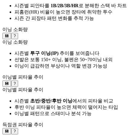
시즌별 피안타를
1B/2B/3B/HR
로 분해한 스택 바 차트
피홈런(HR) 비율이 높으면 장타에 취약한 투수
시즌 간 피장타 패턴 변화를 추적 가능
이닝 소화량
💾
?
이닝 소화량
시즌별
투구 이닝(IP)
추이를 보여줍니다
선발은 보통 150+ 이닝, 불펜은 50~70이닝 내외
이닝이 급감하면 부상이나 역할 변경 가능성
이닝별 피타율 추이
💾
?
이닝별 피타율 추이
시즌별
초반/중반/후반 이닝
에서의 피타율 비교
후반 이닝 피타율이 높으면 체력이 떨어지는 타입
이닝별 패턴으로 스태미나 분석 가능
득점권 피타율 추이
💾
?