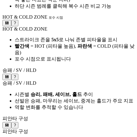
하단 시즌 범례를 클릭해 복수 시즌 비교 가능
HOT & COLD ZONE
포수 시점
💾
?
HOT & COLD ZONE
스트라이크 존을
5x5
로 나눠 존별 피타율을 표시
빨간색
= HOT (피타율 높음),
파란색
= COLD (피타율 낮
음)
포수 시점으로 표시됩니다
승패 / SV / HLD
💾
?
승패 / SV / HLD
시즌별
승리, 패배, 세이브, 홀드
추이
선발은 승패, 마무리는 세이브, 중계는 홀드가 주요 지표
역할 변화를 추적할 수 있습니다
피안타 구성
💾
?
피안타 구성