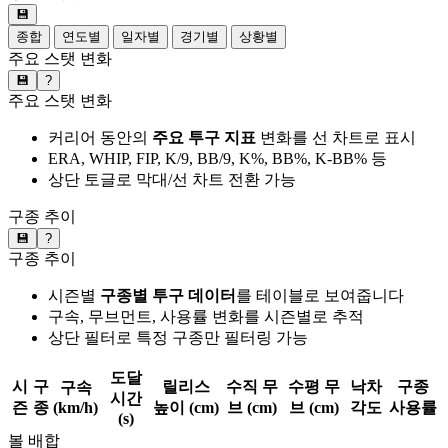
💾
종합
연도별
일자별
경기별
상황별
주요 스탯 변화
💾
?
주요 스탯 변화
커리어 동안의
주요 투구 지표
변화를 선 차트로 표시
ERA, WHIP, FIP, K/9, BB/9, K%, BB%, K-BB% 등
상단 토글로 막대/선 차트 전환 가능
구종 추이
💾
?
구종 추이
시즌별
구종별 투구 데이터
를 테이블로 보여줍니다
구속, 무브먼트, 사용률 변화를 시즌별로 추적
상단 필터로 특정 구종만 필터링 가능
도달
시
구
릴리스
수직 무
수평 무
낙차
구종
구속
시간
즌
종
(km/h)
높이 (cm)
브 (cm)
브 (cm)
각도
사용률
(s)
볼 배합