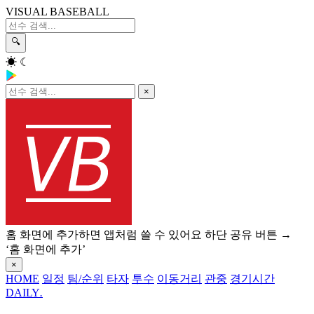
VISUAL BASEBALL
🔍
☀
☾
×
홈 화면에 추가하면 앱처럼 쓸 수 있어요
하단 공유 버튼 →
‘홈 화면에 추가’
×
HOME
일정
팀/순위
타자
투수
이동거리
관중
경기시간
DAILY
.