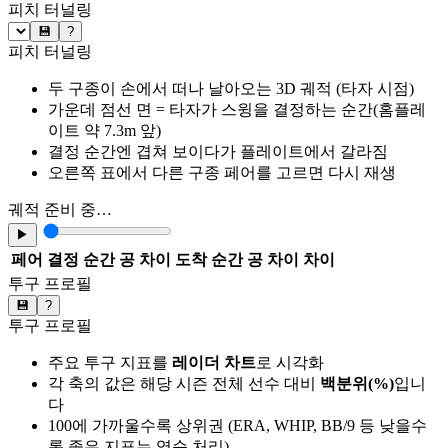
피치 터널링
💾
?
피치 터널링
두 구종이 손에서 떠나 날아오는 3D 궤적 (타자 시점)
가운데 점선 면 = 타자가 스윙을 결정하는 순간(홈플레
이트 약 7.3m 앞)
결정 순간엔 겹쳐 보이다가 플레이트에서 갈라짐
오른쪽 표에서 다른 구종 페어를 고르면 다시 재생
궤적 준비 중…
▶
페어
결정 순간 공 차이
도착 순간 공 차이
차이
투구 프로필
💾
?
투구 프로필
주요 투구 지표를
레이더 차트
로 시각화
각 축의 값은 해당 시즌 전체 선수 대비
백분위(%)
입니
다
100에 가까울수록 상위권 (ERA, WHIP, BB/9 등 낮을수
록 좋은 지표는 역순 처리)