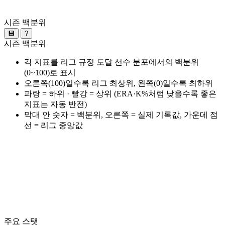
시즌 백분위
💾
?
시즌 백분위
각 지표를 리그 규정 도달 선수 분포에서의 백분위
(0~100)로 표시
오른쪽(100)일수록 리그 최상위, 왼쪽(0)일수록 최하위
파랑 = 하위 · 빨강 = 상위 (ERA·K%처럼 낮을수록 좋은
지표는 자동 반전)
막대 안 숫자 = 백분위, 오른쪽 = 실제 기록값, 가운데 점
선 = 리그 중앙값
주요 스탯