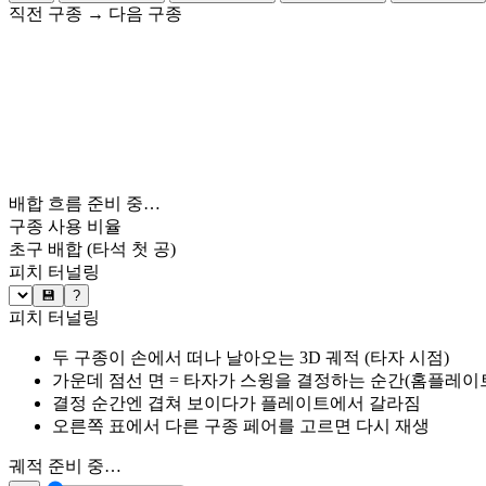
직전 구종
→
다음 구종
배합 흐름 준비 중…
구종 사용 비율
초구 배합
(타석 첫 공)
피치 터널링
💾
?
피치 터널링
두 구종이 손에서 떠나 날아오는 3D 궤적 (타자 시점)
가운데 점선 면 = 타자가 스윙을 결정하는 순간(홈플레이트 약
결정 순간엔 겹쳐 보이다가 플레이트에서 갈라짐
오른쪽 표에서 다른 구종 페어를 고르면 다시 재생
궤적 준비 중…