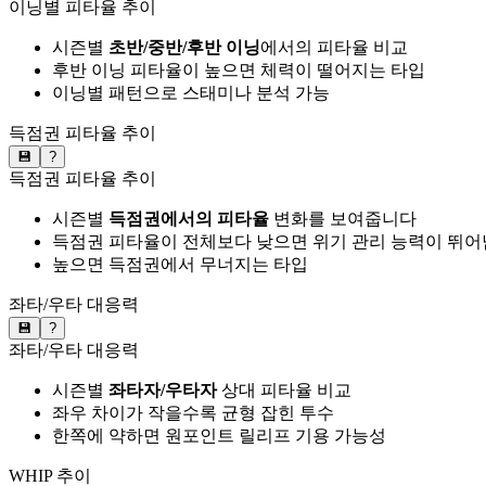
이닝별 피타율 추이
시즌별
초반/중반/후반 이닝
에서의 피타율 비교
후반 이닝 피타율이 높으면 체력이 떨어지는 타입
이닝별 패턴으로 스태미나 분석 가능
득점권 피타율 추이
💾
?
득점권 피타율 추이
시즌별
득점권에서의 피타율
변화를 보여줍니다
득점권 피타율이 전체보다 낮으면 위기 관리 능력이 뛰어
높으면 득점권에서 무너지는 타입
좌타/우타 대응력
💾
?
좌타/우타 대응력
시즌별
좌타자/우타자
상대 피타율 비교
좌우 차이가 작을수록 균형 잡힌 투수
한쪽에 약하면 원포인트 릴리프 기용 가능성
WHIP 추이