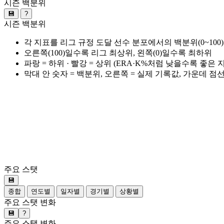
시즌 백분위
💾
?
시즌 백분위
각 지표를 리그 규정 도달 선수 분포에서의 백분위(0~100
오른쪽(100)일수록 리그 최상위, 왼쪽(0)일수록 최하위
파랑 = 하위 · 빨강 = 상위 (ERA·K%처럼 낮을수록 좋은
막대 안 숫자 = 백분위, 오른쪽 = 실제 기록값, 가운데 점
주요 스탯
💾
종합
연도별
일자별
경기별
상황별
주요 스탯 변화
💾
?
주요 스탯 변화