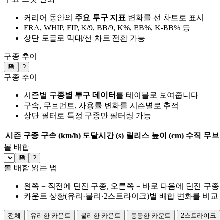
커리어 동안의
주요 투구 지표
변화를 선 차트로 표시
ERA, WHIP, FIP, K/9, BB/9, K%, BB%, K-BB% 등
상단 토글로 막대/선 차트 전환 가능
구종 추이
💾
?
구종 추이
시즌별
구종별 투구 데이터
를 테이블로 보여줍니다
구속, 무브먼트, 사용률 변화를 시즌별로 추적
상단 필터로 특정 구종만 필터링 가능
시즌
구종
구속 (km/h)
도달시간 (s)
릴리스 높이 (cm)
수직 무브 
볼 배합
💾
?
볼 배합 읽는 법
왼쪽 = 직전에 던진 구종, 오른쪽 = 바로 다음에 던진 구종
카운트 상황(유리·불리·2스트라이크)별 배합 변화를 비교
전체
유리한 카운트
불리한 카운트
동등한 카운트
2스트라이크