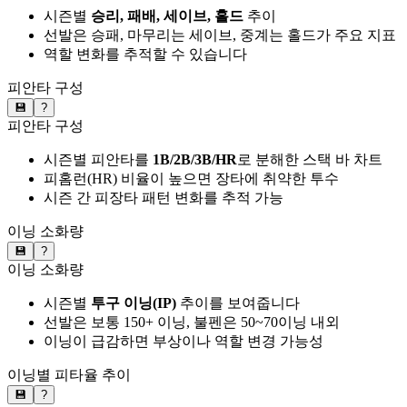
시즌별
승리, 패배, 세이브, 홀드
추이
선발은 승패, 마무리는 세이브, 중계는 홀드가 주요 지표
역할 변화를 추적할 수 있습니다
피안타 구성
💾
?
피안타 구성
시즌별 피안타를
1B/2B/3B/HR
로 분해한 스택 바 차트
피홈런(HR) 비율이 높으면 장타에 취약한 투수
시즌 간 피장타 패턴 변화를 추적 가능
이닝 소화량
💾
?
이닝 소화량
시즌별
투구 이닝(IP)
추이를 보여줍니다
선발은 보통 150+ 이닝, 불펜은 50~70이닝 내외
이닝이 급감하면 부상이나 역할 변경 가능성
이닝별 피타율 추이
💾
?