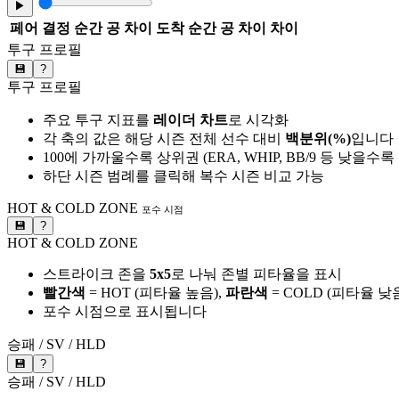
▶
페어
결정 순간 공 차이
도착 순간 공 차이
차이
투구 프로필
💾
?
투구 프로필
주요 투구 지표를
레이더 차트
로 시각화
각 축의 값은 해당 시즌 전체 선수 대비
백분위(%)
입니다
100에 가까울수록 상위권 (ERA, WHIP, BB/9 등 낮을수
하단 시즌 범례를 클릭해 복수 시즌 비교 가능
HOT & COLD ZONE
포수 시점
💾
?
HOT & COLD ZONE
스트라이크 존을
5x5
로 나눠 존별 피타율을 표시
빨간색
= HOT (피타율 높음),
파란색
= COLD (피타율 낮
포수 시점으로 표시됩니다
승패 / SV / HLD
💾
?
승패 / SV / HLD