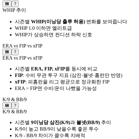
💾
?
WHIP 추이
시즌별
WHIP(이닝당 출루 허용)
변화를 보여줍니다
WHIP 1.0 이하면 엘리트급
WHIP가 상승하면 컨디션 하락 신호
ERA vs FIP vs xFIP
💾
?
ERA vs FIP vs xFIP
시즌별
ERA, FIP, xFIP
를 동시에 비교
FIP
: 수비 무관 투구 지표 (삼진·볼넷·홈런만 반영)
xFIP
: 피홈런을 리그 평균으로 정규화한 FIP
ERA > FIP면 수비/운이 나빴을 가능성
K/9 & BB/9
💾
?
K/9 & BB/9
시즌별
9이닝당 삼진(K/9)
과
볼넷(BB/9)
추이
K/9이 높고 BB/9이 낮을수록 좋은 투수
K/9 - BB/9 차이가 클수록 지배적