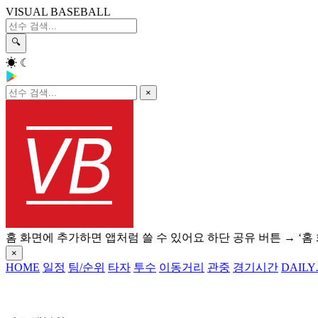
VISUAL BASEBALL
🔍
☀
☾
×
홈 화면에 추가하면 앱처럼 쓸 수 있어요
하단 공유 버튼 → ‘홈
×
HOME
일정
팀/순위
타자
투수
이동거리
관중
경기시간
DAILY