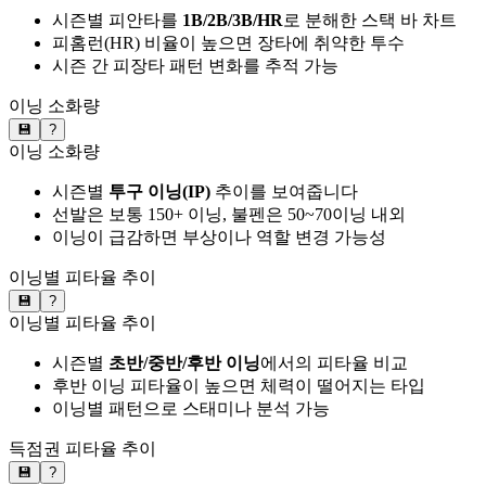
시즌별 피안타를
1B/2B/3B/HR
로 분해한 스택 바 차트
피홈런(HR) 비율이 높으면 장타에 취약한 투수
시즌 간 피장타 패턴 변화를 추적 가능
이닝 소화량
💾
?
이닝 소화량
시즌별
투구 이닝(IP)
추이를 보여줍니다
선발은 보통 150+ 이닝, 불펜은 50~70이닝 내외
이닝이 급감하면 부상이나 역할 변경 가능성
이닝별 피타율 추이
💾
?
이닝별 피타율 추이
시즌별
초반/중반/후반 이닝
에서의 피타율 비교
후반 이닝 피타율이 높으면 체력이 떨어지는 타입
이닝별 패턴으로 스태미나 분석 가능
득점권 피타율 추이
💾
?