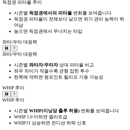
득점권 피타율 추이
시즌별
득점권에서의 피타율
변화를 보여줍니다
득점권 피타율이 전체보다 낮으면 위기 관리 능력이 뛰
어남
높으면 득점권에서 무너지는 타입
좌타/우타 대응력
💾
?
좌타/우타 대응력
시즌별
좌타자/우타자
상대 피타율 비교
좌우 차이가 작을수록 균형 잡힌 투수
한쪽에 약하면 원포인트 릴리프 기용 가능성
WHIP 추이
💾
?
WHIP 추이
시즌별
WHIP(이닝당 출루 허용)
변화를 보여줍니다
WHIP 1.0 이하면 엘리트급
WHIP가 상승하면 컨디션 하락 신호