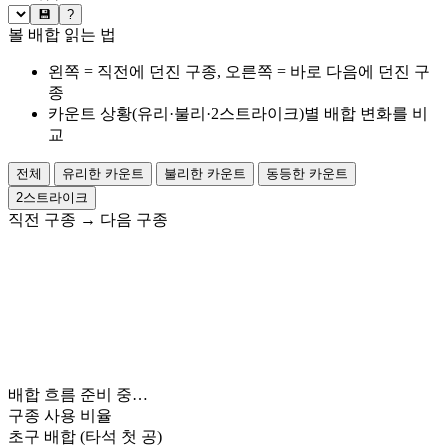
💾
?
볼 배합 읽는 법
왼쪽 = 직전에 던진 구종, 오른쪽 = 바로 다음에 던진 구
종
카운트 상황(유리·불리·2스트라이크)별 배합 변화를 비
교
전체
유리한 카운트
불리한 카운트
동등한 카운트
2스트라이크
직전 구종
→
다음 구종
배합 흐름 준비 중…
구종 사용 비율
초구 배합
(타석 첫 공)