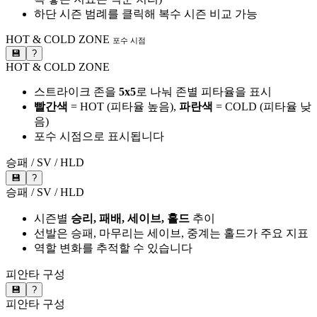
하단 시즌 범례를 클릭해 복수 시즌 비교 가능
HOT & COLD ZONE
포수 시점
💾
?
HOT & COLD ZONE
스트라이크 존을
5x5
로 나눠 존별 피타율을 표시
빨간색
= HOT (피타율 높음),
파란색
= COLD (피타율 낮
음)
포수 시점으로 표시됩니다
승패 / SV / HLD
💾
?
승패 / SV / HLD
시즌별
승리, 패배, 세이브, 홀드
추이
선발은 승패, 마무리는 세이브, 중계는 홀드가 주요 지표
역할 변화를 추적할 수 있습니다
피안타 구성
💾
?
피안타 구성