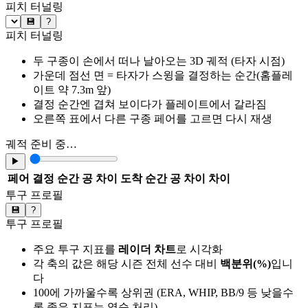
피치 터널링
💾
?
피치 터널링
두 구종이 손에서 떠나 날아오는 3D 궤적 (타자 시점)
가운데 점선 면 = 타자가 스윙을 결정하는 순간(홈플레
이트 약 7.3m 앞)
결정 순간엔 겹쳐 보이다가 플레이트에서 갈라짐
오른쪽 표에서 다른 구종 페어를 고르면 다시 재생
궤적 준비 중…
▶
페어
결정 순간 공 차이
도착 순간 공 차이
차이
투구 프로필
💾
?
투구 프로필
주요 투구 지표를
레이더 차트
로 시각화
각 축의 값은 해당 시즌 전체 선수 대비
백분위(%)
입니
다
100에 가까울수록 상위권 (ERA, WHIP, BB/9 등 낮을수
록 좋은 지표는 역순 처리)