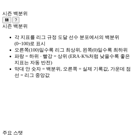
시즌 백분위
💾
?
시즌 백분위
각 지표를 리그 규정 도달 선수 분포에서의 백분위
(0~100)로 표시
오른쪽(100)일수록 리그 최상위, 왼쪽(0)일수록 최하위
파랑 = 하위 · 빨강 = 상위 (ERA·K%처럼 낮을수록 좋은
지표는 자동 반전)
막대 안 숫자 = 백분위, 오른쪽 = 실제 기록값, 가운데 점
선 = 리그 중앙값
주요 스탯