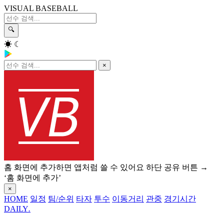
VISUAL BASEBALL
🔍
☀
☾
×
홈 화면에 추가하면 앱처럼 쓸 수 있어요
하단 공유 버튼 →
‘홈 화면에 추가’
×
HOME
일정
팀/순위
타자
투수
이동거리
관중
경기시간
DAILY
.