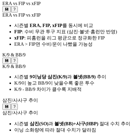
ERA vs FIP vs xFIP
💾
?
ERA vs FIP vs xFIP
시즌별
ERA, FIP, xFIP
를 동시에 비교
FIP
: 수비 무관 투구 지표 (삼진·볼넷·홈런만 반영)
xFIP
: 피홈런을 리그 평균으로 정규화한 FIP
ERA > FIP면 수비/운이 나빴을 가능성
K/9 & BB/9
💾
?
K/9 & BB/9
시즌별
9이닝당 삼진(K/9)
과
볼넷(BB/9)
추이
K/9이 높고 BB/9이 낮을수록 좋은 투수
K/9 - BB/9 차이가 클수록 지배적
삼진/사사구 추이
💾
?
삼진/사사구 추이
시즌별
삼진(SO)
과
볼넷(BB)+사구(HBP)
절대 수치 추이
이닝 소화량에 따라 절대 수치가 달라짐