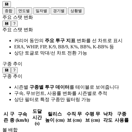
💾
종합
연도별
일자별
경기별
상황별
주요 스탯 변화
💾
?
주요 스탯 변화
커리어 동안의
주요 투구 지표
변화를 선 차트로 표시
ERA, WHIP, FIP, K/9, BB/9, K%, BB%, K-BB% 등
상단 토글로 막대/선 차트 전환 가능
구종 추이
💾
?
구종 추이
시즌별
구종별 투구 데이터
를 테이블로 보여줍니다
구속, 무브먼트, 사용률 변화를 시즌별로 추적
상단 필터로 특정 구종만 필터링 가능
도달
시
구
릴리스
수직 무
수평 무
낙차
구종
구속
시간
즌
종
(km/h)
높이 (cm)
브 (cm)
브 (cm)
각도
사용률
(s)
볼 배합