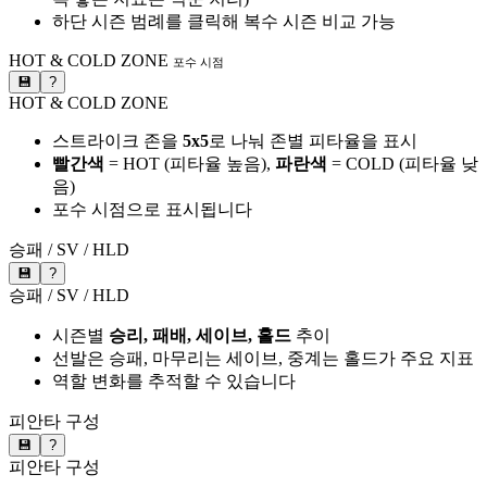
하단 시즌 범례를 클릭해 복수 시즌 비교 가능
HOT & COLD ZONE
포수 시점
💾
?
HOT & COLD ZONE
스트라이크 존을
5x5
로 나눠 존별 피타율을 표시
빨간색
= HOT (피타율 높음),
파란색
= COLD (피타율 낮
음)
포수 시점으로 표시됩니다
승패 / SV / HLD
💾
?
승패 / SV / HLD
시즌별
승리, 패배, 세이브, 홀드
추이
선발은 승패, 마무리는 세이브, 중계는 홀드가 주요 지표
역할 변화를 추적할 수 있습니다
피안타 구성
💾
?
피안타 구성