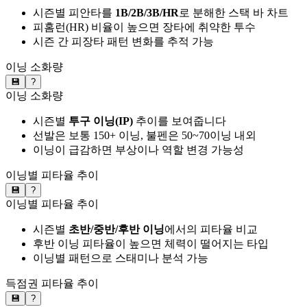
시즌별 피안타를
1B/2B/3B/HR
로 분해한 스택 바 차트
피홈런(HR) 비율이 높으면 장타에 취약한 투수
시즌 간 피장타 패턴 변화를 추적 가능
이닝 소화량
💾
?
이닝 소화량
시즌별
투구 이닝(IP)
추이를 보여줍니다
선발은 보통 150+ 이닝, 불펜은 50~70이닝 내외
이닝이 급감하면 부상이나 역할 변경 가능성
이닝별 피타율 추이
💾
?
이닝별 피타율 추이
시즌별
초반/중반/후반 이닝
에서의 피타율 비교
후반 이닝 피타율이 높으면 체력이 떨어지는 타입
이닝별 패턴으로 스태미나 분석 가능
득점권 피타율 추이
💾
?