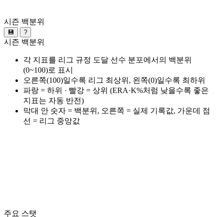
시즌 백분위
💾
?
시즌 백분위
각 지표를 리그 규정 도달 선수 분포에서의 백분위
(0~100)로 표시
오른쪽(100)일수록 리그 최상위, 왼쪽(0)일수록 최하위
파랑 = 하위 · 빨강 = 상위 (ERA·K%처럼 낮을수록 좋은
지표는 자동 반전)
막대 안 숫자 = 백분위, 오른쪽 = 실제 기록값, 가운데 점
선 = 리그 중앙값
주요 스탯