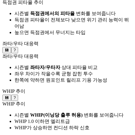
득점권 피타율 추이
시즌별
득점권에서의 피타율
변화를 보여줍니다
득점권 피타율이 전체보다 낮으면 위기 관리 능력이 뛰
어남
높으면 득점권에서 무너지는 타입
좌타/우타 대응력
💾
?
좌타/우타 대응력
시즌별
좌타자/우타자
상대 피타율 비교
좌우 차이가 작을수록 균형 잡힌 투수
한쪽에 약하면 원포인트 릴리프 기용 가능성
WHIP 추이
💾
?
WHIP 추이
시즌별
WHIP(이닝당 출루 허용)
변화를 보여줍니다
WHIP 1.0 이하면 엘리트급
WHIP가 상승하면 컨디션 하락 신호