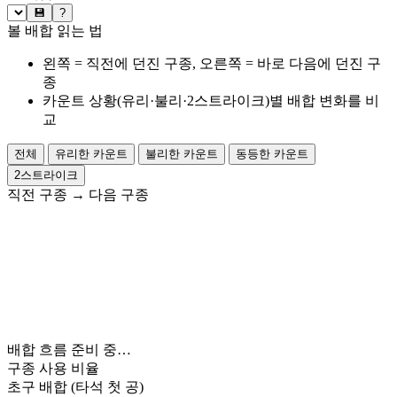
💾
?
볼 배합 읽는 법
왼쪽 = 직전에 던진 구종, 오른쪽 = 바로 다음에 던진 구
종
카운트 상황(유리·불리·2스트라이크)별 배합 변화를 비
교
전체
유리한 카운트
불리한 카운트
동등한 카운트
2스트라이크
직전 구종
→
다음 구종
배합 흐름 준비 중…
구종 사용 비율
초구 배합
(타석 첫 공)