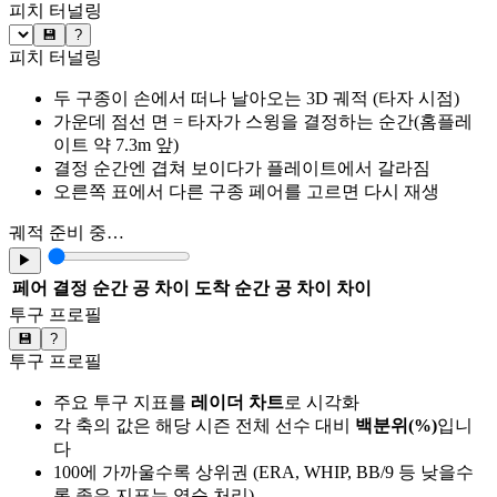
피치 터널링
💾
?
피치 터널링
두 구종이 손에서 떠나 날아오는 3D 궤적 (타자 시점)
가운데 점선 면 = 타자가 스윙을 결정하는 순간(홈플레
이트 약 7.3m 앞)
결정 순간엔 겹쳐 보이다가 플레이트에서 갈라짐
오른쪽 표에서 다른 구종 페어를 고르면 다시 재생
궤적 준비 중…
▶
페어
결정 순간 공 차이
도착 순간 공 차이
차이
투구 프로필
💾
?
투구 프로필
주요 투구 지표를
레이더 차트
로 시각화
각 축의 값은 해당 시즌 전체 선수 대비
백분위(%)
입니
다
100에 가까울수록 상위권 (ERA, WHIP, BB/9 등 낮을수
록 좋은 지표는 역순 처리)