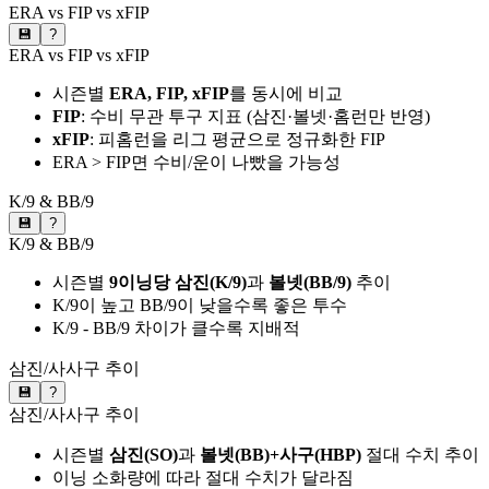
ERA vs FIP vs xFIP
💾
?
ERA vs FIP vs xFIP
시즌별
ERA, FIP, xFIP
를 동시에 비교
FIP
: 수비 무관 투구 지표 (삼진·볼넷·홈런만 반영)
xFIP
: 피홈런을 리그 평균으로 정규화한 FIP
ERA > FIP면 수비/운이 나빴을 가능성
K/9 & BB/9
💾
?
K/9 & BB/9
시즌별
9이닝당 삼진(K/9)
과
볼넷(BB/9)
추이
K/9이 높고 BB/9이 낮을수록 좋은 투수
K/9 - BB/9 차이가 클수록 지배적
삼진/사사구 추이
💾
?
삼진/사사구 추이
시즌별
삼진(SO)
과
볼넷(BB)+사구(HBP)
절대 수치 추이
이닝 소화량에 따라 절대 수치가 달라짐