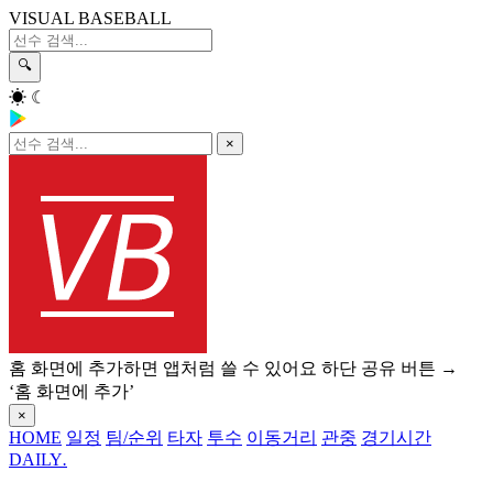
VISUAL BASEBALL
🔍
☀
☾
×
홈 화면에 추가하면 앱처럼 쓸 수 있어요
하단 공유 버튼 →
‘홈 화면에 추가’
×
HOME
일정
팀/순위
타자
투수
이동거리
관중
경기시간
DAILY
.