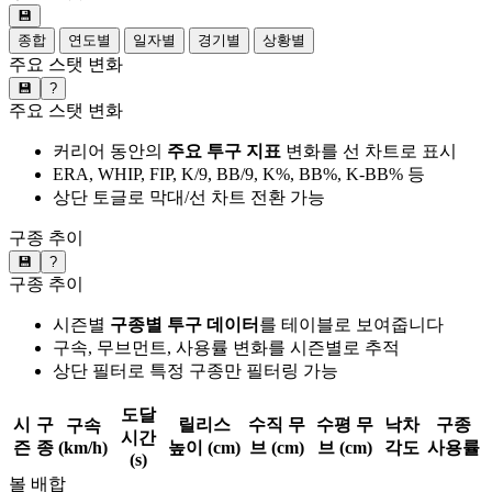
💾
종합
연도별
일자별
경기별
상황별
주요 스탯 변화
💾
?
주요 스탯 변화
커리어 동안의
주요 투구 지표
변화를 선 차트로 표시
ERA, WHIP, FIP, K/9, BB/9, K%, BB%, K-BB% 등
상단 토글로 막대/선 차트 전환 가능
구종 추이
💾
?
구종 추이
시즌별
구종별 투구 데이터
를 테이블로 보여줍니다
구속, 무브먼트, 사용률 변화를 시즌별로 추적
상단 필터로 특정 구종만 필터링 가능
도달
시
구
릴리스
수직 무
수평 무
낙차
구종
구속
시간
즌
종
(km/h)
높이 (cm)
브 (cm)
브 (cm)
각도
사용률
(s)
볼 배합