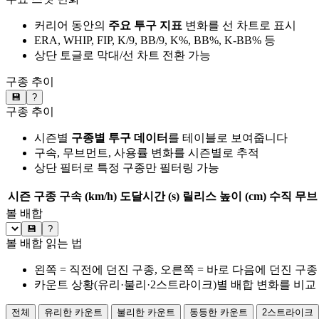
커리어 동안의
주요 투구 지표
변화를 선 차트로 표시
ERA, WHIP, FIP, K/9, BB/9, K%, BB%, K-BB% 등
상단 토글로 막대/선 차트 전환 가능
구종 추이
💾
?
구종 추이
시즌별
구종별 투구 데이터
를 테이블로 보여줍니다
구속, 무브먼트, 사용률 변화를 시즌별로 추적
상단 필터로 특정 구종만 필터링 가능
시즌
구종
구속 (km/h)
도달시간 (s)
릴리스 높이 (cm)
수직 무브 
볼 배합
💾
?
볼 배합 읽는 법
왼쪽 = 직전에 던진 구종, 오른쪽 = 바로 다음에 던진 구종
카운트 상황(유리·불리·2스트라이크)별 배합 변화를 비교
전체
유리한 카운트
불리한 카운트
동등한 카운트
2스트라이크