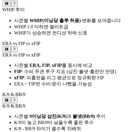
💾
?
WHIP 추이
시즌별
WHIP(이닝당 출루 허용)
변화를 보여줍니다
WHIP 1.0 이하면 엘리트급
WHIP가 상승하면 컨디션 하락 신호
ERA vs FIP vs xFIP
💾
?
ERA vs FIP vs xFIP
시즌별
ERA, FIP, xFIP
를 동시에 비교
FIP
: 수비 무관 투구 지표 (삼진·볼넷·홈런만 반영)
xFIP
: 피홈런을 리그 평균으로 정규화한 FIP
ERA > FIP면 수비/운이 나빴을 가능성
K/9 & BB/9
💾
?
K/9 & BB/9
시즌별
9이닝당 삼진(K/9)
과
볼넷(BB/9)
추이
K/9이 높고 BB/9이 낮을수록 좋은 투수
K/9 - BB/9 차이가 클수록 지배적