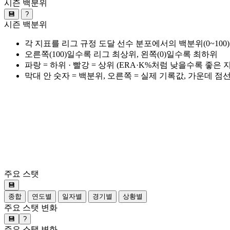
시즌 백분위
💾
?
시즌 백분위
각 지표를 리그 규정 도달 선수 분포에서의 백분위(0~100
오른쪽(100)일수록 리그 최상위, 왼쪽(0)일수록 최하위
파랑 = 하위 · 빨강 = 상위 (ERA·K%처럼 낮을수록 좋은
막대 안 숫자 = 백분위, 오른쪽 = 실제 기록값, 가운데 점
주요 스탯
💾
종합
연도별
일자별
경기별
상황별
주요 스탯 변화
💾
?
주요 스탯 변화