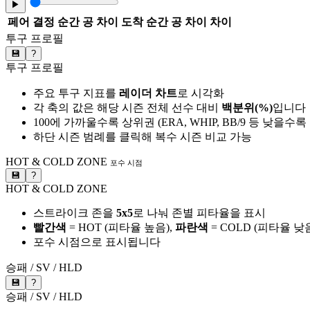
▶
페어
결정 순간 공 차이
도착 순간 공 차이
차이
투구 프로필
💾
?
투구 프로필
주요 투구 지표를
레이더 차트
로 시각화
각 축의 값은 해당 시즌 전체 선수 대비
백분위(%)
입니다
100에 가까울수록 상위권 (ERA, WHIP, BB/9 등 낮을수
하단 시즌 범례를 클릭해 복수 시즌 비교 가능
HOT & COLD ZONE
포수 시점
💾
?
HOT & COLD ZONE
스트라이크 존을
5x5
로 나눠 존별 피타율을 표시
빨간색
= HOT (피타율 높음),
파란색
= COLD (피타율 낮
포수 시점으로 표시됩니다
승패 / SV / HLD
💾
?
승패 / SV / HLD