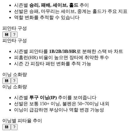
시즌별
승리, 패배, 세이브, 홀드
추이
선발은 승패, 마무리는 세이브, 중계는 홀드가 주요 지표
역할 변화를 추적할 수 있습니다
피안타 구성
💾
?
피안타 구성
시즌별 피안타를
1B/2B/3B/HR
로 분해한 스택 바 차트
피홈런(HR) 비율이 높으면 장타에 취약한 투수
시즌 간 피장타 패턴 변화를 추적 가능
이닝 소화량
💾
?
이닝 소화량
시즌별
투구 이닝(IP)
추이를 보여줍니다
선발은 보통 150+ 이닝, 불펜은 50~70이닝 내외
이닝이 급감하면 부상이나 역할 변경 가능성
이닝별 피타율 추이
💾
?