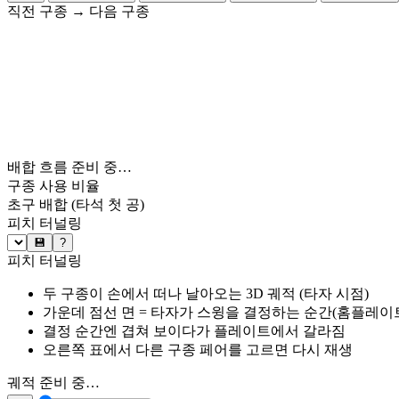
직전 구종
→
다음 구종
배합 흐름 준비 중…
구종 사용 비율
초구 배합
(타석 첫 공)
피치 터널링
💾
?
피치 터널링
두 구종이 손에서 떠나 날아오는 3D 궤적 (타자 시점)
가운데 점선 면 = 타자가 스윙을 결정하는 순간(홈플레이트 약
결정 순간엔 겹쳐 보이다가 플레이트에서 갈라짐
오른쪽 표에서 다른 구종 페어를 고르면 다시 재생
궤적 준비 중…