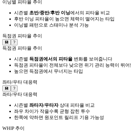
이닝별 피타율 추이
시즌별
초반/중반/후반 이닝
에서의 피타율 비교
후반 이닝 피타율이 높으면 체력이 떨어지는 타입
이닝별 패턴으로 스태미나 분석 가능
득점권 피타율 추이
💾
?
득점권 피타율 추이
시즌별
득점권에서의 피타율
변화를 보여줍니다
득점권 피타율이 전체보다 낮으면 위기 관리 능력이 뛰어
높으면 득점권에서 무너지는 타입
좌타/우타 대응력
💾
?
좌타/우타 대응력
시즌별
좌타자/우타자
상대 피타율 비교
좌우 차이가 작을수록 균형 잡힌 투수
한쪽에 약하면 원포인트 릴리프 기용 가능성
WHIP 추이