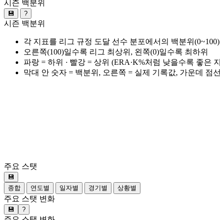
시즌 백분위
💾
?
시즌 백분위
각 지표를 리그 규정 도달 선수 분포에서의 백분위(0~100
오른쪽(100)일수록 리그 최상위, 왼쪽(0)일수록 최하위
파랑 = 하위 · 빨강 = 상위 (ERA·K%처럼 낮을수록 좋은
막대 안 숫자 = 백분위, 오른쪽 = 실제 기록값, 가운데 점
주요 스탯
💾
종합
연도별
일자별
경기별
상황별
주요 스탯 변화
💾
?
주요 스탯 변화