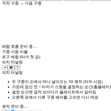
직전 구종
→
다음 구종
배합 흐름 준비 중…
구종 사용 비율
초구 배합
(타석 첫 공)
피치 터널링
💾
?
피치 터널링
두 구종이 손에서 떠나 날아오는 3D 궤적 (타자 시점)
가운데 점선 면 = 타자가 스윙을 결정하는 순간(홈플레이트 약
결정 순간엔 겹쳐 보이다가 플레이트에서 갈라짐
오른쪽 표에서 다른 구종 페어를 고르면 다시 재생
궤적 준비 중…