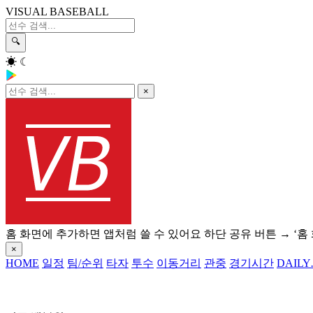
VISUAL BASEBALL
🔍
☀
☾
×
홈 화면에 추가하면 앱처럼 쓸 수 있어요
하단 공유 버튼 → ‘홈
×
HOME
일정
팀/순위
타자
투수
이동거리
관중
경기시간
DAILY