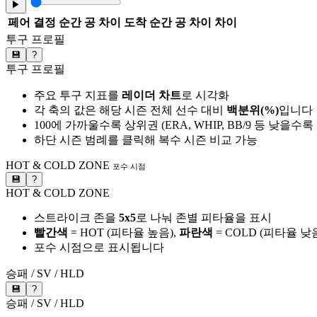
▶
페어
결정 순간 공 차이
도착 순간 공 차이
차이
투구 프로필
💾
?
투구 프로필
주요 투구 지표를
레이더 차트
로 시각화
각 축의 값은 해당 시즌 전체 선수 대비
백분위(%)
입니다
100에 가까울수록 상위권 (ERA, WHIP, BB/9 등 낮을수
하단 시즌 범례를 클릭해 복수 시즌 비교 가능
HOT & COLD ZONE
포수 시점
💾
?
HOT & COLD ZONE
스트라이크 존을
5x5
로 나눠 존별 피타율을 표시
빨간색
= HOT (피타율 높음),
파란색
= COLD (피타율 낮
포수 시점으로 표시됩니다
승패 / SV / HLD
💾
?
승패 / SV / HLD