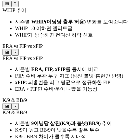
💾
?
WHIP 추이
시즌별
WHIP(이닝당 출루 허용)
변화를 보여줍니다
WHIP 1.0 이하면 엘리트급
WHIP가 상승하면 컨디션 하락 신호
ERA vs FIP vs xFIP
💾
?
ERA vs FIP vs xFIP
시즌별
ERA, FIP, xFIP
를 동시에 비교
FIP
: 수비 무관 투구 지표 (삼진·볼넷·홈런만 반영)
xFIP
: 피홈런을 리그 평균으로 정규화한 FIP
ERA > FIP면 수비/운이 나빴을 가능성
K/9 & BB/9
💾
?
K/9 & BB/9
시즌별
9이닝당 삼진(K/9)
과
볼넷(BB/9)
추이
K/9이 높고 BB/9이 낮을수록 좋은 투수
K/9 - BB/9 차이가 클수록 지배적