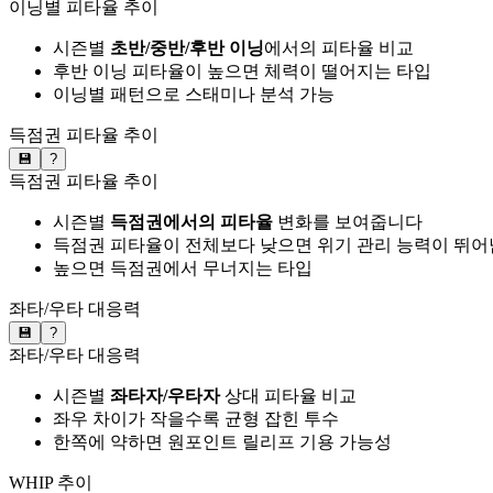
이닝별 피타율 추이
시즌별
초반/중반/후반 이닝
에서의 피타율 비교
후반 이닝 피타율이 높으면 체력이 떨어지는 타입
이닝별 패턴으로 스태미나 분석 가능
득점권 피타율 추이
💾
?
득점권 피타율 추이
시즌별
득점권에서의 피타율
변화를 보여줍니다
득점권 피타율이 전체보다 낮으면 위기 관리 능력이 뛰어
높으면 득점권에서 무너지는 타입
좌타/우타 대응력
💾
?
좌타/우타 대응력
시즌별
좌타자/우타자
상대 피타율 비교
좌우 차이가 작을수록 균형 잡힌 투수
한쪽에 약하면 원포인트 릴리프 기용 가능성
WHIP 추이