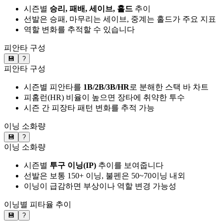
시즌별
승리, 패배, 세이브, 홀드
추이
선발은 승패, 마무리는 세이브, 중계는 홀드가 주요 지표
역할 변화를 추적할 수 있습니다
피안타 구성
💾
?
피안타 구성
시즌별 피안타를
1B/2B/3B/HR
로 분해한 스택 바 차트
피홈런(HR) 비율이 높으면 장타에 취약한 투수
시즌 간 피장타 패턴 변화를 추적 가능
이닝 소화량
💾
?
이닝 소화량
시즌별
투구 이닝(IP)
추이를 보여줍니다
선발은 보통 150+ 이닝, 불펜은 50~70이닝 내외
이닝이 급감하면 부상이나 역할 변경 가능성
이닝별 피타율 추이
💾
?