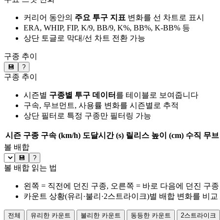
커리어 동안의
주요 투구 지표
변화를 선 차트로 표시
ERA, WHIP, FIP, K/9, BB/9, K%, BB%, K-BB% 등
상단 토글로 막대/선 차트 전환 가능
구종 추이
💾
?
구종 추이
시즌별
구종별 투구 데이터
를 테이블로 보여줍니다
구속, 무브먼트, 사용률 변화를 시즌별로 추적
상단 필터로 특정 구종만 필터링 가능
시즌
구종
구속 (km/h)
도달시간 (s)
릴리스 높이 (cm)
수직 무브 
볼 배합
💾
?
볼 배합 읽는 법
왼쪽 = 직전에 던진 구종, 오른쪽 = 바로 다음에 던진 구종
카운트 상황(유리·불리·2스트라이크)별 배합 변화를 비교
전체
유리한 카운트
불리한 카운트
동등한 카운트
2스트라이크