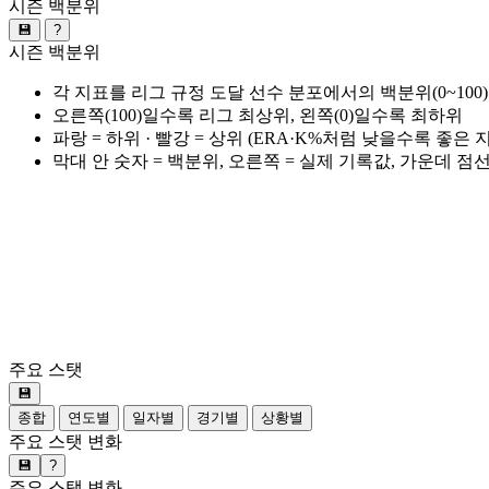
시즌 백분위
💾
?
시즌 백분위
각 지표를 리그 규정 도달 선수 분포에서의 백분위(0~100
오른쪽(100)일수록 리그 최상위, 왼쪽(0)일수록 최하위
파랑 = 하위 · 빨강 = 상위 (ERA·K%처럼 낮을수록 좋은
막대 안 숫자 = 백분위, 오른쪽 = 실제 기록값, 가운데 점
주요 스탯
💾
종합
연도별
일자별
경기별
상황별
주요 스탯 변화
💾
?
주요 스탯 변화