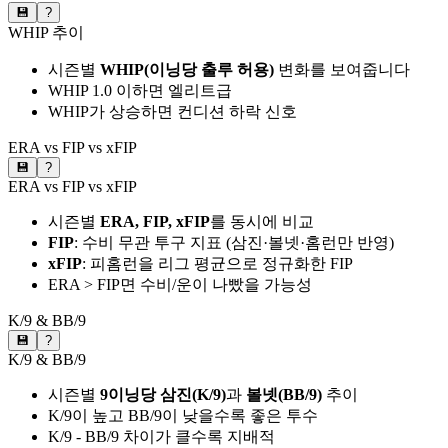
💾
?
WHIP 추이
시즌별
WHIP(이닝당 출루 허용)
변화를 보여줍니다
WHIP 1.0 이하면 엘리트급
WHIP가 상승하면 컨디션 하락 신호
ERA vs FIP vs xFIP
💾
?
ERA vs FIP vs xFIP
시즌별
ERA, FIP, xFIP
를 동시에 비교
FIP
: 수비 무관 투구 지표 (삼진·볼넷·홈런만 반영)
xFIP
: 피홈런을 리그 평균으로 정규화한 FIP
ERA > FIP면 수비/운이 나빴을 가능성
K/9 & BB/9
💾
?
K/9 & BB/9
시즌별
9이닝당 삼진(K/9)
과
볼넷(BB/9)
추이
K/9이 높고 BB/9이 낮을수록 좋은 투수
K/9 - BB/9 차이가 클수록 지배적