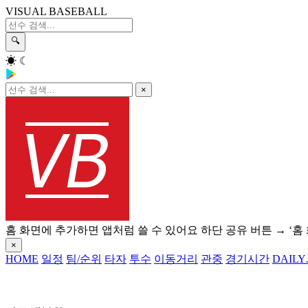
VISUAL BASEBALL
🔍
☀
☾
×
홈 화면에 추가하면 앱처럼 쓸 수 있어요
하단 공유 버튼 → ‘홈
×
HOME
일정
팀/순위
타자
투수
이동거리
관중
경기시간
DAILY