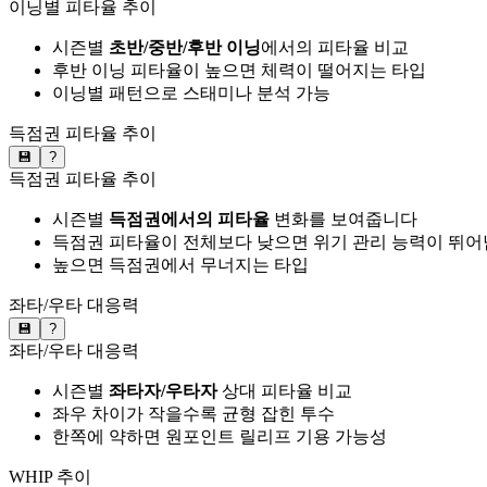
이닝별 피타율 추이
시즌별
초반/중반/후반 이닝
에서의 피타율 비교
후반 이닝 피타율이 높으면 체력이 떨어지는 타입
이닝별 패턴으로 스태미나 분석 가능
득점권 피타율 추이
💾
?
득점권 피타율 추이
시즌별
득점권에서의 피타율
변화를 보여줍니다
득점권 피타율이 전체보다 낮으면 위기 관리 능력이 뛰어
높으면 득점권에서 무너지는 타입
좌타/우타 대응력
💾
?
좌타/우타 대응력
시즌별
좌타자/우타자
상대 피타율 비교
좌우 차이가 작을수록 균형 잡힌 투수
한쪽에 약하면 원포인트 릴리프 기용 가능성
WHIP 추이