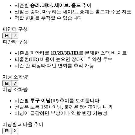
시즌별
승리, 패배, 세이브, 홀드
추이
선발은 승패, 마무리는 세이브, 중계는 홀드가 주요 지표
역할 변화를 추적할 수 있습니다
피안타 구성
💾
?
피안타 구성
시즌별 피안타를
1B/2B/3B/HR
로 분해한 스택 바 차트
피홈런(HR) 비율이 높으면 장타에 취약한 투수
시즌 간 피장타 패턴 변화를 추적 가능
이닝 소화량
💾
?
이닝 소화량
시즌별
투구 이닝(IP)
추이를 보여줍니다
선발은 보통 150+ 이닝, 불펜은 50~70이닝 내외
이닝이 급감하면 부상이나 역할 변경 가능성
이닝별 피타율 추이
💾
?