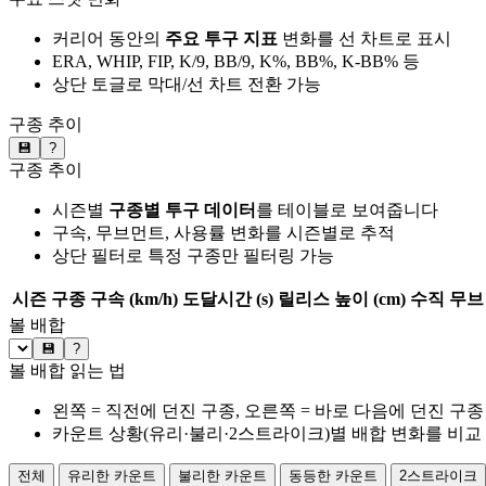
커리어 동안의
주요 투구 지표
변화를 선 차트로 표시
ERA, WHIP, FIP, K/9, BB/9, K%, BB%, K-BB% 등
상단 토글로 막대/선 차트 전환 가능
구종 추이
💾
?
구종 추이
시즌별
구종별 투구 데이터
를 테이블로 보여줍니다
구속, 무브먼트, 사용률 변화를 시즌별로 추적
상단 필터로 특정 구종만 필터링 가능
시즌
구종
구속 (km/h)
도달시간 (s)
릴리스 높이 (cm)
수직 무브 
볼 배합
💾
?
볼 배합 읽는 법
왼쪽 = 직전에 던진 구종, 오른쪽 = 바로 다음에 던진 구종
카운트 상황(유리·불리·2스트라이크)별 배합 변화를 비교
전체
유리한 카운트
불리한 카운트
동등한 카운트
2스트라이크