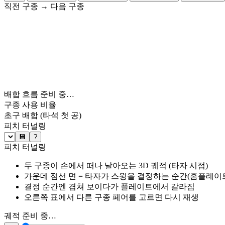
직전 구종
→
다음 구종
배합 흐름 준비 중…
구종 사용 비율
초구 배합
(타석 첫 공)
피치 터널링
💾
?
피치 터널링
두 구종이 손에서 떠나 날아오는 3D 궤적 (타자 시점)
가운데 점선 면 = 타자가 스윙을 결정하는 순간(홈플레이트 약
결정 순간엔 겹쳐 보이다가 플레이트에서 갈라짐
오른쪽 표에서 다른 구종 페어를 고르면 다시 재생
궤적 준비 중…