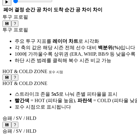
▶
페어
결정 순간 공 차이
도착 순간 공 차이
차이
투구 프로필
💾
?
투구 프로필
주요 투구 지표를
레이더 차트
로 시각화
각 축의 값은 해당 시즌 전체 선수 대비
백분위(%)
입니다
100에 가까울수록 상위권 (ERA, WHIP, BB/9 등 낮을수
하단 시즌 범례를 클릭해 복수 시즌 비교 가능
HOT & COLD ZONE
포수 시점
💾
?
HOT & COLD ZONE
스트라이크 존을
5x5
로 나눠 존별 피타율을 표시
빨간색
= HOT (피타율 높음),
파란색
= COLD (피타율 낮
포수 시점으로 표시됩니다
승패 / SV / HLD
💾
?
승패 / SV / HLD