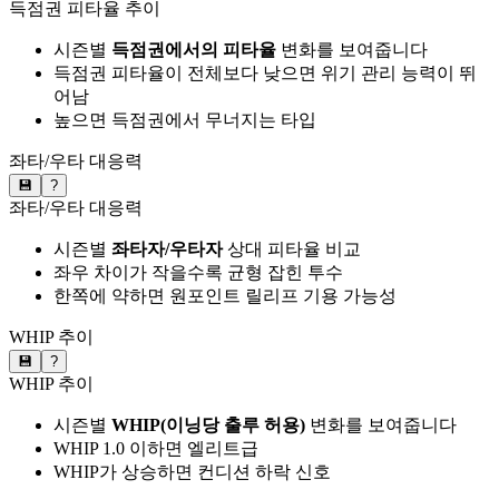
득점권 피타율 추이
시즌별
득점권에서의 피타율
변화를 보여줍니다
득점권 피타율이 전체보다 낮으면 위기 관리 능력이 뛰
어남
높으면 득점권에서 무너지는 타입
좌타/우타 대응력
💾
?
좌타/우타 대응력
시즌별
좌타자/우타자
상대 피타율 비교
좌우 차이가 작을수록 균형 잡힌 투수
한쪽에 약하면 원포인트 릴리프 기용 가능성
WHIP 추이
💾
?
WHIP 추이
시즌별
WHIP(이닝당 출루 허용)
변화를 보여줍니다
WHIP 1.0 이하면 엘리트급
WHIP가 상승하면 컨디션 하락 신호