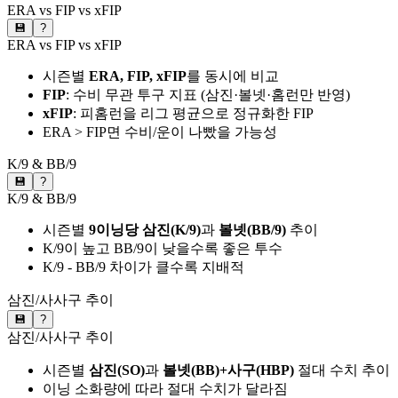
ERA vs FIP vs xFIP
💾
?
ERA vs FIP vs xFIP
시즌별
ERA, FIP, xFIP
를 동시에 비교
FIP
: 수비 무관 투구 지표 (삼진·볼넷·홈런만 반영)
xFIP
: 피홈런을 리그 평균으로 정규화한 FIP
ERA > FIP면 수비/운이 나빴을 가능성
K/9 & BB/9
💾
?
K/9 & BB/9
시즌별
9이닝당 삼진(K/9)
과
볼넷(BB/9)
추이
K/9이 높고 BB/9이 낮을수록 좋은 투수
K/9 - BB/9 차이가 클수록 지배적
삼진/사사구 추이
💾
?
삼진/사사구 추이
시즌별
삼진(SO)
과
볼넷(BB)+사구(HBP)
절대 수치 추이
이닝 소화량에 따라 절대 수치가 달라짐