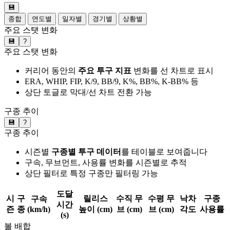
💾
종합
연도별
일자별
경기별
상황별
주요 스탯 변화
💾
?
주요 스탯 변화
커리어 동안의
주요 투구 지표
변화를 선 차트로 표시
ERA, WHIP, FIP, K/9, BB/9, K%, BB%, K-BB% 등
상단 토글로 막대/선 차트 전환 가능
구종 추이
💾
?
구종 추이
시즌별
구종별 투구 데이터
를 테이블로 보여줍니다
구속, 무브먼트, 사용률 변화를 시즌별로 추적
상단 필터로 특정 구종만 필터링 가능
도달
시
구
릴리스
수직 무
수평 무
낙차
구종
구속
시간
즌
종
(km/h)
높이 (cm)
브 (cm)
브 (cm)
각도
사용률
(s)
볼 배합