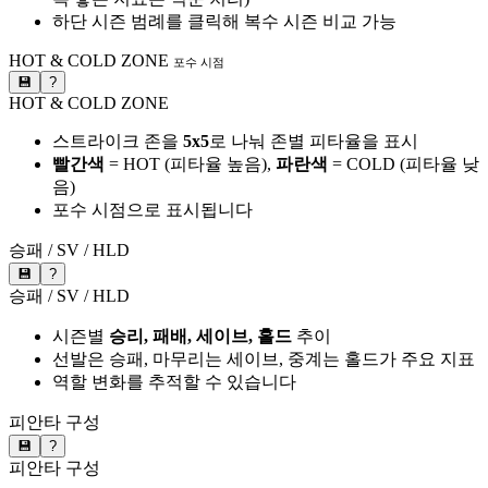
하단 시즌 범례를 클릭해 복수 시즌 비교 가능
HOT & COLD ZONE
포수 시점
💾
?
HOT & COLD ZONE
스트라이크 존을
5x5
로 나눠 존별 피타율을 표시
빨간색
= HOT (피타율 높음),
파란색
= COLD (피타율 낮
음)
포수 시점으로 표시됩니다
승패 / SV / HLD
💾
?
승패 / SV / HLD
시즌별
승리, 패배, 세이브, 홀드
추이
선발은 승패, 마무리는 세이브, 중계는 홀드가 주요 지표
역할 변화를 추적할 수 있습니다
피안타 구성
💾
?
피안타 구성