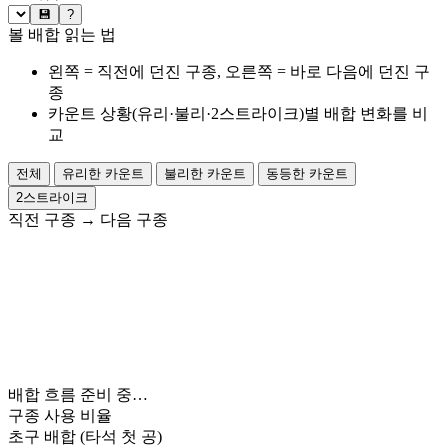
💾
?
볼 배합 읽는 법
왼쪽 = 직전에 던진 구종, 오른쪽 = 바로 다음에 던진 구
종
카운트 상황(유리·불리·2스트라이크)별 배합 변화를 비
교
전체
유리한 카운트
불리한 카운트
동등한 카운트
2스트라이크
직전 구종
→
다음 구종
배합 흐름 준비 중…
구종 사용 비율
초구 배합
(타석 첫 공)