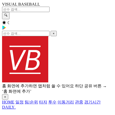
VISUAL BASEBALL
🔍
☀
☾
×
홈 화면에 추가하면 앱처럼 쓸 수 있어요
하단 공유 버튼 →
‘홈 화면에 추가’
×
HOME
일정
팀/순위
타자
투수
이동거리
관중
경기시간
DAILY
.