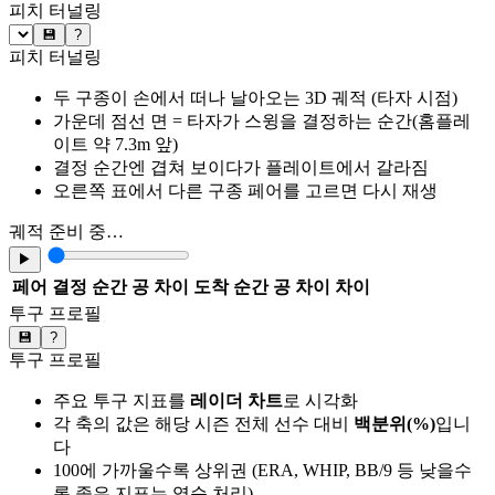
피치 터널링
💾
?
피치 터널링
두 구종이 손에서 떠나 날아오는 3D 궤적 (타자 시점)
가운데 점선 면 = 타자가 스윙을 결정하는 순간(홈플레
이트 약 7.3m 앞)
결정 순간엔 겹쳐 보이다가 플레이트에서 갈라짐
오른쪽 표에서 다른 구종 페어를 고르면 다시 재생
궤적 준비 중…
▶
페어
결정 순간 공 차이
도착 순간 공 차이
차이
투구 프로필
💾
?
투구 프로필
주요 투구 지표를
레이더 차트
로 시각화
각 축의 값은 해당 시즌 전체 선수 대비
백분위(%)
입니
다
100에 가까울수록 상위권 (ERA, WHIP, BB/9 등 낮을수
록 좋은 지표는 역순 처리)