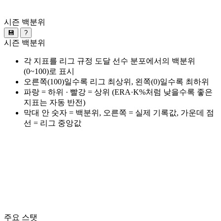
시즌 백분위
💾
?
시즌 백분위
각 지표를 리그 규정 도달 선수 분포에서의 백분위
(0~100)로 표시
오른쪽(100)일수록 리그 최상위, 왼쪽(0)일수록 최하위
파랑 = 하위 · 빨강 = 상위 (ERA·K%처럼 낮을수록 좋은
지표는 자동 반전)
막대 안 숫자 = 백분위, 오른쪽 = 실제 기록값, 가운데 점
선 = 리그 중앙값
주요 스탯