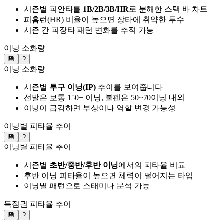
시즌별 피안타를
1B/2B/3B/HR
로 분해한 스택 바 차트
피홈런(HR) 비율이 높으면 장타에 취약한 투수
시즌 간 피장타 패턴 변화를 추적 가능
이닝 소화량
💾
?
이닝 소화량
시즌별
투구 이닝(IP)
추이를 보여줍니다
선발은 보통 150+ 이닝, 불펜은 50~70이닝 내외
이닝이 급감하면 부상이나 역할 변경 가능성
이닝별 피타율 추이
💾
?
이닝별 피타율 추이
시즌별
초반/중반/후반 이닝
에서의 피타율 비교
후반 이닝 피타율이 높으면 체력이 떨어지는 타입
이닝별 패턴으로 스태미나 분석 가능
득점권 피타율 추이
💾
?