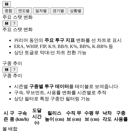
💾
종합
연도별
일자별
경기별
상황별
주요 스탯 변화
💾
?
주요 스탯 변화
커리어 동안의
주요 투구 지표
변화를 선 차트로 표시
ERA, WHIP, FIP, K/9, BB/9, K%, BB%, K-BB% 등
상단 토글로 막대/선 차트 전환 가능
구종 추이
💾
?
구종 추이
시즌별
구종별 투구 데이터
를 테이블로 보여줍니다
구속, 무브먼트, 사용률 변화를 시즌별로 추적
상단 필터로 특정 구종만 필터링 가능
도달
시
구
릴리스
수직 무
수평 무
낙차
구종
구속
시간
즌
종
(km/h)
높이 (cm)
브 (cm)
브 (cm)
각도
사용률
(s)
볼 배합