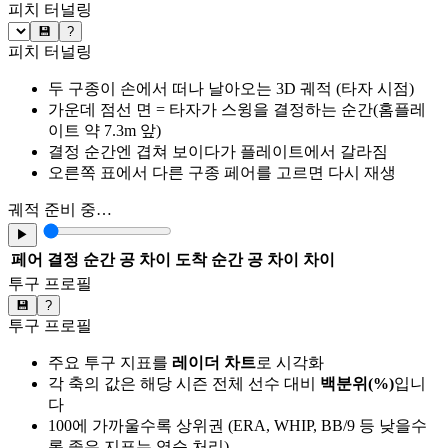
피치 터널링
💾
?
피치 터널링
두 구종이 손에서 떠나 날아오는 3D 궤적 (타자 시점)
가운데 점선 면 = 타자가 스윙을 결정하는 순간(홈플레
이트 약 7.3m 앞)
결정 순간엔 겹쳐 보이다가 플레이트에서 갈라짐
오른쪽 표에서 다른 구종 페어를 고르면 다시 재생
궤적 준비 중…
▶
페어
결정 순간 공 차이
도착 순간 공 차이
차이
투구 프로필
💾
?
투구 프로필
주요 투구 지표를
레이더 차트
로 시각화
각 축의 값은 해당 시즌 전체 선수 대비
백분위(%)
입니
다
100에 가까울수록 상위권 (ERA, WHIP, BB/9 등 낮을수
록 좋은 지표는 역순 처리)