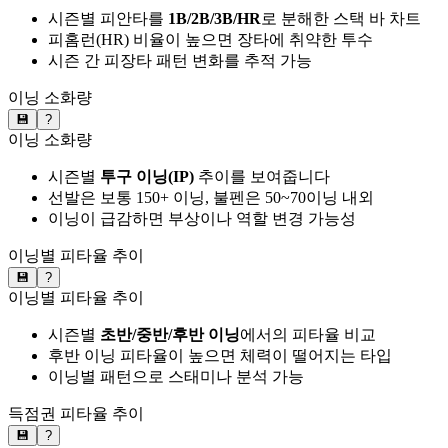
시즌별 피안타를
1B/2B/3B/HR
로 분해한 스택 바 차트
피홈런(HR) 비율이 높으면 장타에 취약한 투수
시즌 간 피장타 패턴 변화를 추적 가능
이닝 소화량
💾
?
이닝 소화량
시즌별
투구 이닝(IP)
추이를 보여줍니다
선발은 보통 150+ 이닝, 불펜은 50~70이닝 내외
이닝이 급감하면 부상이나 역할 변경 가능성
이닝별 피타율 추이
💾
?
이닝별 피타율 추이
시즌별
초반/중반/후반 이닝
에서의 피타율 비교
후반 이닝 피타율이 높으면 체력이 떨어지는 타입
이닝별 패턴으로 스태미나 분석 가능
득점권 피타율 추이
💾
?