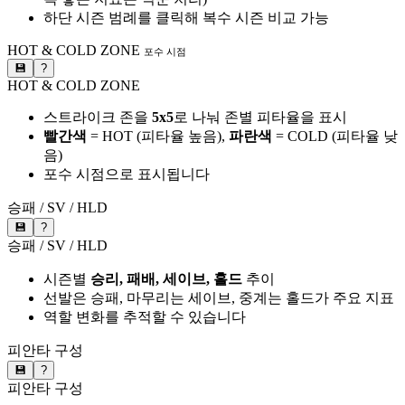
하단 시즌 범례를 클릭해 복수 시즌 비교 가능
HOT & COLD ZONE
포수 시점
💾
?
HOT & COLD ZONE
스트라이크 존을
5x5
로 나눠 존별 피타율을 표시
빨간색
= HOT (피타율 높음),
파란색
= COLD (피타율 낮
음)
포수 시점으로 표시됩니다
승패 / SV / HLD
💾
?
승패 / SV / HLD
시즌별
승리, 패배, 세이브, 홀드
추이
선발은 승패, 마무리는 세이브, 중계는 홀드가 주요 지표
역할 변화를 추적할 수 있습니다
피안타 구성
💾
?
피안타 구성