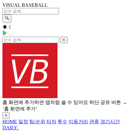
VISUAL BASEBALL
🔍
☀
☾
×
홈 화면에 추가하면 앱처럼 쓸 수 있어요
하단 공유 버튼 →
‘홈 화면에 추가’
×
HOME
일정
팀/순위
타자
투수
이동거리
관중
경기시간
DAILY
.