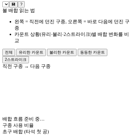
💾
?
볼 배합 읽는 법
왼쪽 = 직전에 던진 구종, 오른쪽 = 바로 다음에 던진 구
종
카운트 상황(유리·불리·2스트라이크)별 배합 변화를 비
교
전체
유리한 카운트
불리한 카운트
동등한 카운트
2스트라이크
직전 구종
→
다음 구종
배합 흐름 준비 중…
구종 사용 비율
초구 배합
(타석 첫 공)