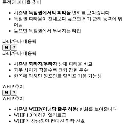
득점권 피타율 추이
시즌별
득점권에서의 피타율
변화를 보여줍니다
득점권 피타율이 전체보다 낮으면 위기 관리 능력이 뛰
어남
높으면 득점권에서 무너지는 타입
좌타/우타 대응력
💾
?
좌타/우타 대응력
시즌별
좌타자/우타자
상대 피타율 비교
좌우 차이가 작을수록 균형 잡힌 투수
한쪽에 약하면 원포인트 릴리프 기용 가능성
WHIP 추이
💾
?
WHIP 추이
시즌별
WHIP(이닝당 출루 허용)
변화를 보여줍니다
WHIP 1.0 이하면 엘리트급
WHIP가 상승하면 컨디션 하락 신호