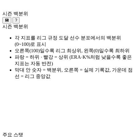
시즌 백분위
💾
?
시즌 백분위
각 지표를 리그 규정 도달 선수 분포에서의 백분위
(0~100)로 표시
오른쪽(100)일수록 리그 최상위, 왼쪽(0)일수록 최하위
파랑 = 하위 · 빨강 = 상위 (ERA·K%처럼 낮을수록 좋은
지표는 자동 반전)
막대 안 숫자 = 백분위, 오른쪽 = 실제 기록값, 가운데 점
선 = 리그 중앙값
주요 스탯