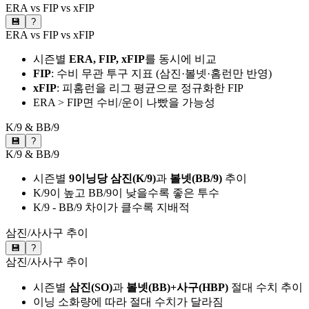
ERA vs FIP vs xFIP
💾
?
ERA vs FIP vs xFIP
시즌별
ERA, FIP, xFIP
를 동시에 비교
FIP
: 수비 무관 투구 지표 (삼진·볼넷·홈런만 반영)
xFIP
: 피홈런을 리그 평균으로 정규화한 FIP
ERA > FIP면 수비/운이 나빴을 가능성
K/9 & BB/9
💾
?
K/9 & BB/9
시즌별
9이닝당 삼진(K/9)
과
볼넷(BB/9)
추이
K/9이 높고 BB/9이 낮을수록 좋은 투수
K/9 - BB/9 차이가 클수록 지배적
삼진/사사구 추이
💾
?
삼진/사사구 추이
시즌별
삼진(SO)
과
볼넷(BB)+사구(HBP)
절대 수치 추이
이닝 소화량에 따라 절대 수치가 달라짐