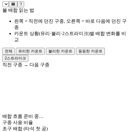
💾
?
볼 배합 읽는 법
왼쪽 = 직전에 던진 구종, 오른쪽 = 바로 다음에 던진 구
종
카운트 상황(유리·불리·2스트라이크)별 배합 변화를 비
교
전체
유리한 카운트
불리한 카운트
동등한 카운트
2스트라이크
직전 구종
→
다음 구종
배합 흐름 준비 중…
구종 사용 비율
초구 배합
(타석 첫 공)