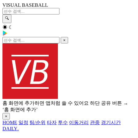
VISUAL BASEBALL
🔍
☀
☾
×
홈 화면에 추가하면 앱처럼 쓸 수 있어요
하단 공유 버튼 →
‘홈 화면에 추가’
×
HOME
일정
팀/순위
타자
투수
이동거리
관중
경기시간
DAILY
.