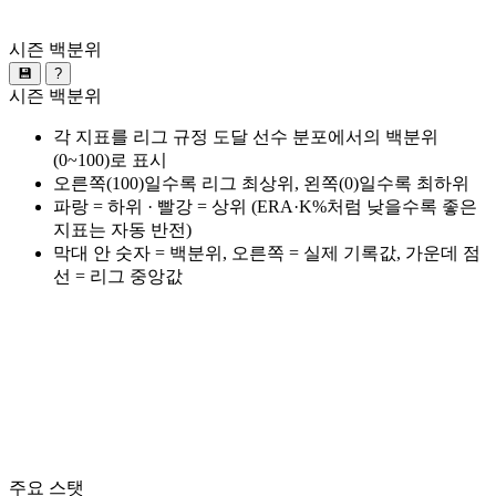
시즌 백분위
💾
?
시즌 백분위
각 지표를 리그 규정 도달 선수 분포에서의 백분위
(0~100)로 표시
오른쪽(100)일수록 리그 최상위, 왼쪽(0)일수록 최하위
파랑 = 하위 · 빨강 = 상위 (ERA·K%처럼 낮을수록 좋은
지표는 자동 반전)
막대 안 숫자 = 백분위, 오른쪽 = 실제 기록값, 가운데 점
선 = 리그 중앙값
주요 스탯