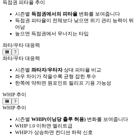
득점권 피타율 추이
시즌별
득점권에서의 피타율
변화를 보여줍니다
득점권 피타율이 전체보다 낮으면 위기 관리 능력이 뛰
어남
높으면 득점권에서 무너지는 타입
좌타/우타 대응력
💾
?
좌타/우타 대응력
시즌별
좌타자/우타자
상대 피타율 비교
좌우 차이가 작을수록 균형 잡힌 투수
한쪽에 약하면 원포인트 릴리프 기용 가능성
WHIP 추이
💾
?
WHIP 추이
시즌별
WHIP(이닝당 출루 허용)
변화를 보여줍니다
WHIP 1.0 이하면 엘리트급
WHIP가 상승하면 컨디션 하락 신호