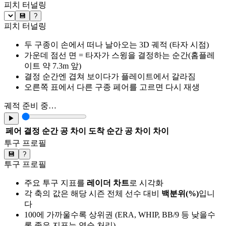
피치 터널링
💾
?
피치 터널링
두 구종이 손에서 떠나 날아오는 3D 궤적 (타자 시점)
가운데 점선 면 = 타자가 스윙을 결정하는 순간(홈플레
이트 약 7.3m 앞)
결정 순간엔 겹쳐 보이다가 플레이트에서 갈라짐
오른쪽 표에서 다른 구종 페어를 고르면 다시 재생
궤적 준비 중…
▶
페어
결정 순간 공 차이
도착 순간 공 차이
차이
투구 프로필
💾
?
투구 프로필
주요 투구 지표를
레이더 차트
로 시각화
각 축의 값은 해당 시즌 전체 선수 대비
백분위(%)
입니
다
100에 가까울수록 상위권 (ERA, WHIP, BB/9 등 낮을수
록 좋은 지표는 역순 처리)