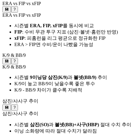
ERA vs FIP vs xFIP
💾
?
ERA vs FIP vs xFIP
시즌별
ERA, FIP, xFIP
를 동시에 비교
FIP
: 수비 무관 투구 지표 (삼진·볼넷·홈런만 반영)
xFIP
: 피홈런을 리그 평균으로 정규화한 FIP
ERA > FIP면 수비/운이 나빴을 가능성
K/9 & BB/9
💾
?
K/9 & BB/9
시즌별
9이닝당 삼진(K/9)
과
볼넷(BB/9)
추이
K/9이 높고 BB/9이 낮을수록 좋은 투수
K/9 - BB/9 차이가 클수록 지배적
삼진/사사구 추이
💾
?
삼진/사사구 추이
시즌별
삼진(SO)
과
볼넷(BB)+사구(HBP)
절대 수치 추이
이닝 소화량에 따라 절대 수치가 달라짐