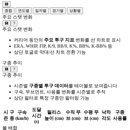
💾
종합
연도별
일자별
경기별
상황별
주요 스탯 변화
💾
?
주요 스탯 변화
커리어 동안의
주요 투구 지표
변화를 선 차트로 표시
ERA, WHIP, FIP, K/9, BB/9, K%, BB%, K-BB% 등
상단 토글로 막대/선 차트 전환 가능
구종 추이
💾
?
구종 추이
시즌별
구종별 투구 데이터
를 테이블로 보여줍니다
구속, 무브먼트, 사용률 변화를 시즌별로 추적
상단 필터로 특정 구종만 필터링 가능
도달
시
구
릴리스
수직 무
수평 무
낙차
구종
구속
시간
즌
종
(km/h)
높이 (cm)
브 (cm)
브 (cm)
각도
사용률
(s)
볼 배합