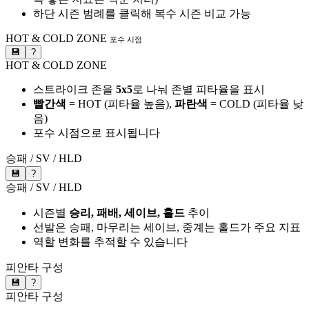
하단 시즌 범례를 클릭해 복수 시즌 비교 가능
HOT & COLD ZONE
포수 시점
💾
?
HOT & COLD ZONE
스트라이크 존을
5x5
로 나눠 존별 피타율을 표시
빨간색
= HOT (피타율 높음),
파란색
= COLD (피타율 낮
음)
포수 시점으로 표시됩니다
승패 / SV / HLD
💾
?
승패 / SV / HLD
시즌별
승리, 패배, 세이브, 홀드
추이
선발은 승패, 마무리는 세이브, 중계는 홀드가 주요 지표
역할 변화를 추적할 수 있습니다
피안타 구성
💾
?
피안타 구성