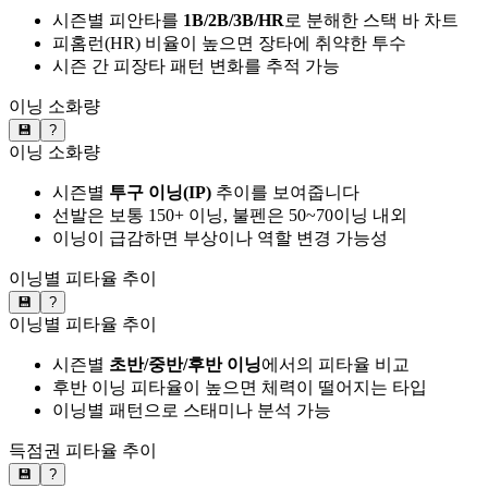
시즌별 피안타를
1B/2B/3B/HR
로 분해한 스택 바 차트
피홈런(HR) 비율이 높으면 장타에 취약한 투수
시즌 간 피장타 패턴 변화를 추적 가능
이닝 소화량
💾
?
이닝 소화량
시즌별
투구 이닝(IP)
추이를 보여줍니다
선발은 보통 150+ 이닝, 불펜은 50~70이닝 내외
이닝이 급감하면 부상이나 역할 변경 가능성
이닝별 피타율 추이
💾
?
이닝별 피타율 추이
시즌별
초반/중반/후반 이닝
에서의 피타율 비교
후반 이닝 피타율이 높으면 체력이 떨어지는 타입
이닝별 패턴으로 스태미나 분석 가능
득점권 피타율 추이
💾
?