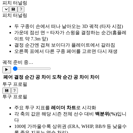
피치 터널링
💾
?
피치 터널링
두 구종이 손에서 떠나 날아오는 3D 궤적 (타자 시점)
가운데 점선 면 = 타자가 스윙을 결정하는 순간(홈플레
이트 약 7.3m 앞)
결정 순간엔 겹쳐 보이다가 플레이트에서 갈라짐
오른쪽 표에서 다른 구종 페어를 고르면 다시 재생
궤적 준비 중…
▶
페어
결정 순간 공 차이
도착 순간 공 차이
차이
투구 프로필
💾
?
투구 프로필
주요 투구 지표를
레이더 차트
로 시각화
각 축의 값은 해당 시즌 전체 선수 대비
백분위(%)
입니
다
100에 가까울수록 상위권 (ERA, WHIP, BB/9 등 낮을수
록 좋은 지표는 역순 처리)