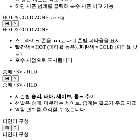
하단 시즌 범례를 클릭해 복수 시즌 비교 가능
HOT & COLD ZONE
포수 시점
💾
?
HOT & COLD ZONE
스트라이크 존을
5x5
로 나눠 존별 피타율을 표시
빨간색
= HOT (피타율 높음),
파란색
= COLD (피타율 낮
음)
포수 시점으로 표시됩니다
승패 / SV / HLD
💾
?
승패 / SV / HLD
시즌별
승리, 패배, 세이브, 홀드
추이
선발은 승패, 마무리는 세이브, 중계는 홀드가 주요 지표
역할 변화를 추적할 수 있습니다
피안타 구성
💾
?
피안타 구성