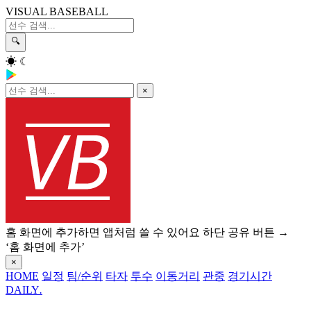
VISUAL BASEBALL
🔍
☀
☾
×
홈 화면에 추가하면 앱처럼 쓸 수 있어요
하단 공유 버튼 →
‘홈 화면에 추가’
×
HOME
일정
팀/순위
타자
투수
이동거리
관중
경기시간
DAILY
.