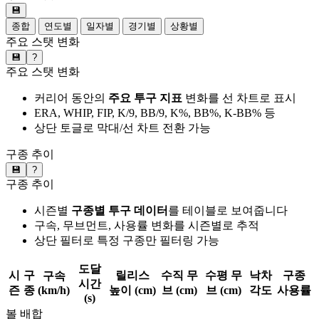
💾
종합
연도별
일자별
경기별
상황별
주요 스탯 변화
💾
?
주요 스탯 변화
커리어 동안의
주요 투구 지표
변화를 선 차트로 표시
ERA, WHIP, FIP, K/9, BB/9, K%, BB%, K-BB% 등
상단 토글로 막대/선 차트 전환 가능
구종 추이
💾
?
구종 추이
시즌별
구종별 투구 데이터
를 테이블로 보여줍니다
구속, 무브먼트, 사용률 변화를 시즌별로 추적
상단 필터로 특정 구종만 필터링 가능
도달
시
구
릴리스
수직 무
수평 무
낙차
구종
구속
시간
즌
종
(km/h)
높이 (cm)
브 (cm)
브 (cm)
각도
사용률
(s)
볼 배합