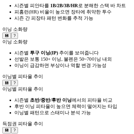
시즌별 피안타를
1B/2B/3B/HR
로 분해한 스택 바 차트
피홈런(HR) 비율이 높으면 장타에 취약한 투수
시즌 간 피장타 패턴 변화를 추적 가능
이닝 소화량
💾
?
이닝 소화량
시즌별
투구 이닝(IP)
추이를 보여줍니다
선발은 보통 150+ 이닝, 불펜은 50~70이닝 내외
이닝이 급감하면 부상이나 역할 변경 가능성
이닝별 피타율 추이
💾
?
이닝별 피타율 추이
시즌별
초반/중반/후반 이닝
에서의 피타율 비교
후반 이닝 피타율이 높으면 체력이 떨어지는 타입
이닝별 패턴으로 스태미나 분석 가능
득점권 피타율 추이
💾
?