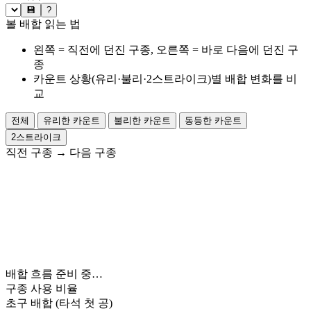
💾
?
볼 배합 읽는 법
왼쪽 = 직전에 던진 구종, 오른쪽 = 바로 다음에 던진 구
종
카운트 상황(유리·불리·2스트라이크)별 배합 변화를 비
교
전체
유리한 카운트
불리한 카운트
동등한 카운트
2스트라이크
직전 구종
→
다음 구종
배합 흐름 준비 중…
구종 사용 비율
초구 배합
(타석 첫 공)