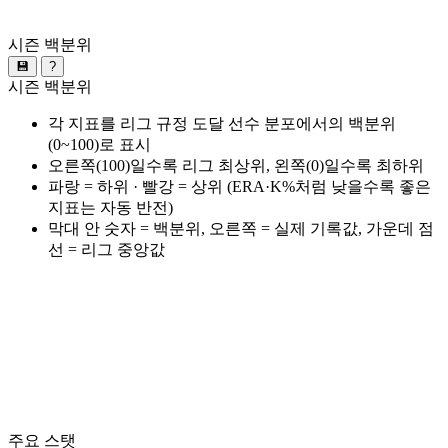
시즌 백분위
💾
?
시즌 백분위
각 지표를 리그 규정 도달 선수 분포에서의 백분위
(0~100)로 표시
오른쪽(100)일수록 리그 최상위, 왼쪽(0)일수록 최하위
파랑 = 하위 · 빨강 = 상위 (ERA·K%처럼 낮을수록 좋은
지표는 자동 반전)
막대 안 숫자 = 백분위, 오른쪽 = 실제 기록값, 가운데 점
선 = 리그 중앙값
주요 스탯