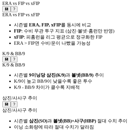
ERA vs FIP vs xFIP
💾
?
ERA vs FIP vs xFIP
시즌별
ERA, FIP, xFIP
를 동시에 비교
FIP
: 수비 무관 투구 지표 (삼진·볼넷·홈런만 반영)
xFIP
: 피홈런을 리그 평균으로 정규화한 FIP
ERA > FIP면 수비/운이 나빴을 가능성
K/9 & BB/9
💾
?
K/9 & BB/9
시즌별
9이닝당 삼진(K/9)
과
볼넷(BB/9)
추이
K/9이 높고 BB/9이 낮을수록 좋은 투수
K/9 - BB/9 차이가 클수록 지배적
삼진/사사구 추이
💾
?
삼진/사사구 추이
시즌별
삼진(SO)
과
볼넷(BB)+사구(HBP)
절대 수치 추이
이닝 소화량에 따라 절대 수치가 달라짐