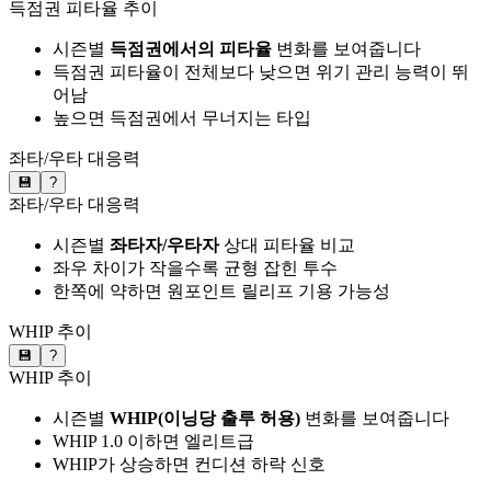
득점권 피타율 추이
시즌별
득점권에서의 피타율
변화를 보여줍니다
득점권 피타율이 전체보다 낮으면 위기 관리 능력이 뛰
어남
높으면 득점권에서 무너지는 타입
좌타/우타 대응력
💾
?
좌타/우타 대응력
시즌별
좌타자/우타자
상대 피타율 비교
좌우 차이가 작을수록 균형 잡힌 투수
한쪽에 약하면 원포인트 릴리프 기용 가능성
WHIP 추이
💾
?
WHIP 추이
시즌별
WHIP(이닝당 출루 허용)
변화를 보여줍니다
WHIP 1.0 이하면 엘리트급
WHIP가 상승하면 컨디션 하락 신호