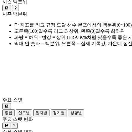
시즌 백분위
💾
?
시즌 백분위
각 지표를 리그 규정 도달 선수 분포에서의 백분위(0~100
오른쪽(100)일수록 리그 최상위, 왼쪽(0)일수록 최하위
파랑 = 하위 · 빨강 = 상위 (ERA·K%처럼 낮을수록 좋은
막대 안 숫자 = 백분위, 오른쪽 = 실제 기록값, 가운데 점
주요 스탯
💾
종합
연도별
일자별
경기별
상황별
주요 스탯 변화
💾
?
주요 스탯 변화