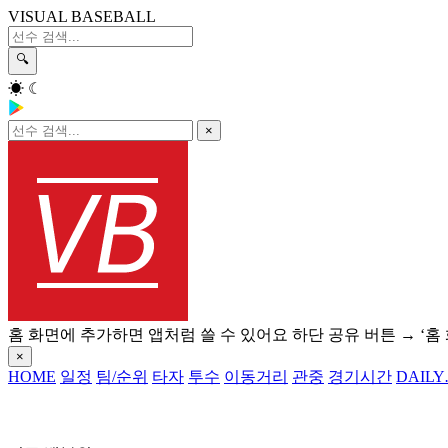
VISUAL BASEBALL
🔍
☀
☾
×
홈 화면에 추가하면 앱처럼 쓸 수 있어요
하단 공유 버튼 → ‘홈
×
HOME
일정
팀/순위
타자
투수
이동거리
관중
경기시간
DAILY