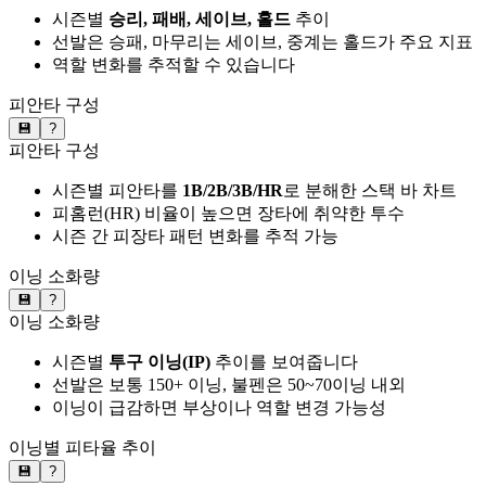
시즌별
승리, 패배, 세이브, 홀드
추이
선발은 승패, 마무리는 세이브, 중계는 홀드가 주요 지표
역할 변화를 추적할 수 있습니다
피안타 구성
💾
?
피안타 구성
시즌별 피안타를
1B/2B/3B/HR
로 분해한 스택 바 차트
피홈런(HR) 비율이 높으면 장타에 취약한 투수
시즌 간 피장타 패턴 변화를 추적 가능
이닝 소화량
💾
?
이닝 소화량
시즌별
투구 이닝(IP)
추이를 보여줍니다
선발은 보통 150+ 이닝, 불펜은 50~70이닝 내외
이닝이 급감하면 부상이나 역할 변경 가능성
이닝별 피타율 추이
💾
?