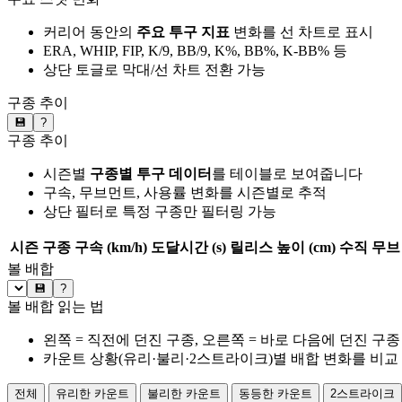
커리어 동안의
주요 투구 지표
변화를 선 차트로 표시
ERA, WHIP, FIP, K/9, BB/9, K%, BB%, K-BB% 등
상단 토글로 막대/선 차트 전환 가능
구종 추이
💾
?
구종 추이
시즌별
구종별 투구 데이터
를 테이블로 보여줍니다
구속, 무브먼트, 사용률 변화를 시즌별로 추적
상단 필터로 특정 구종만 필터링 가능
시즌
구종
구속 (km/h)
도달시간 (s)
릴리스 높이 (cm)
수직 무브 
볼 배합
💾
?
볼 배합 읽는 법
왼쪽 = 직전에 던진 구종, 오른쪽 = 바로 다음에 던진 구종
카운트 상황(유리·불리·2스트라이크)별 배합 변화를 비교
전체
유리한 카운트
불리한 카운트
동등한 카운트
2스트라이크