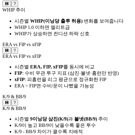
💾
?
WHIP 추이
시즌별
WHIP(이닝당 출루 허용)
변화를 보여줍니다
WHIP 1.0 이하면 엘리트급
WHIP가 상승하면 컨디션 하락 신호
ERA vs FIP vs xFIP
💾
?
ERA vs FIP vs xFIP
시즌별
ERA, FIP, xFIP
를 동시에 비교
FIP
: 수비 무관 투구 지표 (삼진·볼넷·홈런만 반영)
xFIP
: 피홈런을 리그 평균으로 정규화한 FIP
ERA > FIP면 수비/운이 나빴을 가능성
K/9 & BB/9
💾
?
K/9 & BB/9
시즌별
9이닝당 삼진(K/9)
과
볼넷(BB/9)
추이
K/9이 높고 BB/9이 낮을수록 좋은 투수
K/9 - BB/9 차이가 클수록 지배적