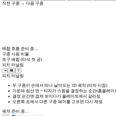
직전 구종
→
다음 구종
배합 흐름 준비 중…
구종 사용 비율
초구 배합
(타석 첫 공)
피치 터널링
💾
?
피치 터널링
두 구종이 손에서 떠나 날아오는 3D 궤적 (타자 시점)
가운데 점선 면 = 타자가 스윙을 결정하는 순간(홈플레이트 약
결정 순간엔 겹쳐 보이다가 플레이트에서 갈라짐
오른쪽 표에서 다른 구종 페어를 고르면 다시 재생
궤적 준비 중…