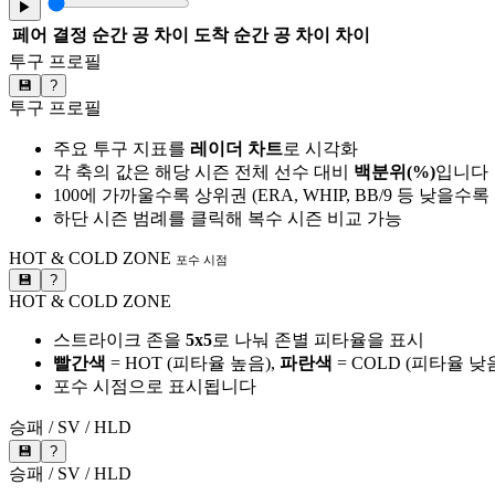
▶
페어
결정 순간 공 차이
도착 순간 공 차이
차이
투구 프로필
💾
?
투구 프로필
주요 투구 지표를
레이더 차트
로 시각화
각 축의 값은 해당 시즌 전체 선수 대비
백분위(%)
입니다
100에 가까울수록 상위권 (ERA, WHIP, BB/9 등 낮을수
하단 시즌 범례를 클릭해 복수 시즌 비교 가능
HOT & COLD ZONE
포수 시점
💾
?
HOT & COLD ZONE
스트라이크 존을
5x5
로 나눠 존별 피타율을 표시
빨간색
= HOT (피타율 높음),
파란색
= COLD (피타율 낮
포수 시점으로 표시됩니다
승패 / SV / HLD
💾
?
승패 / SV / HLD