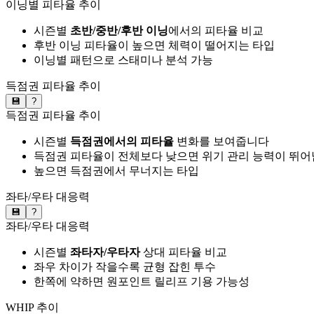
이닝별 피타율 추이
시즌별
초반/중반/후반 이닝
에서의 피타율 비교
후반 이닝 피타율이 높으면 체력이 떨어지는 타입
이닝별 패턴으로 스태미나 분석 가능
득점권 피타율 추이
💾
?
득점권 피타율 추이
시즌별
득점권에서의 피타율
변화를 보여줍니다
득점권 피타율이 전체보다 낮으면 위기 관리 능력이 뛰어
높으면 득점권에서 무너지는 타입
좌타/우타 대응력
💾
?
좌타/우타 대응력
시즌별
좌타자/우타자
상대 피타율 비교
좌우 차이가 작을수록 균형 잡힌 투수
한쪽에 약하면 원포인트 릴리프 기용 가능성
WHIP 추이