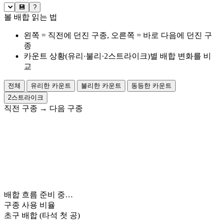
💾
?
볼 배합 읽는 법
왼쪽 = 직전에 던진 구종, 오른쪽 = 바로 다음에 던진 구
종
카운트 상황(유리·불리·2스트라이크)별 배합 변화를 비
교
전체
유리한 카운트
불리한 카운트
동등한 카운트
2스트라이크
직전 구종
→
다음 구종
배합 흐름 준비 중…
구종 사용 비율
초구 배합
(타석 첫 공)