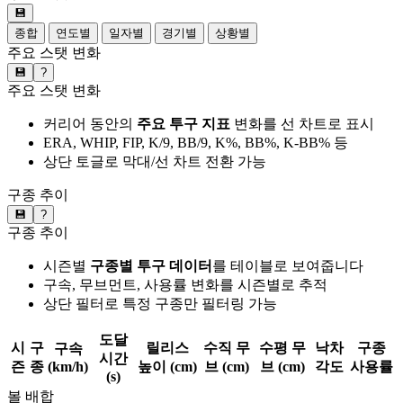
💾
종합
연도별
일자별
경기별
상황별
주요 스탯 변화
💾
?
주요 스탯 변화
커리어 동안의
주요 투구 지표
변화를 선 차트로 표시
ERA, WHIP, FIP, K/9, BB/9, K%, BB%, K-BB% 등
상단 토글로 막대/선 차트 전환 가능
구종 추이
💾
?
구종 추이
시즌별
구종별 투구 데이터
를 테이블로 보여줍니다
구속, 무브먼트, 사용률 변화를 시즌별로 추적
상단 필터로 특정 구종만 필터링 가능
도달
시
구
릴리스
수직 무
수평 무
낙차
구종
구속
시간
즌
종
(km/h)
높이 (cm)
브 (cm)
브 (cm)
각도
사용률
(s)
볼 배합