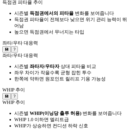
득점권 피타율 추이
시즌별
득점권에서의 피타율
변화를 보여줍니다
득점권 피타율이 전체보다 낮으면 위기 관리 능력이 뛰
어남
높으면 득점권에서 무너지는 타입
좌타/우타 대응력
💾
?
좌타/우타 대응력
시즌별
좌타자/우타자
상대 피타율 비교
좌우 차이가 작을수록 균형 잡힌 투수
한쪽에 약하면 원포인트 릴리프 기용 가능성
WHIP 추이
💾
?
WHIP 추이
시즌별
WHIP(이닝당 출루 허용)
변화를 보여줍니다
WHIP 1.0 이하면 엘리트급
WHIP가 상승하면 컨디션 하락 신호