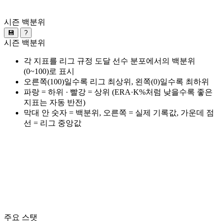
시즌 백분위
💾
?
시즌 백분위
각 지표를 리그 규정 도달 선수 분포에서의 백분위
(0~100)로 표시
오른쪽(100)일수록 리그 최상위, 왼쪽(0)일수록 최하위
파랑 = 하위 · 빨강 = 상위 (ERA·K%처럼 낮을수록 좋은
지표는 자동 반전)
막대 안 숫자 = 백분위, 오른쪽 = 실제 기록값, 가운데 점
선 = 리그 중앙값
주요 스탯