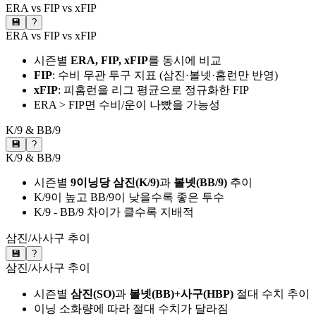
ERA vs FIP vs xFIP
💾
?
ERA vs FIP vs xFIP
시즌별
ERA, FIP, xFIP
를 동시에 비교
FIP
: 수비 무관 투구 지표 (삼진·볼넷·홈런만 반영)
xFIP
: 피홈런을 리그 평균으로 정규화한 FIP
ERA > FIP면 수비/운이 나빴을 가능성
K/9 & BB/9
💾
?
K/9 & BB/9
시즌별
9이닝당 삼진(K/9)
과
볼넷(BB/9)
추이
K/9이 높고 BB/9이 낮을수록 좋은 투수
K/9 - BB/9 차이가 클수록 지배적
삼진/사사구 추이
💾
?
삼진/사사구 추이
시즌별
삼진(SO)
과
볼넷(BB)+사구(HBP)
절대 수치 추이
이닝 소화량에 따라 절대 수치가 달라짐