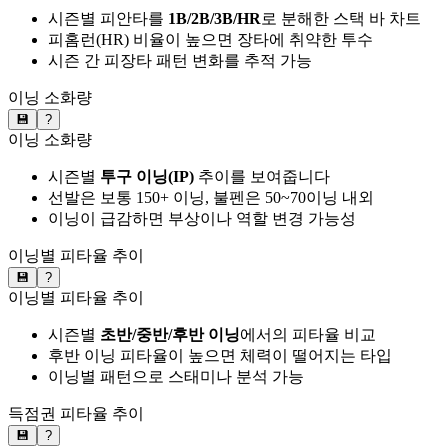
시즌별 피안타를
1B/2B/3B/HR
로 분해한 스택 바 차트
피홈런(HR) 비율이 높으면 장타에 취약한 투수
시즌 간 피장타 패턴 변화를 추적 가능
이닝 소화량
💾
?
이닝 소화량
시즌별
투구 이닝(IP)
추이를 보여줍니다
선발은 보통 150+ 이닝, 불펜은 50~70이닝 내외
이닝이 급감하면 부상이나 역할 변경 가능성
이닝별 피타율 추이
💾
?
이닝별 피타율 추이
시즌별
초반/중반/후반 이닝
에서의 피타율 비교
후반 이닝 피타율이 높으면 체력이 떨어지는 타입
이닝별 패턴으로 스태미나 분석 가능
득점권 피타율 추이
💾
?