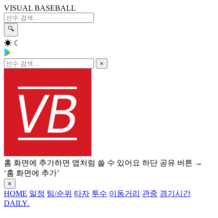
VISUAL BASEBALL
🔍
☀
☾
×
홈 화면에 추가하면 앱처럼 쓸 수 있어요
하단 공유 버튼 →
‘홈 화면에 추가’
×
HOME
일정
팀/순위
타자
투수
이동거리
관중
경기시간
DAILY
.