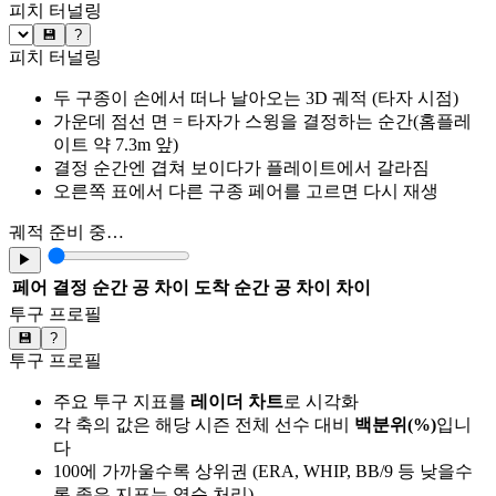
피치 터널링
💾
?
피치 터널링
두 구종이 손에서 떠나 날아오는 3D 궤적 (타자 시점)
가운데 점선 면 = 타자가 스윙을 결정하는 순간(홈플레
이트 약 7.3m 앞)
결정 순간엔 겹쳐 보이다가 플레이트에서 갈라짐
오른쪽 표에서 다른 구종 페어를 고르면 다시 재생
궤적 준비 중…
▶
페어
결정 순간 공 차이
도착 순간 공 차이
차이
투구 프로필
💾
?
투구 프로필
주요 투구 지표를
레이더 차트
로 시각화
각 축의 값은 해당 시즌 전체 선수 대비
백분위(%)
입니
다
100에 가까울수록 상위권 (ERA, WHIP, BB/9 등 낮을수
록 좋은 지표는 역순 처리)