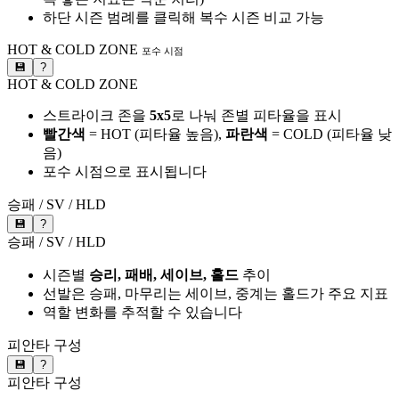
하단 시즌 범례를 클릭해 복수 시즌 비교 가능
HOT & COLD ZONE
포수 시점
💾
?
HOT & COLD ZONE
스트라이크 존을
5x5
로 나눠 존별 피타율을 표시
빨간색
= HOT (피타율 높음),
파란색
= COLD (피타율 낮
음)
포수 시점으로 표시됩니다
승패 / SV / HLD
💾
?
승패 / SV / HLD
시즌별
승리, 패배, 세이브, 홀드
추이
선발은 승패, 마무리는 세이브, 중계는 홀드가 주요 지표
역할 변화를 추적할 수 있습니다
피안타 구성
💾
?
피안타 구성