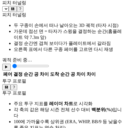
피치 터널링
💾
?
피치 터널링
두 구종이 손에서 떠나 날아오는 3D 궤적 (타자 시점)
가운데 점선 면 = 타자가 스윙을 결정하는 순간(홈플레
이트 약 7.3m 앞)
결정 순간엔 겹쳐 보이다가 플레이트에서 갈라짐
오른쪽 표에서 다른 구종 페어를 고르면 다시 재생
궤적 준비 중…
▶
페어
결정 순간 공 차이
도착 순간 공 차이
차이
투구 프로필
💾
?
투구 프로필
주요 투구 지표를
레이더 차트
로 시각화
각 축의 값은 해당 시즌 전체 선수 대비
백분위(%)
입니
다
100에 가까울수록 상위권 (ERA, WHIP, BB/9 등 낮을수
록 좋은 지표는 역순 처리)