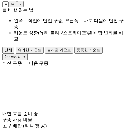
💾
?
볼 배합 읽는 법
왼쪽 = 직전에 던진 구종, 오른쪽 = 바로 다음에 던진 구
종
카운트 상황(유리·불리·2스트라이크)별 배합 변화를 비
교
전체
유리한 카운트
불리한 카운트
동등한 카운트
2스트라이크
직전 구종
→
다음 구종
배합 흐름 준비 중…
구종 사용 비율
초구 배합
(타석 첫 공)