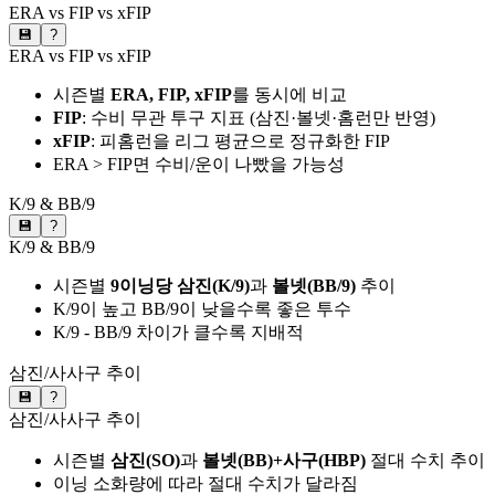
ERA vs FIP vs xFIP
💾
?
ERA vs FIP vs xFIP
시즌별
ERA, FIP, xFIP
를 동시에 비교
FIP
: 수비 무관 투구 지표 (삼진·볼넷·홈런만 반영)
xFIP
: 피홈런을 리그 평균으로 정규화한 FIP
ERA > FIP면 수비/운이 나빴을 가능성
K/9 & BB/9
💾
?
K/9 & BB/9
시즌별
9이닝당 삼진(K/9)
과
볼넷(BB/9)
추이
K/9이 높고 BB/9이 낮을수록 좋은 투수
K/9 - BB/9 차이가 클수록 지배적
삼진/사사구 추이
💾
?
삼진/사사구 추이
시즌별
삼진(SO)
과
볼넷(BB)+사구(HBP)
절대 수치 추이
이닝 소화량에 따라 절대 수치가 달라짐