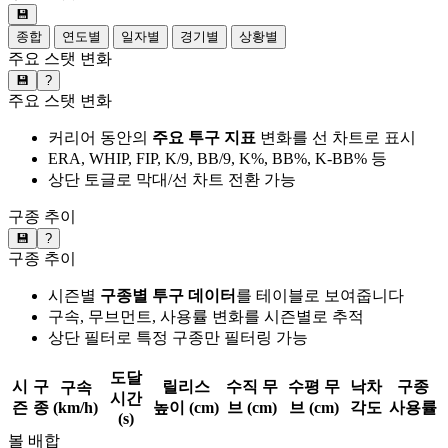
💾
종합
연도별
일자별
경기별
상황별
주요 스탯 변화
💾
?
주요 스탯 변화
커리어 동안의
주요 투구 지표
변화를 선 차트로 표시
ERA, WHIP, FIP, K/9, BB/9, K%, BB%, K-BB% 등
상단 토글로 막대/선 차트 전환 가능
구종 추이
💾
?
구종 추이
시즌별
구종별 투구 데이터
를 테이블로 보여줍니다
구속, 무브먼트, 사용률 변화를 시즌별로 추적
상단 필터로 특정 구종만 필터링 가능
도달
시
구
릴리스
수직 무
수평 무
낙차
구종
구속
시간
즌
종
(km/h)
높이 (cm)
브 (cm)
브 (cm)
각도
사용률
(s)
볼 배합