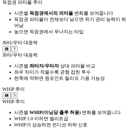
득점권 피타율 추이
시즌별
득점권에서의 피타율
변화를 보여줍니다
득점권 피타율이 전체보다 낮으면 위기 관리 능력이 뛰
어남
높으면 득점권에서 무너지는 타입
좌타/우타 대응력
💾
?
좌타/우타 대응력
시즌별
좌타자/우타자
상대 피타율 비교
좌우 차이가 작을수록 균형 잡힌 투수
한쪽에 약하면 원포인트 릴리프 기용 가능성
WHIP 추이
💾
?
WHIP 추이
시즌별
WHIP(이닝당 출루 허용)
변화를 보여줍니다
WHIP 1.0 이하면 엘리트급
WHIP가 상승하면 컨디션 하락 신호