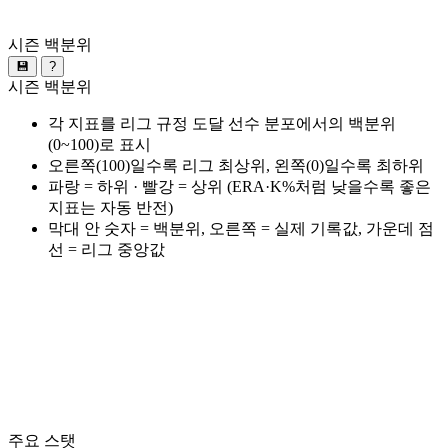
시즌 백분위
💾
?
시즌 백분위
각 지표를 리그 규정 도달 선수 분포에서의 백분위
(0~100)로 표시
오른쪽(100)일수록 리그 최상위, 왼쪽(0)일수록 최하위
파랑 = 하위 · 빨강 = 상위 (ERA·K%처럼 낮을수록 좋은
지표는 자동 반전)
막대 안 숫자 = 백분위, 오른쪽 = 실제 기록값, 가운데 점
선 = 리그 중앙값
주요 스탯