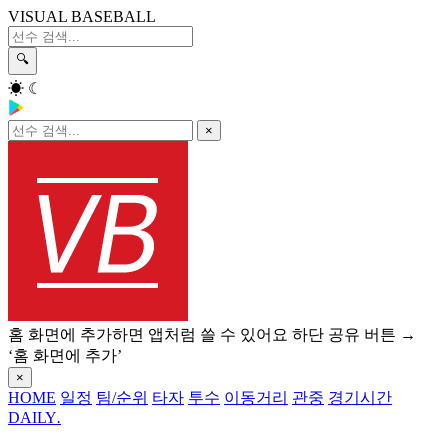
VISUAL BASEBALL
🔍
☀
☾
×
홈 화면에 추가하면 앱처럼 쓸 수 있어요
하단 공유 버튼 →
‘홈 화면에 추가’
×
HOME
일정
팀/순위
타자
투수
이동거리
관중
경기시간
DAILY
.