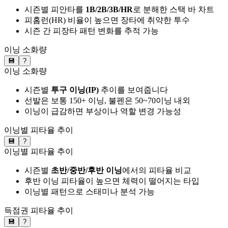
시즌별 피안타를
1B/2B/3B/HR
로 분해한 스택 바 차트
피홈런(HR) 비율이 높으면 장타에 취약한 투수
시즌 간 피장타 패턴 변화를 추적 가능
이닝 소화량
💾
?
이닝 소화량
시즌별
투구 이닝(IP)
추이를 보여줍니다
선발은 보통 150+ 이닝, 불펜은 50~70이닝 내외
이닝이 급감하면 부상이나 역할 변경 가능성
이닝별 피타율 추이
💾
?
이닝별 피타율 추이
시즌별
초반/중반/후반 이닝
에서의 피타율 비교
후반 이닝 피타율이 높으면 체력이 떨어지는 타입
이닝별 패턴으로 스태미나 분석 가능
득점권 피타율 추이
💾
?