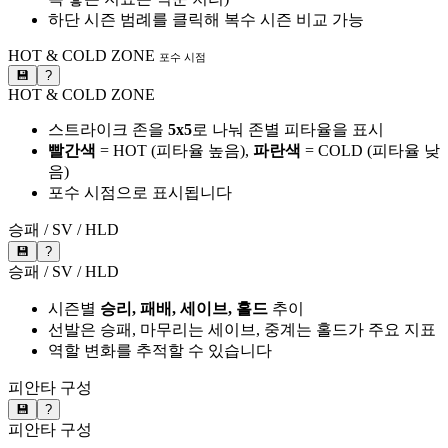
하단 시즌 범례를 클릭해 복수 시즌 비교 가능
HOT & COLD ZONE
포수 시점
💾
?
HOT & COLD ZONE
스트라이크 존을
5x5
로 나눠 존별 피타율을 표시
빨간색
= HOT (피타율 높음),
파란색
= COLD (피타율 낮
음)
포수 시점으로 표시됩니다
승패 / SV / HLD
💾
?
승패 / SV / HLD
시즌별
승리, 패배, 세이브, 홀드
추이
선발은 승패, 마무리는 세이브, 중계는 홀드가 주요 지표
역할 변화를 추적할 수 있습니다
피안타 구성
💾
?
피안타 구성