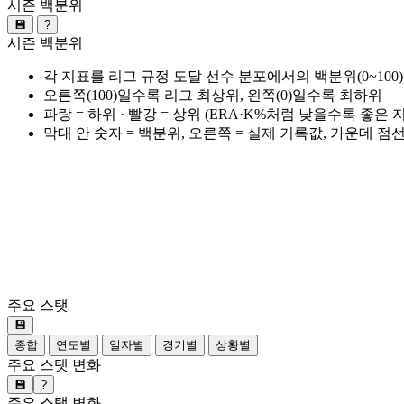
시즌 백분위
💾
?
시즌 백분위
각 지표를 리그 규정 도달 선수 분포에서의 백분위(0~100
오른쪽(100)일수록 리그 최상위, 왼쪽(0)일수록 최하위
파랑 = 하위 · 빨강 = 상위 (ERA·K%처럼 낮을수록 좋은
막대 안 숫자 = 백분위, 오른쪽 = 실제 기록값, 가운데 점
주요 스탯
💾
종합
연도별
일자별
경기별
상황별
주요 스탯 변화
💾
?
주요 스탯 변화