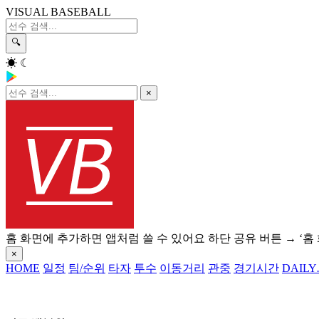
VISUAL BASEBALL
🔍
☀
☾
×
홈 화면에 추가하면 앱처럼 쓸 수 있어요
하단 공유 버튼 → ‘홈
×
HOME
일정
팀/순위
타자
투수
이동거리
관중
경기시간
DAILY