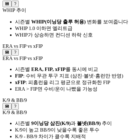
💾
?
WHIP 추이
시즌별
WHIP(이닝당 출루 허용)
변화를 보여줍니다
WHIP 1.0 이하면 엘리트급
WHIP가 상승하면 컨디션 하락 신호
ERA vs FIP vs xFIP
💾
?
ERA vs FIP vs xFIP
시즌별
ERA, FIP, xFIP
를 동시에 비교
FIP
: 수비 무관 투구 지표 (삼진·볼넷·홈런만 반영)
xFIP
: 피홈런을 리그 평균으로 정규화한 FIP
ERA > FIP면 수비/운이 나빴을 가능성
K/9 & BB/9
💾
?
K/9 & BB/9
시즌별
9이닝당 삼진(K/9)
과
볼넷(BB/9)
추이
K/9이 높고 BB/9이 낮을수록 좋은 투수
K/9 - BB/9 차이가 클수록 지배적