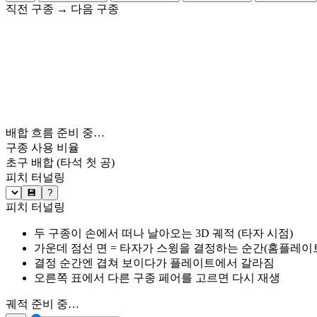
직전 구종
→
다음 구종
배합 흐름 준비 중…
구종 사용 비율
초구 배합
(타석 첫 공)
피치 터널링
💾
?
피치 터널링
두 구종이 손에서 떠나 날아오는 3D 궤적 (타자 시점)
가운데 점선 면 = 타자가 스윙을 결정하는 순간(홈플레이트 약
결정 순간엔 겹쳐 보이다가 플레이트에서 갈라짐
오른쪽 표에서 다른 구종 페어를 고르면 다시 재생
궤적 준비 중…