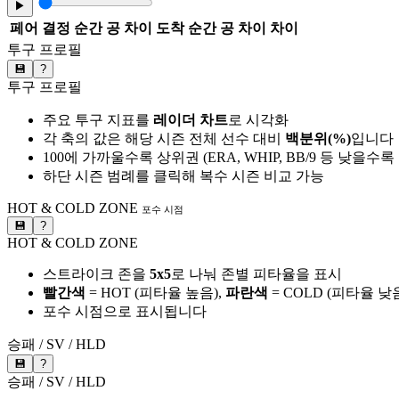
▶
페어
결정 순간 공 차이
도착 순간 공 차이
차이
투구 프로필
💾
?
투구 프로필
주요 투구 지표를
레이더 차트
로 시각화
각 축의 값은 해당 시즌 전체 선수 대비
백분위(%)
입니다
100에 가까울수록 상위권 (ERA, WHIP, BB/9 등 낮을수
하단 시즌 범례를 클릭해 복수 시즌 비교 가능
HOT & COLD ZONE
포수 시점
💾
?
HOT & COLD ZONE
스트라이크 존을
5x5
로 나눠 존별 피타율을 표시
빨간색
= HOT (피타율 높음),
파란색
= COLD (피타율 낮
포수 시점으로 표시됩니다
승패 / SV / HLD
💾
?
승패 / SV / HLD