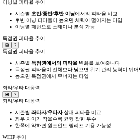
이닝별 피타율 추이
시즌별
초반/중반/후반 이닝
에서의 피타율 비교
후반 이닝 피타율이 높으면 체력이 떨어지는 타입
이닝별 패턴으로 스태미나 분석 가능
득점권 피타율 추이
💾
?
득점권 피타율 추이
시즌별
득점권에서의 피타율
변화를 보여줍니다
득점권 피타율이 전체보다 낮으면 위기 관리 능력이 뛰어
높으면 득점권에서 무너지는 타입
좌타/우타 대응력
💾
?
좌타/우타 대응력
시즌별
좌타자/우타자
상대 피타율 비교
좌우 차이가 작을수록 균형 잡힌 투수
한쪽에 약하면 원포인트 릴리프 기용 가능성
WHIP 추이