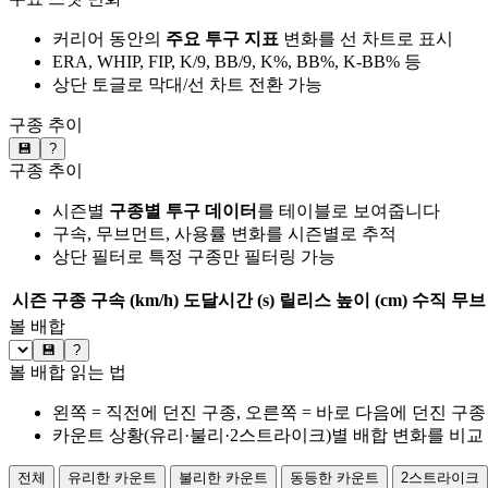
커리어 동안의
주요 투구 지표
변화를 선 차트로 표시
ERA, WHIP, FIP, K/9, BB/9, K%, BB%, K-BB% 등
상단 토글로 막대/선 차트 전환 가능
구종 추이
💾
?
구종 추이
시즌별
구종별 투구 데이터
를 테이블로 보여줍니다
구속, 무브먼트, 사용률 변화를 시즌별로 추적
상단 필터로 특정 구종만 필터링 가능
시즌
구종
구속 (km/h)
도달시간 (s)
릴리스 높이 (cm)
수직 무브 
볼 배합
💾
?
볼 배합 읽는 법
왼쪽 = 직전에 던진 구종, 오른쪽 = 바로 다음에 던진 구종
카운트 상황(유리·불리·2스트라이크)별 배합 변화를 비교
전체
유리한 카운트
불리한 카운트
동등한 카운트
2스트라이크