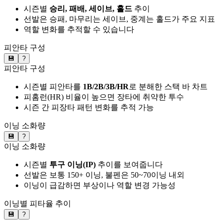
시즌별
승리, 패배, 세이브, 홀드
추이
선발은 승패, 마무리는 세이브, 중계는 홀드가 주요 지표
역할 변화를 추적할 수 있습니다
피안타 구성
💾
?
피안타 구성
시즌별 피안타를
1B/2B/3B/HR
로 분해한 스택 바 차트
피홈런(HR) 비율이 높으면 장타에 취약한 투수
시즌 간 피장타 패턴 변화를 추적 가능
이닝 소화량
💾
?
이닝 소화량
시즌별
투구 이닝(IP)
추이를 보여줍니다
선발은 보통 150+ 이닝, 불펜은 50~70이닝 내외
이닝이 급감하면 부상이나 역할 변경 가능성
이닝별 피타율 추이
💾
?