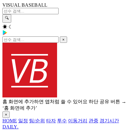
VISUAL BASEBALL
🔍
☀
☾
×
홈 화면에 추가하면 앱처럼 쓸 수 있어요
하단 공유 버튼 →
‘홈 화면에 추가’
×
HOME
일정
팀/순위
타자
투수
이동거리
관중
경기시간
DAILY
.