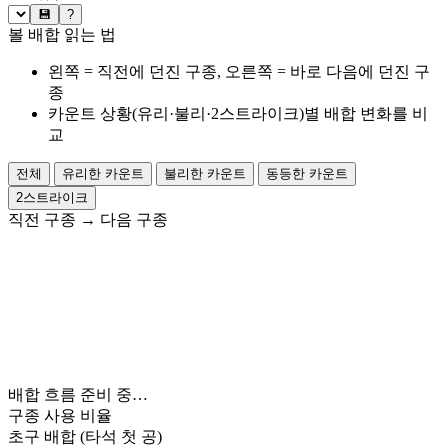
💾
?
볼 배합 읽는 법
왼쪽 = 직전에 던진 구종, 오른쪽 = 바로 다음에 던진 구
종
카운트 상황(유리·불리·2스트라이크)별 배합 변화를 비
교
전체
유리한 카운트
불리한 카운트
동등한 카운트
2스트라이크
직전 구종
→
다음 구종
배합 흐름 준비 중…
구종 사용 비율
초구 배합
(타석 첫 공)