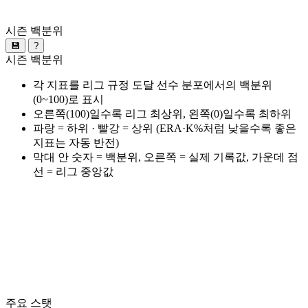
시즌 백분위
💾
?
시즌 백분위
각 지표를 리그 규정 도달 선수 분포에서의 백분위
(0~100)로 표시
오른쪽(100)일수록 리그 최상위, 왼쪽(0)일수록 최하위
파랑 = 하위 · 빨강 = 상위 (ERA·K%처럼 낮을수록 좋은
지표는 자동 반전)
막대 안 숫자 = 백분위, 오른쪽 = 실제 기록값, 가운데 점
선 = 리그 중앙값
주요 스탯