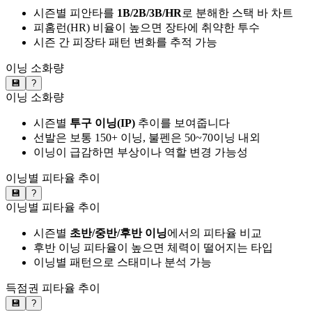
시즌별 피안타를
1B/2B/3B/HR
로 분해한 스택 바 차트
피홈런(HR) 비율이 높으면 장타에 취약한 투수
시즌 간 피장타 패턴 변화를 추적 가능
이닝 소화량
💾
?
이닝 소화량
시즌별
투구 이닝(IP)
추이를 보여줍니다
선발은 보통 150+ 이닝, 불펜은 50~70이닝 내외
이닝이 급감하면 부상이나 역할 변경 가능성
이닝별 피타율 추이
💾
?
이닝별 피타율 추이
시즌별
초반/중반/후반 이닝
에서의 피타율 비교
후반 이닝 피타율이 높으면 체력이 떨어지는 타입
이닝별 패턴으로 스태미나 분석 가능
득점권 피타율 추이
💾
?