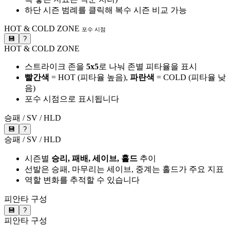
하단 시즌 범례를 클릭해 복수 시즌 비교 가능
HOT & COLD ZONE
포수 시점
💾
?
HOT & COLD ZONE
스트라이크 존을
5x5
로 나눠 존별 피타율을 표시
빨간색
= HOT (피타율 높음),
파란색
= COLD (피타율 낮
음)
포수 시점으로 표시됩니다
승패 / SV / HLD
💾
?
승패 / SV / HLD
시즌별
승리, 패배, 세이브, 홀드
추이
선발은 승패, 마무리는 세이브, 중계는 홀드가 주요 지표
역할 변화를 추적할 수 있습니다
피안타 구성
💾
?
피안타 구성