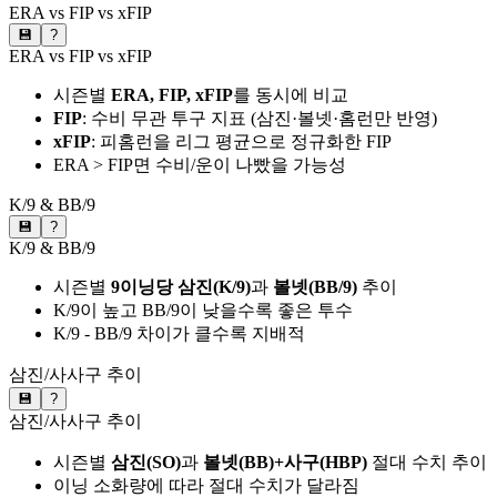
ERA vs FIP vs xFIP
💾
?
ERA vs FIP vs xFIP
시즌별
ERA, FIP, xFIP
를 동시에 비교
FIP
: 수비 무관 투구 지표 (삼진·볼넷·홈런만 반영)
xFIP
: 피홈런을 리그 평균으로 정규화한 FIP
ERA > FIP면 수비/운이 나빴을 가능성
K/9 & BB/9
💾
?
K/9 & BB/9
시즌별
9이닝당 삼진(K/9)
과
볼넷(BB/9)
추이
K/9이 높고 BB/9이 낮을수록 좋은 투수
K/9 - BB/9 차이가 클수록 지배적
삼진/사사구 추이
💾
?
삼진/사사구 추이
시즌별
삼진(SO)
과
볼넷(BB)+사구(HBP)
절대 수치 추이
이닝 소화량에 따라 절대 수치가 달라짐