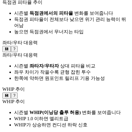
득점권 피타율 추이
시즌별
득점권에서의 피타율
변화를 보여줍니다
득점권 피타율이 전체보다 낮으면 위기 관리 능력이 뛰
어남
높으면 득점권에서 무너지는 타입
좌타/우타 대응력
💾
?
좌타/우타 대응력
시즌별
좌타자/우타자
상대 피타율 비교
좌우 차이가 작을수록 균형 잡힌 투수
한쪽에 약하면 원포인트 릴리프 기용 가능성
WHIP 추이
💾
?
WHIP 추이
시즌별
WHIP(이닝당 출루 허용)
변화를 보여줍니다
WHIP 1.0 이하면 엘리트급
WHIP가 상승하면 컨디션 하락 신호