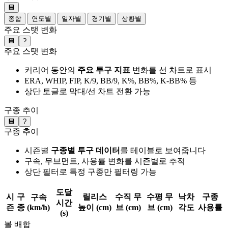
💾
종합
연도별
일자별
경기별
상황별
주요 스탯 변화
💾
?
주요 스탯 변화
커리어 동안의
주요 투구 지표
변화를 선 차트로 표시
ERA, WHIP, FIP, K/9, BB/9, K%, BB%, K-BB% 등
상단 토글로 막대/선 차트 전환 가능
구종 추이
💾
?
구종 추이
시즌별
구종별 투구 데이터
를 테이블로 보여줍니다
구속, 무브먼트, 사용률 변화를 시즌별로 추적
상단 필터로 특정 구종만 필터링 가능
도달
시
구
릴리스
수직 무
수평 무
낙차
구종
구속
시간
즌
종
(km/h)
높이 (cm)
브 (cm)
브 (cm)
각도
사용률
(s)
볼 배합