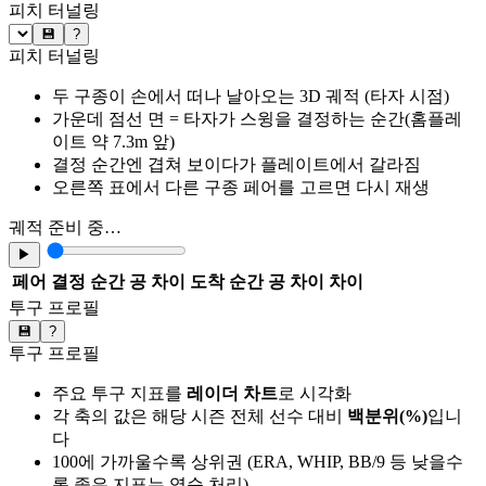
피치 터널링
💾
?
피치 터널링
두 구종이 손에서 떠나 날아오는 3D 궤적 (타자 시점)
가운데 점선 면 = 타자가 스윙을 결정하는 순간(홈플레
이트 약 7.3m 앞)
결정 순간엔 겹쳐 보이다가 플레이트에서 갈라짐
오른쪽 표에서 다른 구종 페어를 고르면 다시 재생
궤적 준비 중…
▶
페어
결정 순간 공 차이
도착 순간 공 차이
차이
투구 프로필
💾
?
투구 프로필
주요 투구 지표를
레이더 차트
로 시각화
각 축의 값은 해당 시즌 전체 선수 대비
백분위(%)
입니
다
100에 가까울수록 상위권 (ERA, WHIP, BB/9 등 낮을수
록 좋은 지표는 역순 처리)