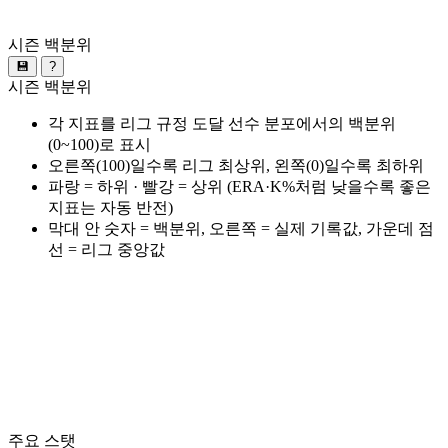
시즌 백분위
💾
?
시즌 백분위
각 지표를 리그 규정 도달 선수 분포에서의 백분위
(0~100)로 표시
오른쪽(100)일수록 리그 최상위, 왼쪽(0)일수록 최하위
파랑 = 하위 · 빨강 = 상위 (ERA·K%처럼 낮을수록 좋은
지표는 자동 반전)
막대 안 숫자 = 백분위, 오른쪽 = 실제 기록값, 가운데 점
선 = 리그 중앙값
주요 스탯