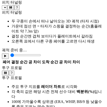
피치 터널링
💾
?
피치 터널링
두 구종이 손에서 떠나 날아오는 3D 궤적 (타자 시점)
가운데 점선 면 = 타자가 스윙을 결정하는 순간(홈플레
이트 약 7.3m 앞)
결정 순간엔 겹쳐 보이다가 플레이트에서 갈라짐
오른쪽 표에서 다른 구종 페어를 고르면 다시 재생
궤적 준비 중…
▶
페어
결정 순간 공 차이
도착 순간 공 차이
차이
투구 프로필
💾
?
투구 프로필
주요 투구 지표를
레이더 차트
로 시각화
각 축의 값은 해당 시즌 전체 선수 대비
백분위(%)
입니
다
100에 가까울수록 상위권 (ERA, WHIP, BB/9 등 낮을수
록 좋은 지표는 역순 처리)