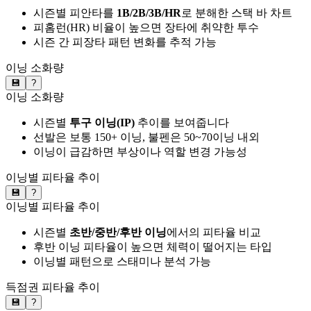
시즌별 피안타를
1B/2B/3B/HR
로 분해한 스택 바 차트
피홈런(HR) 비율이 높으면 장타에 취약한 투수
시즌 간 피장타 패턴 변화를 추적 가능
이닝 소화량
💾
?
이닝 소화량
시즌별
투구 이닝(IP)
추이를 보여줍니다
선발은 보통 150+ 이닝, 불펜은 50~70이닝 내외
이닝이 급감하면 부상이나 역할 변경 가능성
이닝별 피타율 추이
💾
?
이닝별 피타율 추이
시즌별
초반/중반/후반 이닝
에서의 피타율 비교
후반 이닝 피타율이 높으면 체력이 떨어지는 타입
이닝별 패턴으로 스태미나 분석 가능
득점권 피타율 추이
💾
?