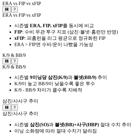
ERA vs FIP vs xFIP
💾
?
ERA vs FIP vs xFIP
시즌별
ERA, FIP, xFIP
를 동시에 비교
FIP
: 수비 무관 투구 지표 (삼진·볼넷·홈런만 반영)
xFIP
: 피홈런을 리그 평균으로 정규화한 FIP
ERA > FIP면 수비/운이 나빴을 가능성
K/9 & BB/9
💾
?
K/9 & BB/9
시즌별
9이닝당 삼진(K/9)
과
볼넷(BB/9)
추이
K/9이 높고 BB/9이 낮을수록 좋은 투수
K/9 - BB/9 차이가 클수록 지배적
삼진/사사구 추이
💾
?
삼진/사사구 추이
시즌별
삼진(SO)
과
볼넷(BB)+사구(HBP)
절대 수치 추이
이닝 소화량에 따라 절대 수치가 달라짐