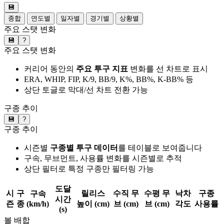
💾
종합
연도별
일자별
경기별
상황별
주요 스탯 변화
💾
?
주요 스탯 변화
커리어 동안의
주요 투구 지표
변화를 선 차트로 표시
ERA, WHIP, FIP, K/9, BB/9, K%, BB%, K-BB% 등
상단 토글로 막대/선 차트 전환 가능
구종 추이
💾
?
구종 추이
시즌별
구종별 투구 데이터
를 테이블로 보여줍니다
구속, 무브먼트, 사용률 변화를 시즌별로 추적
상단 필터로 특정 구종만 필터링 가능
도달
시
구
릴리스
수직 무
수평 무
낙차
구종
구속
시간
즌
종
(km/h)
높이 (cm)
브 (cm)
브 (cm)
각도
사용률
(s)
볼 배합