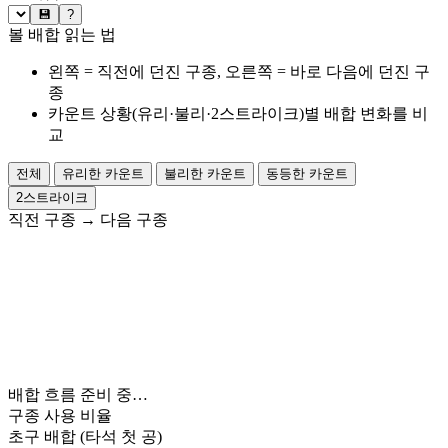
💾
?
볼 배합 읽는 법
왼쪽 = 직전에 던진 구종, 오른쪽 = 바로 다음에 던진 구
종
카운트 상황(유리·불리·2스트라이크)별 배합 변화를 비
교
전체
유리한 카운트
불리한 카운트
동등한 카운트
2스트라이크
직전 구종
→
다음 구종
배합 흐름 준비 중…
구종 사용 비율
초구 배합
(타석 첫 공)