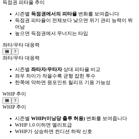
득점권 피타율 추이
시즌별
득점권에서의 피타율
변화를 보여줍니다
득점권 피타율이 전체보다 낮으면 위기 관리 능력이 뛰
어남
높으면 득점권에서 무너지는 타입
좌타/우타 대응력
💾
?
좌타/우타 대응력
시즌별
좌타자/우타자
상대 피타율 비교
좌우 차이가 작을수록 균형 잡힌 투수
한쪽에 약하면 원포인트 릴리프 기용 가능성
WHIP 추이
💾
?
WHIP 추이
시즌별
WHIP(이닝당 출루 허용)
변화를 보여줍니다
WHIP 1.0 이하면 엘리트급
WHIP가 상승하면 컨디션 하락 신호