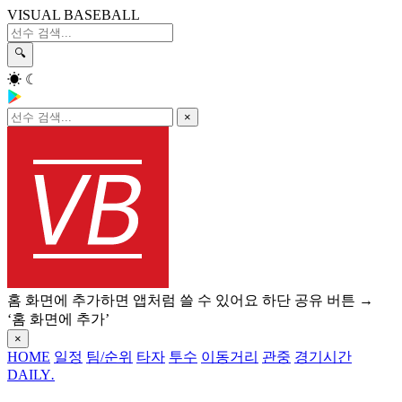
VISUAL BASEBALL
🔍
☀
☾
×
홈 화면에 추가하면 앱처럼 쓸 수 있어요
하단 공유 버튼 →
‘홈 화면에 추가’
×
HOME
일정
팀/순위
타자
투수
이동거리
관중
경기시간
DAILY
.