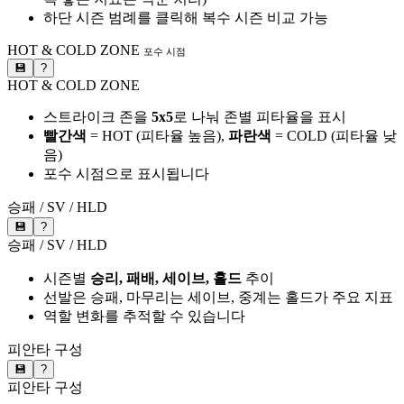
하단 시즌 범례를 클릭해 복수 시즌 비교 가능
HOT & COLD ZONE
포수 시점
💾
?
HOT & COLD ZONE
스트라이크 존을
5x5
로 나눠 존별 피타율을 표시
빨간색
= HOT (피타율 높음),
파란색
= COLD (피타율 낮
음)
포수 시점으로 표시됩니다
승패 / SV / HLD
💾
?
승패 / SV / HLD
시즌별
승리, 패배, 세이브, 홀드
추이
선발은 승패, 마무리는 세이브, 중계는 홀드가 주요 지표
역할 변화를 추적할 수 있습니다
피안타 구성
💾
?
피안타 구성