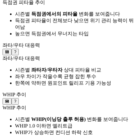
득점권 피타율 추이
시즌별
득점권에서의 피타율
변화를 보여줍니다
득점권 피타율이 전체보다 낮으면 위기 관리 능력이 뛰
어남
높으면 득점권에서 무너지는 타입
좌타/우타 대응력
💾
?
좌타/우타 대응력
시즌별
좌타자/우타자
상대 피타율 비교
좌우 차이가 작을수록 균형 잡힌 투수
한쪽에 약하면 원포인트 릴리프 기용 가능성
WHIP 추이
💾
?
WHIP 추이
시즌별
WHIP(이닝당 출루 허용)
변화를 보여줍니다
WHIP 1.0 이하면 엘리트급
WHIP가 상승하면 컨디션 하락 신호