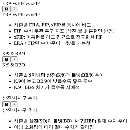
ERA vs FIP vs xFIP
💾
?
ERA vs FIP vs xFIP
시즌별
ERA, FIP, xFIP
를 동시에 비교
FIP
: 수비 무관 투구 지표 (삼진·볼넷·홈런만 반영)
xFIP
: 피홈런을 리그 평균으로 정규화한 FIP
ERA > FIP면 수비/운이 나빴을 가능성
K/9 & BB/9
💾
?
K/9 & BB/9
시즌별
9이닝당 삼진(K/9)
과
볼넷(BB/9)
추이
K/9이 높고 BB/9이 낮을수록 좋은 투수
K/9 - BB/9 차이가 클수록 지배적
삼진/사사구 추이
💾
?
삼진/사사구 추이
시즌별
삼진(SO)
과
볼넷(BB)+사구(HBP)
절대 수치 추이
이닝 소화량에 따라 절대 수치가 달라짐