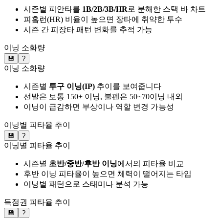
시즌별 피안타를
1B/2B/3B/HR
로 분해한 스택 바 차트
피홈런(HR) 비율이 높으면 장타에 취약한 투수
시즌 간 피장타 패턴 변화를 추적 가능
이닝 소화량
💾
?
이닝 소화량
시즌별
투구 이닝(IP)
추이를 보여줍니다
선발은 보통 150+ 이닝, 불펜은 50~70이닝 내외
이닝이 급감하면 부상이나 역할 변경 가능성
이닝별 피타율 추이
💾
?
이닝별 피타율 추이
시즌별
초반/중반/후반 이닝
에서의 피타율 비교
후반 이닝 피타율이 높으면 체력이 떨어지는 타입
이닝별 패턴으로 스태미나 분석 가능
득점권 피타율 추이
💾
?