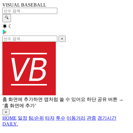
VISUAL BASEBALL
🔍
☀
☾
×
홈 화면에 추가하면 앱처럼 쓸 수 있어요
하단 공유 버튼 →
‘홈 화면에 추가’
×
HOME
일정
팀/순위
타자
투수
이동거리
관중
경기시간
DAILY
.