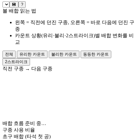
💾
?
볼 배합 읽는 법
왼쪽 = 직전에 던진 구종, 오른쪽 = 바로 다음에 던진 구
종
카운트 상황(유리·불리·2스트라이크)별 배합 변화를 비
교
전체
유리한 카운트
불리한 카운트
동등한 카운트
2스트라이크
직전 구종
→
다음 구종
배합 흐름 준비 중…
구종 사용 비율
초구 배합
(타석 첫 공)