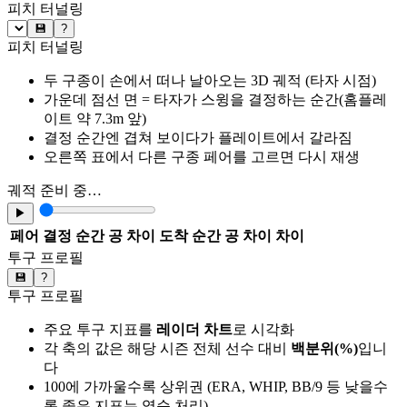
피치 터널링
💾
?
피치 터널링
두 구종이 손에서 떠나 날아오는 3D 궤적 (타자 시점)
가운데 점선 면 = 타자가 스윙을 결정하는 순간(홈플레
이트 약 7.3m 앞)
결정 순간엔 겹쳐 보이다가 플레이트에서 갈라짐
오른쪽 표에서 다른 구종 페어를 고르면 다시 재생
궤적 준비 중…
▶
페어
결정 순간 공 차이
도착 순간 공 차이
차이
투구 프로필
💾
?
투구 프로필
주요 투구 지표를
레이더 차트
로 시각화
각 축의 값은 해당 시즌 전체 선수 대비
백분위(%)
입니
다
100에 가까울수록 상위권 (ERA, WHIP, BB/9 등 낮을수
록 좋은 지표는 역순 처리)