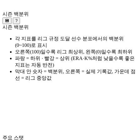
시즌 백분위
💾
?
시즌 백분위
각 지표를 리그 규정 도달 선수 분포에서의 백분위
(0~100)로 표시
오른쪽(100)일수록 리그 최상위, 왼쪽(0)일수록 최하위
파랑 = 하위 · 빨강 = 상위 (ERA·K%처럼 낮을수록 좋은
지표는 자동 반전)
막대 안 숫자 = 백분위, 오른쪽 = 실제 기록값, 가운데 점
선 = 리그 중앙값
주요 스탯