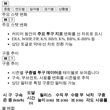
💾
종합
연도별
일자별
경기별
상황별
주요 스탯 변화
💾
?
주요 스탯 변화
커리어 동안의
주요 투구 지표
변화를 선 차트로 표시
ERA, WHIP, FIP, K/9, BB/9, K%, BB%, K-BB% 등
상단 토글로 막대/선 차트 전환 가능
구종 추이
💾
?
구종 추이
시즌별
구종별 투구 데이터
를 테이블로 보여줍니다
구속, 무브먼트, 사용률 변화를 시즌별로 추적
상단 필터로 특정 구종만 필터링 가능
도달
시
구
릴리스
수직 무
수평 무
낙차
구종
구속
시간
즌
종
(km/h)
높이 (cm)
브 (cm)
브 (cm)
각도
사용률
(s)
볼 배합