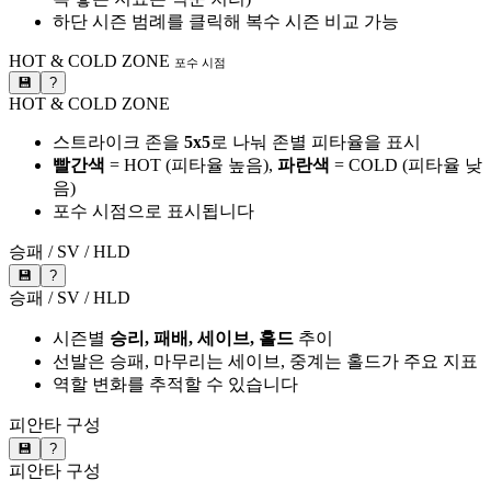
하단 시즌 범례를 클릭해 복수 시즌 비교 가능
HOT & COLD ZONE
포수 시점
💾
?
HOT & COLD ZONE
스트라이크 존을
5x5
로 나눠 존별 피타율을 표시
빨간색
= HOT (피타율 높음),
파란색
= COLD (피타율 낮
음)
포수 시점으로 표시됩니다
승패 / SV / HLD
💾
?
승패 / SV / HLD
시즌별
승리, 패배, 세이브, 홀드
추이
선발은 승패, 마무리는 세이브, 중계는 홀드가 주요 지표
역할 변화를 추적할 수 있습니다
피안타 구성
💾
?
피안타 구성