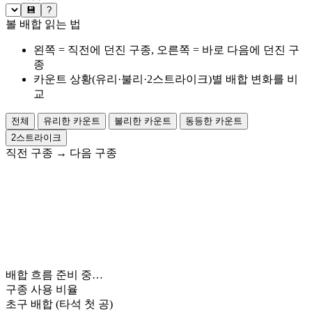
💾
?
볼 배합 읽는 법
왼쪽 = 직전에 던진 구종, 오른쪽 = 바로 다음에 던진 구
종
카운트 상황(유리·불리·2스트라이크)별 배합 변화를 비
교
전체
유리한 카운트
불리한 카운트
동등한 카운트
2스트라이크
직전 구종
→
다음 구종
배합 흐름 준비 중…
구종 사용 비율
초구 배합
(타석 첫 공)