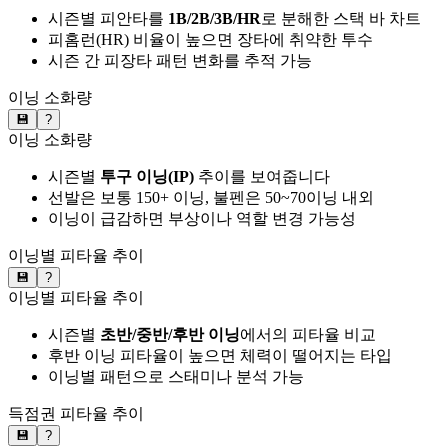
시즌별 피안타를
1B/2B/3B/HR
로 분해한 스택 바 차트
피홈런(HR) 비율이 높으면 장타에 취약한 투수
시즌 간 피장타 패턴 변화를 추적 가능
이닝 소화량
💾
?
이닝 소화량
시즌별
투구 이닝(IP)
추이를 보여줍니다
선발은 보통 150+ 이닝, 불펜은 50~70이닝 내외
이닝이 급감하면 부상이나 역할 변경 가능성
이닝별 피타율 추이
💾
?
이닝별 피타율 추이
시즌별
초반/중반/후반 이닝
에서의 피타율 비교
후반 이닝 피타율이 높으면 체력이 떨어지는 타입
이닝별 패턴으로 스태미나 분석 가능
득점권 피타율 추이
💾
?