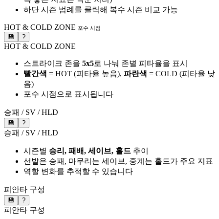
하단 시즌 범례를 클릭해 복수 시즌 비교 가능
HOT & COLD ZONE
포수 시점
💾
?
HOT & COLD ZONE
스트라이크 존을
5x5
로 나눠 존별 피타율을 표시
빨간색
= HOT (피타율 높음),
파란색
= COLD (피타율 낮
음)
포수 시점으로 표시됩니다
승패 / SV / HLD
💾
?
승패 / SV / HLD
시즌별
승리, 패배, 세이브, 홀드
추이
선발은 승패, 마무리는 세이브, 중계는 홀드가 주요 지표
역할 변화를 추적할 수 있습니다
피안타 구성
💾
?
피안타 구성