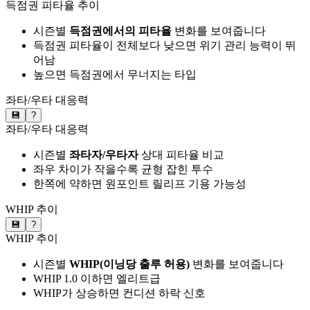
득점권 피타율 추이
시즌별
득점권에서의 피타율
변화를 보여줍니다
득점권 피타율이 전체보다 낮으면 위기 관리 능력이 뛰
어남
높으면 득점권에서 무너지는 타입
좌타/우타 대응력
💾
?
좌타/우타 대응력
시즌별
좌타자/우타자
상대 피타율 비교
좌우 차이가 작을수록 균형 잡힌 투수
한쪽에 약하면 원포인트 릴리프 기용 가능성
WHIP 추이
💾
?
WHIP 추이
시즌별
WHIP(이닝당 출루 허용)
변화를 보여줍니다
WHIP 1.0 이하면 엘리트급
WHIP가 상승하면 컨디션 하락 신호