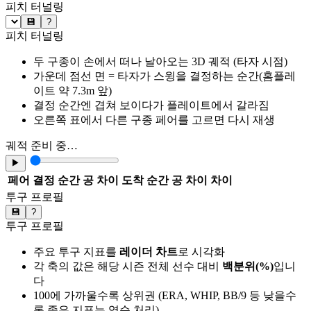
피치 터널링
💾
?
피치 터널링
두 구종이 손에서 떠나 날아오는 3D 궤적 (타자 시점)
가운데 점선 면 = 타자가 스윙을 결정하는 순간(홈플레
이트 약 7.3m 앞)
결정 순간엔 겹쳐 보이다가 플레이트에서 갈라짐
오른쪽 표에서 다른 구종 페어를 고르면 다시 재생
궤적 준비 중…
▶
페어
결정 순간 공 차이
도착 순간 공 차이
차이
투구 프로필
💾
?
투구 프로필
주요 투구 지표를
레이더 차트
로 시각화
각 축의 값은 해당 시즌 전체 선수 대비
백분위(%)
입니
다
100에 가까울수록 상위권 (ERA, WHIP, BB/9 등 낮을수
록 좋은 지표는 역순 처리)