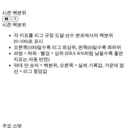
시즌 백분위
💾
?
시즌 백분위
각 지표를 리그 규정 도달 선수 분포에서의 백분위
(0~100)로 표시
오른쪽(100)일수록 리그 최상위, 왼쪽(0)일수록 최하위
파랑 = 하위 · 빨강 = 상위 (ERA·K%처럼 낮을수록 좋은
지표는 자동 반전)
막대 안 숫자 = 백분위, 오른쪽 = 실제 기록값, 가운데 점
선 = 리그 중앙값
주요 스탯