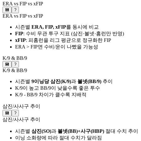
ERA vs FIP vs xFIP
💾
?
ERA vs FIP vs xFIP
시즌별
ERA, FIP, xFIP
를 동시에 비교
FIP
: 수비 무관 투구 지표 (삼진·볼넷·홈런만 반영)
xFIP
: 피홈런을 리그 평균으로 정규화한 FIP
ERA > FIP면 수비/운이 나빴을 가능성
K/9 & BB/9
💾
?
K/9 & BB/9
시즌별
9이닝당 삼진(K/9)
과
볼넷(BB/9)
추이
K/9이 높고 BB/9이 낮을수록 좋은 투수
K/9 - BB/9 차이가 클수록 지배적
삼진/사사구 추이
💾
?
삼진/사사구 추이
시즌별
삼진(SO)
과
볼넷(BB)+사구(HBP)
절대 수치 추이
이닝 소화량에 따라 절대 수치가 달라짐