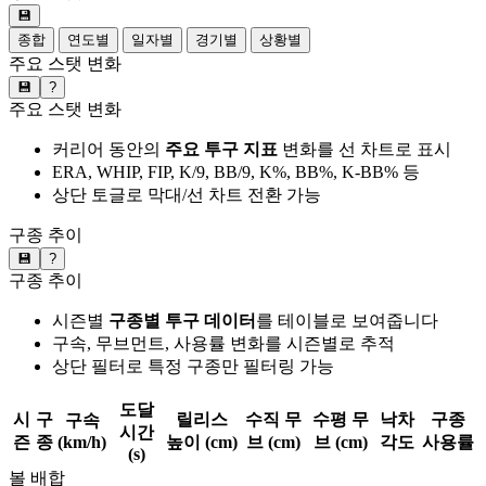
💾
종합
연도별
일자별
경기별
상황별
주요 스탯 변화
💾
?
주요 스탯 변화
커리어 동안의
주요 투구 지표
변화를 선 차트로 표시
ERA, WHIP, FIP, K/9, BB/9, K%, BB%, K-BB% 등
상단 토글로 막대/선 차트 전환 가능
구종 추이
💾
?
구종 추이
시즌별
구종별 투구 데이터
를 테이블로 보여줍니다
구속, 무브먼트, 사용률 변화를 시즌별로 추적
상단 필터로 특정 구종만 필터링 가능
도달
시
구
릴리스
수직 무
수평 무
낙차
구종
구속
시간
즌
종
(km/h)
높이 (cm)
브 (cm)
브 (cm)
각도
사용률
(s)
볼 배합