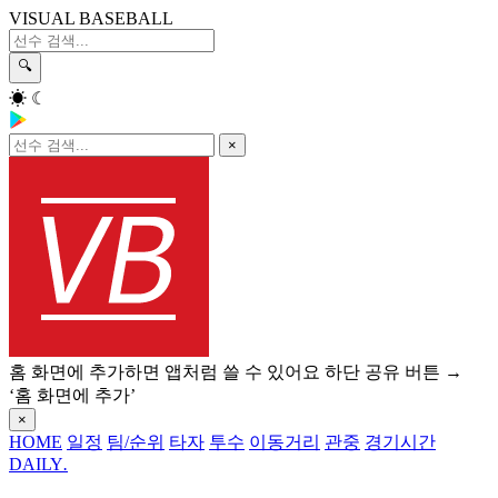
VISUAL BASEBALL
🔍
☀
☾
×
홈 화면에 추가하면 앱처럼 쓸 수 있어요
하단 공유 버튼 →
‘홈 화면에 추가’
×
HOME
일정
팀/순위
타자
투수
이동거리
관중
경기시간
DAILY
.