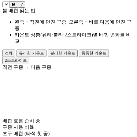
💾
?
볼 배합 읽는 법
왼쪽 = 직전에 던진 구종, 오른쪽 = 바로 다음에 던진 구
종
카운트 상황(유리·불리·2스트라이크)별 배합 변화를 비
교
전체
유리한 카운트
불리한 카운트
동등한 카운트
2스트라이크
직전 구종
→
다음 구종
배합 흐름 준비 중…
구종 사용 비율
초구 배합
(타석 첫 공)