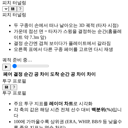
피치 터널링
💾
?
피치 터널링
두 구종이 손에서 떠나 날아오는 3D 궤적 (타자 시점)
가운데 점선 면 = 타자가 스윙을 결정하는 순간(홈플레
이트 약 7.3m 앞)
결정 순간엔 겹쳐 보이다가 플레이트에서 갈라짐
오른쪽 표에서 다른 구종 페어를 고르면 다시 재생
궤적 준비 중…
▶
페어
결정 순간 공 차이
도착 순간 공 차이
차이
투구 프로필
💾
?
투구 프로필
주요 투구 지표를
레이더 차트
로 시각화
각 축의 값은 해당 시즌 전체 선수 대비
백분위(%)
입니
다
100에 가까울수록 상위권 (ERA, WHIP, BB/9 등 낮을수
록 좋은 지표는 역순 처리)