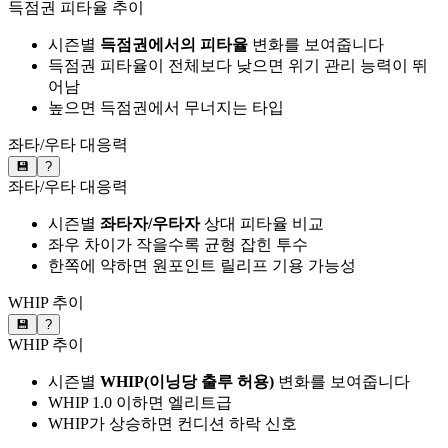
득점권 피타율 추이
시즌별
득점권에서의 피타율
변화를 보여줍니다
득점권 피타율이 전체보다 낮으면 위기 관리 능력이 뛰
어남
높으면 득점권에서 무너지는 타입
좌타/우타 대응력
💾
?
좌타/우타 대응력
시즌별
좌타자/우타자
상대 피타율 비교
좌우 차이가 작을수록 균형 잡힌 투수
한쪽에 약하면 원포인트 릴리프 기용 가능성
WHIP 추이
💾
?
WHIP 추이
시즌별
WHIP(이닝당 출루 허용)
변화를 보여줍니다
WHIP 1.0 이하면 엘리트급
WHIP가 상승하면 컨디션 하락 신호