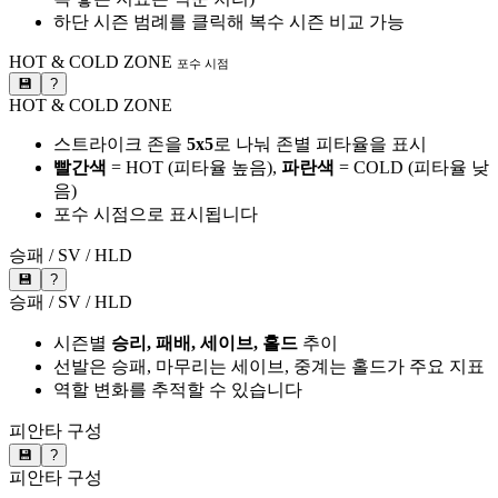
하단 시즌 범례를 클릭해 복수 시즌 비교 가능
HOT & COLD ZONE
포수 시점
💾
?
HOT & COLD ZONE
스트라이크 존을
5x5
로 나눠 존별 피타율을 표시
빨간색
= HOT (피타율 높음),
파란색
= COLD (피타율 낮
음)
포수 시점으로 표시됩니다
승패 / SV / HLD
💾
?
승패 / SV / HLD
시즌별
승리, 패배, 세이브, 홀드
추이
선발은 승패, 마무리는 세이브, 중계는 홀드가 주요 지표
역할 변화를 추적할 수 있습니다
피안타 구성
💾
?
피안타 구성