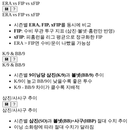
ERA vs FIP vs xFIP
💾
?
ERA vs FIP vs xFIP
시즌별
ERA, FIP, xFIP
를 동시에 비교
FIP
: 수비 무관 투구 지표 (삼진·볼넷·홈런만 반영)
xFIP
: 피홈런을 리그 평균으로 정규화한 FIP
ERA > FIP면 수비/운이 나빴을 가능성
K/9 & BB/9
💾
?
K/9 & BB/9
시즌별
9이닝당 삼진(K/9)
과
볼넷(BB/9)
추이
K/9이 높고 BB/9이 낮을수록 좋은 투수
K/9 - BB/9 차이가 클수록 지배적
삼진/사사구 추이
💾
?
삼진/사사구 추이
시즌별
삼진(SO)
과
볼넷(BB)+사구(HBP)
절대 수치 추이
이닝 소화량에 따라 절대 수치가 달라짐