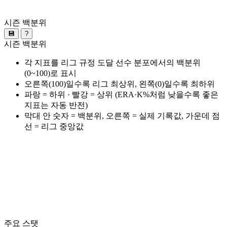
시즌 백분위
💾
?
시즌 백분위
각 지표를 리그 규정 도달 선수 분포에서의 백분위
(0~100)로 표시
오른쪽(100)일수록 리그 최상위, 왼쪽(0)일수록 최하위
파랑 = 하위 · 빨강 = 상위 (ERA·K%처럼 낮을수록 좋은
지표는 자동 반전)
막대 안 숫자 = 백분위, 오른쪽 = 실제 기록값, 가운데 점
선 = 리그 중앙값
주요 스탯