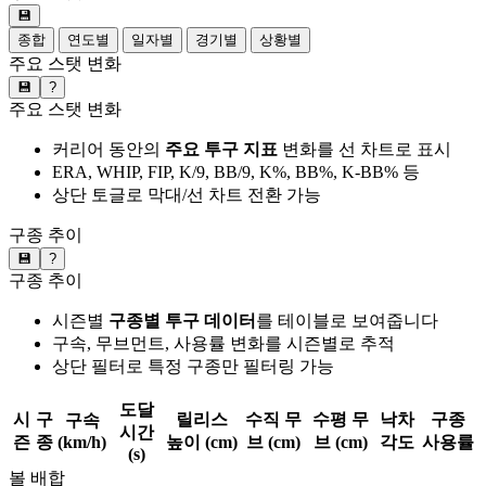
💾
종합
연도별
일자별
경기별
상황별
주요 스탯 변화
💾
?
주요 스탯 변화
커리어 동안의
주요 투구 지표
변화를 선 차트로 표시
ERA, WHIP, FIP, K/9, BB/9, K%, BB%, K-BB% 등
상단 토글로 막대/선 차트 전환 가능
구종 추이
💾
?
구종 추이
시즌별
구종별 투구 데이터
를 테이블로 보여줍니다
구속, 무브먼트, 사용률 변화를 시즌별로 추적
상단 필터로 특정 구종만 필터링 가능
도달
시
구
릴리스
수직 무
수평 무
낙차
구종
구속
시간
즌
종
(km/h)
높이 (cm)
브 (cm)
브 (cm)
각도
사용률
(s)
볼 배합