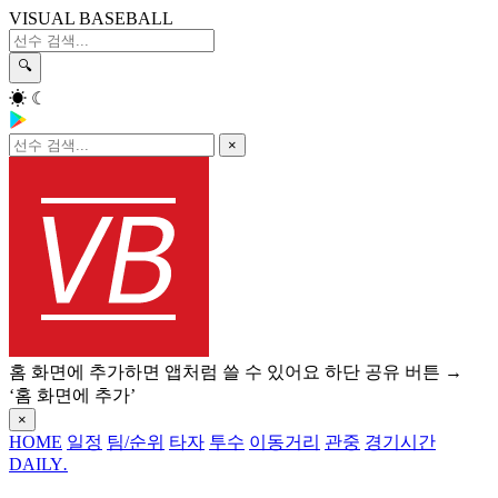
VISUAL BASEBALL
🔍
☀
☾
×
홈 화면에 추가하면 앱처럼 쓸 수 있어요
하단 공유 버튼 →
‘홈 화면에 추가’
×
HOME
일정
팀/순위
타자
투수
이동거리
관중
경기시간
DAILY
.