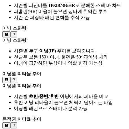
시즌별 피안타를
1B/2B/3B/HR
로 분해한 스택 바 차트
피홈런(HR) 비율이 높으면 장타에 취약한 투수
시즌 간 피장타 패턴 변화를 추적 가능
이닝 소화량
💾
?
이닝 소화량
시즌별
투구 이닝(IP)
추이를 보여줍니다
선발은 보통 150+ 이닝, 불펜은 50~70이닝 내외
이닝이 급감하면 부상이나 역할 변경 가능성
이닝별 피타율 추이
💾
?
이닝별 피타율 추이
시즌별
초반/중반/후반 이닝
에서의 피타율 비교
후반 이닝 피타율이 높으면 체력이 떨어지는 타입
이닝별 패턴으로 스태미나 분석 가능
득점권 피타율 추이
💾
?