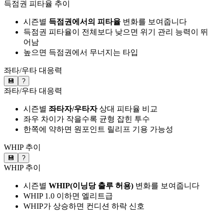
득점권 피타율 추이
시즌별
득점권에서의 피타율
변화를 보여줍니다
득점권 피타율이 전체보다 낮으면 위기 관리 능력이 뛰
어남
높으면 득점권에서 무너지는 타입
좌타/우타 대응력
💾
?
좌타/우타 대응력
시즌별
좌타자/우타자
상대 피타율 비교
좌우 차이가 작을수록 균형 잡힌 투수
한쪽에 약하면 원포인트 릴리프 기용 가능성
WHIP 추이
💾
?
WHIP 추이
시즌별
WHIP(이닝당 출루 허용)
변화를 보여줍니다
WHIP 1.0 이하면 엘리트급
WHIP가 상승하면 컨디션 하락 신호