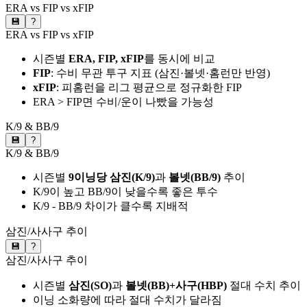
ERA vs FIP vs xFIP
💾
?
ERA vs FIP vs xFIP
시즌별
ERA, FIP, xFIP
를 동시에 비교
FIP
: 수비 무관 투구 지표 (삼진·볼넷·홈런만 반영)
xFIP
: 피홈런을 리그 평균으로 정규화한 FIP
ERA > FIP면 수비/운이 나빴을 가능성
K/9 & BB/9
💾
?
K/9 & BB/9
시즌별
9이닝당 삼진(K/9)
과
볼넷(BB/9)
추이
K/9이 높고 BB/9이 낮을수록 좋은 투수
K/9 - BB/9 차이가 클수록 지배적
삼진/사사구 추이
💾
?
삼진/사사구 추이
시즌별
삼진(SO)
과
볼넷(BB)+사구(HBP)
절대 수치 추이
이닝 소화량에 따라 절대 수치가 달라짐