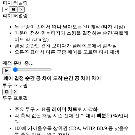
피치 터널링
💾
?
피치 터널링
두 구종이 손에서 떠나 날아오는 3D 궤적 (타자 시점)
가운데 점선 면 = 타자가 스윙을 결정하는 순간(홈플레
이트 약 7.3m 앞)
결정 순간엔 겹쳐 보이다가 플레이트에서 갈라짐
오른쪽 표에서 다른 구종 페어를 고르면 다시 재생
궤적 준비 중…
▶
페어
결정 순간 공 차이
도착 순간 공 차이
차이
투구 프로필
💾
?
투구 프로필
주요 투구 지표를
레이더 차트
로 시각화
각 축의 값은 해당 시즌 전체 선수 대비
백분위(%)
입니
다
100에 가까울수록 상위권 (ERA, WHIP, BB/9 등 낮을수
록 좋은 지표는 역순 처리)