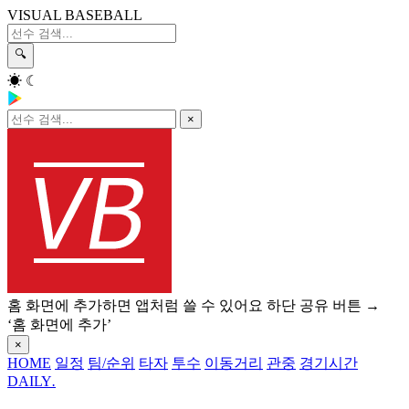
VISUAL BASEBALL
🔍
☀
☾
×
홈 화면에 추가하면 앱처럼 쓸 수 있어요
하단 공유 버튼 →
‘홈 화면에 추가’
×
HOME
일정
팀/순위
타자
투수
이동거리
관중
경기시간
DAILY
.