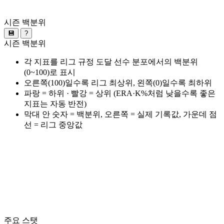
시즌 백분위
💾
?
시즌 백분위
각 지표를 리그 규정 도달 선수 분포에서의 백분위
(0~100)로 표시
오른쪽(100)일수록 리그 최상위, 왼쪽(0)일수록 최하위
파랑 = 하위 · 빨강 = 상위 (ERA·K%처럼 낮을수록 좋은
지표는 자동 반전)
막대 안 숫자 = 백분위, 오른쪽 = 실제 기록값, 가운데 점
선 = 리그 중앙값
주요 스탯