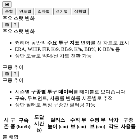
💾
종합
연도별
일자별
경기별
상황별
주요 스탯 변화
💾
?
주요 스탯 변화
커리어 동안의
주요 투구 지표
변화를 선 차트로 표시
ERA, WHIP, FIP, K/9, BB/9, K%, BB%, K-BB% 등
상단 토글로 막대/선 차트 전환 가능
구종 추이
💾
?
구종 추이
시즌별
구종별 투구 데이터
를 테이블로 보여줍니다
구속, 무브먼트, 사용률 변화를 시즌별로 추적
상단 필터로 특정 구종만 필터링 가능
도달
시
구
릴리스
수직 무
수평 무
낙차
구종
구속
시간
즌
종
(km/h)
높이 (cm)
브 (cm)
브 (cm)
각도
사용률
(s)
볼 배합