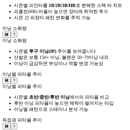
시즌별 피안타를
1B/2B/3B/HR
로 분해한 스택 바 차트
피홈런(HR) 비율이 높으면 장타에 취약한 투수
시즌 간 피장타 패턴 변화를 추적 가능
이닝 소화량
💾
?
이닝 소화량
시즌별
투구 이닝(IP)
추이를 보여줍니다
선발은 보통 150+ 이닝, 불펜은 50~70이닝 내외
이닝이 급감하면 부상이나 역할 변경 가능성
이닝별 피타율 추이
💾
?
이닝별 피타율 추이
시즌별
초반/중반/후반 이닝
에서의 피타율 비교
후반 이닝 피타율이 높으면 체력이 떨어지는 타입
이닝별 패턴으로 스태미나 분석 가능
득점권 피타율 추이
💾
?