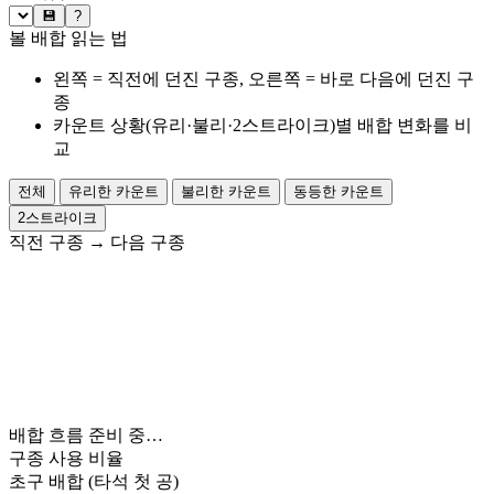
💾
?
볼 배합 읽는 법
왼쪽 = 직전에 던진 구종, 오른쪽 = 바로 다음에 던진 구
종
카운트 상황(유리·불리·2스트라이크)별 배합 변화를 비
교
전체
유리한 카운트
불리한 카운트
동등한 카운트
2스트라이크
직전 구종
→
다음 구종
배합 흐름 준비 중…
구종 사용 비율
초구 배합
(타석 첫 공)