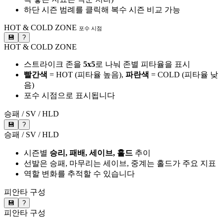
하단 시즌 범례를 클릭해 복수 시즌 비교 가능
HOT & COLD ZONE
포수 시점
💾
?
HOT & COLD ZONE
스트라이크 존을
5x5
로 나눠 존별 피타율을 표시
빨간색
= HOT (피타율 높음),
파란색
= COLD (피타율 낮
음)
포수 시점으로 표시됩니다
승패 / SV / HLD
💾
?
승패 / SV / HLD
시즌별
승리, 패배, 세이브, 홀드
추이
선발은 승패, 마무리는 세이브, 중계는 홀드가 주요 지표
역할 변화를 추적할 수 있습니다
피안타 구성
💾
?
피안타 구성