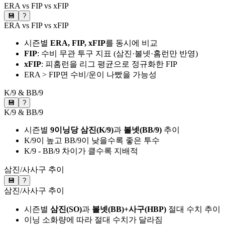
ERA vs FIP vs xFIP
💾
?
ERA vs FIP vs xFIP
시즌별
ERA, FIP, xFIP
를 동시에 비교
FIP
: 수비 무관 투구 지표 (삼진·볼넷·홈런만 반영)
xFIP
: 피홈런을 리그 평균으로 정규화한 FIP
ERA > FIP면 수비/운이 나빴을 가능성
K/9 & BB/9
💾
?
K/9 & BB/9
시즌별
9이닝당 삼진(K/9)
과
볼넷(BB/9)
추이
K/9이 높고 BB/9이 낮을수록 좋은 투수
K/9 - BB/9 차이가 클수록 지배적
삼진/사사구 추이
💾
?
삼진/사사구 추이
시즌별
삼진(SO)
과
볼넷(BB)+사구(HBP)
절대 수치 추이
이닝 소화량에 따라 절대 수치가 달라짐