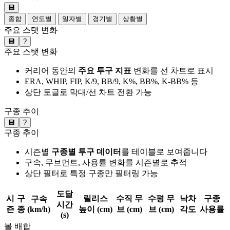
💾
종합
연도별
일자별
경기별
상황별
주요 스탯 변화
💾
?
주요 스탯 변화
커리어 동안의
주요 투구 지표
변화를 선 차트로 표시
ERA, WHIP, FIP, K/9, BB/9, K%, BB%, K-BB% 등
상단 토글로 막대/선 차트 전환 가능
구종 추이
💾
?
구종 추이
시즌별
구종별 투구 데이터
를 테이블로 보여줍니다
구속, 무브먼트, 사용률 변화를 시즌별로 추적
상단 필터로 특정 구종만 필터링 가능
도달
시
구
릴리스
수직 무
수평 무
낙차
구종
구속
시간
즌
종
(km/h)
높이 (cm)
브 (cm)
브 (cm)
각도
사용률
(s)
볼 배합