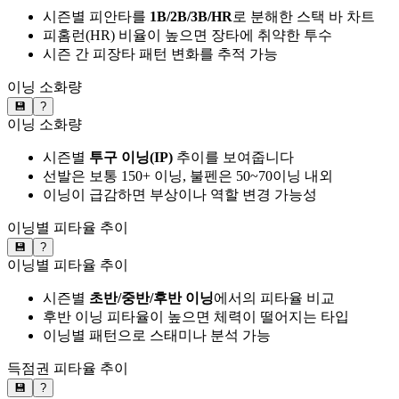
시즌별 피안타를
1B/2B/3B/HR
로 분해한 스택 바 차트
피홈런(HR) 비율이 높으면 장타에 취약한 투수
시즌 간 피장타 패턴 변화를 추적 가능
이닝 소화량
💾
?
이닝 소화량
시즌별
투구 이닝(IP)
추이를 보여줍니다
선발은 보통 150+ 이닝, 불펜은 50~70이닝 내외
이닝이 급감하면 부상이나 역할 변경 가능성
이닝별 피타율 추이
💾
?
이닝별 피타율 추이
시즌별
초반/중반/후반 이닝
에서의 피타율 비교
후반 이닝 피타율이 높으면 체력이 떨어지는 타입
이닝별 패턴으로 스태미나 분석 가능
득점권 피타율 추이
💾
?