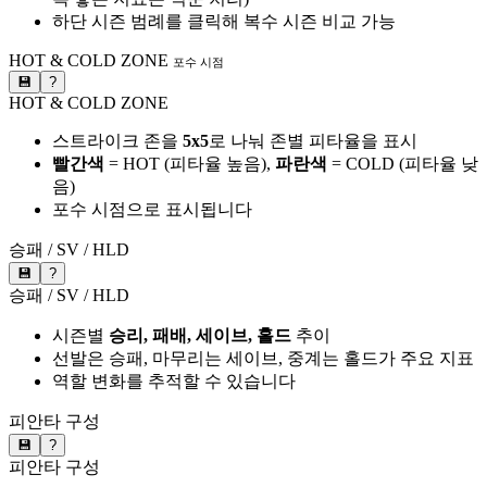
하단 시즌 범례를 클릭해 복수 시즌 비교 가능
HOT & COLD ZONE
포수 시점
💾
?
HOT & COLD ZONE
스트라이크 존을
5x5
로 나눠 존별 피타율을 표시
빨간색
= HOT (피타율 높음),
파란색
= COLD (피타율 낮
음)
포수 시점으로 표시됩니다
승패 / SV / HLD
💾
?
승패 / SV / HLD
시즌별
승리, 패배, 세이브, 홀드
추이
선발은 승패, 마무리는 세이브, 중계는 홀드가 주요 지표
역할 변화를 추적할 수 있습니다
피안타 구성
💾
?
피안타 구성