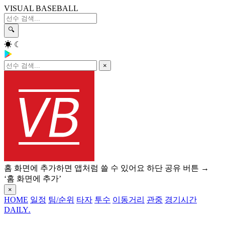
VISUAL BASEBALL
🔍
☀
☾
×
홈 화면에 추가하면 앱처럼 쓸 수 있어요
하단 공유 버튼 →
‘홈 화면에 추가’
×
HOME
일정
팀/순위
타자
투수
이동거리
관중
경기시간
DAILY
.