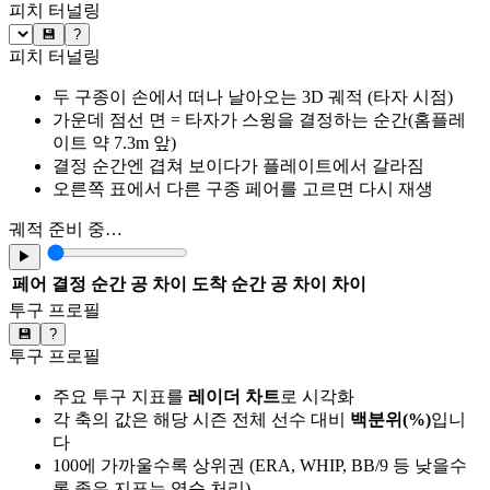
피치 터널링
💾
?
피치 터널링
두 구종이 손에서 떠나 날아오는 3D 궤적 (타자 시점)
가운데 점선 면 = 타자가 스윙을 결정하는 순간(홈플레
이트 약 7.3m 앞)
결정 순간엔 겹쳐 보이다가 플레이트에서 갈라짐
오른쪽 표에서 다른 구종 페어를 고르면 다시 재생
궤적 준비 중…
▶
페어
결정 순간 공 차이
도착 순간 공 차이
차이
투구 프로필
💾
?
투구 프로필
주요 투구 지표를
레이더 차트
로 시각화
각 축의 값은 해당 시즌 전체 선수 대비
백분위(%)
입니
다
100에 가까울수록 상위권 (ERA, WHIP, BB/9 등 낮을수
록 좋은 지표는 역순 처리)