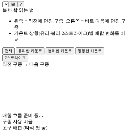
💾
?
볼 배합 읽는 법
왼쪽 = 직전에 던진 구종, 오른쪽 = 바로 다음에 던진 구
종
카운트 상황(유리·불리·2스트라이크)별 배합 변화를 비
교
전체
유리한 카운트
불리한 카운트
동등한 카운트
2스트라이크
직전 구종
→
다음 구종
배합 흐름 준비 중…
구종 사용 비율
초구 배합
(타석 첫 공)