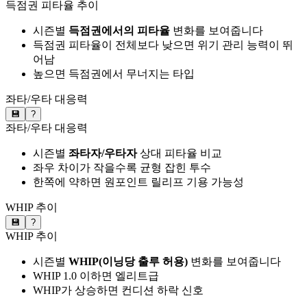
득점권 피타율 추이
시즌별
득점권에서의 피타율
변화를 보여줍니다
득점권 피타율이 전체보다 낮으면 위기 관리 능력이 뛰
어남
높으면 득점권에서 무너지는 타입
좌타/우타 대응력
💾
?
좌타/우타 대응력
시즌별
좌타자/우타자
상대 피타율 비교
좌우 차이가 작을수록 균형 잡힌 투수
한쪽에 약하면 원포인트 릴리프 기용 가능성
WHIP 추이
💾
?
WHIP 추이
시즌별
WHIP(이닝당 출루 허용)
변화를 보여줍니다
WHIP 1.0 이하면 엘리트급
WHIP가 상승하면 컨디션 하락 신호