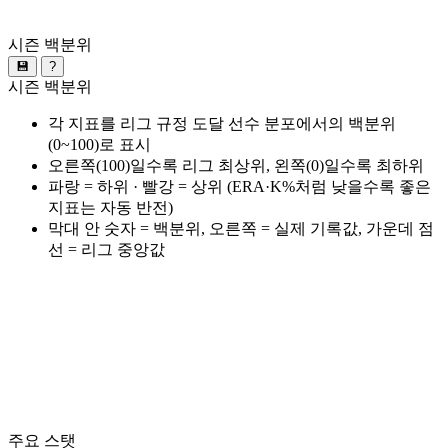
시즌 백분위
💾
?
시즌 백분위
각 지표를 리그 규정 도달 선수 분포에서의 백분위
(0~100)로 표시
오른쪽(100)일수록 리그 최상위, 왼쪽(0)일수록 최하위
파랑 = 하위 · 빨강 = 상위 (ERA·K%처럼 낮을수록 좋은
지표는 자동 반전)
막대 안 숫자 = 백분위, 오른쪽 = 실제 기록값, 가운데 점
선 = 리그 중앙값
주요 스탯