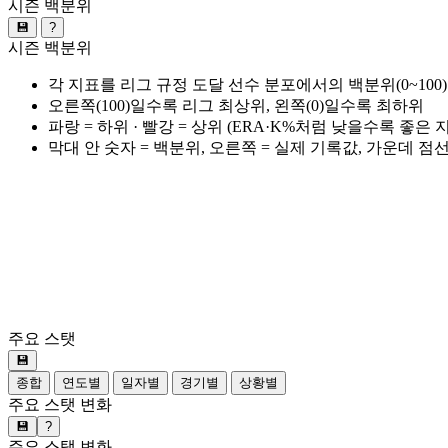
시즌 백분위
💾
?
시즌 백분위
각 지표를 리그 규정 도달 선수 분포에서의 백분위(0~100
오른쪽(100)일수록 리그 최상위, 왼쪽(0)일수록 최하위
파랑 = 하위 · 빨강 = 상위 (ERA·K%처럼 낮을수록 좋은
막대 안 숫자 = 백분위, 오른쪽 = 실제 기록값, 가운데 점
주요 스탯
💾
종합
연도별
일자별
경기별
상황별
주요 스탯 변화
💾
?
주요 스탯 변화