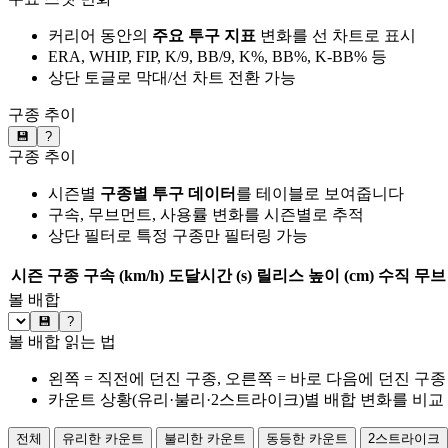
커리어 동안의
주요 투구 지표
변화를 선 차트로 표시
ERA, WHIP, FIP, K/9, BB/9, K%, BB%, K-BB% 등
상단 토글로 막대/선 차트 전환 가능
구종 추이
💾
?
구종 추이
시즌별
구종별 투구 데이터
를 테이블로 보여줍니다
구속, 무브먼트, 사용률 변화를 시즌별로 추적
상단 필터로 특정 구종만 필터링 가능
시즌
구종
구속 (km/h)
도달시간 (s)
릴리스 높이 (cm)
수직 무브 
볼 배합
💾
?
볼 배합 읽는 법
왼쪽 = 직전에 던진 구종, 오른쪽 = 바로 다음에 던진 구종
카운트 상황(유리·불리·2스트라이크)별 배합 변화를 비교
전체
유리한 카운트
불리한 카운트
동등한 카운트
2스트라이크