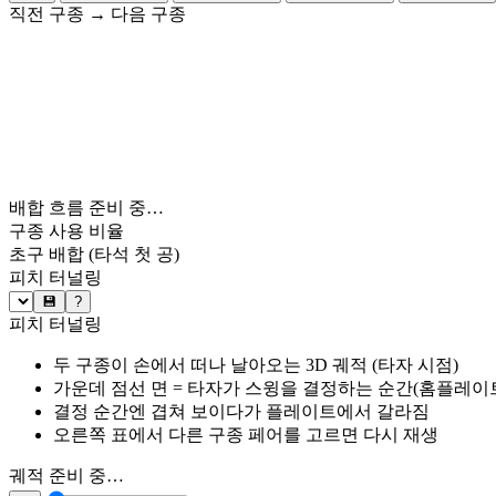
직전 구종
→
다음 구종
배합 흐름 준비 중…
구종 사용 비율
초구 배합
(타석 첫 공)
피치 터널링
💾
?
피치 터널링
두 구종이 손에서 떠나 날아오는 3D 궤적 (타자 시점)
가운데 점선 면 = 타자가 스윙을 결정하는 순간(홈플레이트 약
결정 순간엔 겹쳐 보이다가 플레이트에서 갈라짐
오른쪽 표에서 다른 구종 페어를 고르면 다시 재생
궤적 준비 중…