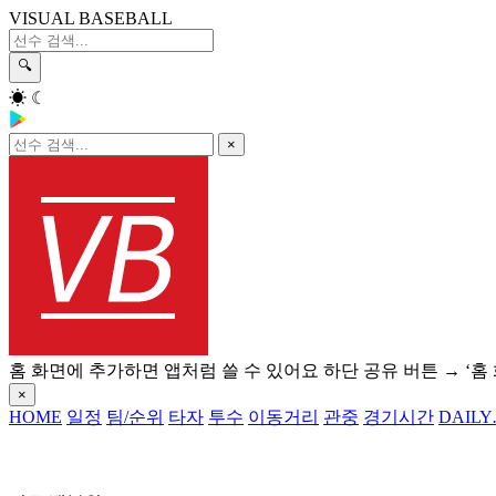
VISUAL BASEBALL
🔍
☀
☾
×
홈 화면에 추가하면 앱처럼 쓸 수 있어요
하단 공유 버튼 → ‘홈
×
HOME
일정
팀/순위
타자
투수
이동거리
관중
경기시간
DAILY