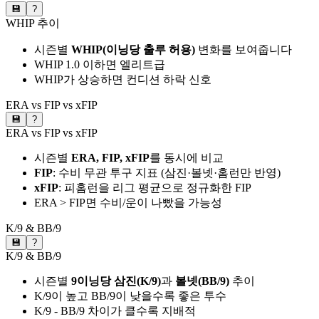
💾
?
WHIP 추이
시즌별
WHIP(이닝당 출루 허용)
변화를 보여줍니다
WHIP 1.0 이하면 엘리트급
WHIP가 상승하면 컨디션 하락 신호
ERA vs FIP vs xFIP
💾
?
ERA vs FIP vs xFIP
시즌별
ERA, FIP, xFIP
를 동시에 비교
FIP
: 수비 무관 투구 지표 (삼진·볼넷·홈런만 반영)
xFIP
: 피홈런을 리그 평균으로 정규화한 FIP
ERA > FIP면 수비/운이 나빴을 가능성
K/9 & BB/9
💾
?
K/9 & BB/9
시즌별
9이닝당 삼진(K/9)
과
볼넷(BB/9)
추이
K/9이 높고 BB/9이 낮을수록 좋은 투수
K/9 - BB/9 차이가 클수록 지배적