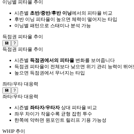
이닝별 피타율 추이
시즌별
초반/중반/후반 이닝
에서의 피타율 비교
후반 이닝 피타율이 높으면 체력이 떨어지는 타입
이닝별 패턴으로 스태미나 분석 가능
득점권 피타율 추이
💾
?
득점권 피타율 추이
시즌별
득점권에서의 피타율
변화를 보여줍니다
득점권 피타율이 전체보다 낮으면 위기 관리 능력이 뛰어
높으면 득점권에서 무너지는 타입
좌타/우타 대응력
💾
?
좌타/우타 대응력
시즌별
좌타자/우타자
상대 피타율 비교
좌우 차이가 작을수록 균형 잡힌 투수
한쪽에 약하면 원포인트 릴리프 기용 가능성
WHIP 추이