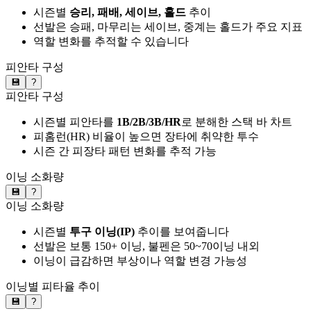
시즌별
승리, 패배, 세이브, 홀드
추이
선발은 승패, 마무리는 세이브, 중계는 홀드가 주요 지표
역할 변화를 추적할 수 있습니다
피안타 구성
💾
?
피안타 구성
시즌별 피안타를
1B/2B/3B/HR
로 분해한 스택 바 차트
피홈런(HR) 비율이 높으면 장타에 취약한 투수
시즌 간 피장타 패턴 변화를 추적 가능
이닝 소화량
💾
?
이닝 소화량
시즌별
투구 이닝(IP)
추이를 보여줍니다
선발은 보통 150+ 이닝, 불펜은 50~70이닝 내외
이닝이 급감하면 부상이나 역할 변경 가능성
이닝별 피타율 추이
💾
?