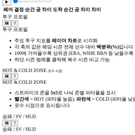
▶
페어
결정 순간 공 차이
도착 순간 공 차이
차이
투구 프로필
💾
?
투구 프로필
주요 투구 지표를
레이더 차트
로 시각화
각 축의 값은 해당 시즌 전체 선수 대비
백분위(%)
입니다
100에 가까울수록 상위권 (ERA, WHIP, BB/9 등 낮을수
하단 시즌 범례를 클릭해 복수 시즌 비교 가능
HOT & COLD ZONE
포수 시점
💾
?
HOT & COLD ZONE
스트라이크 존을
5x5
로 나눠 존별 피타율을 표시
빨간색
= HOT (피타율 높음),
파란색
= COLD (피타율 낮
포수 시점으로 표시됩니다
승패 / SV / HLD
💾
?
승패 / SV / HLD