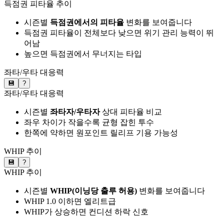
득점권 피타율 추이
시즌별
득점권에서의 피타율
변화를 보여줍니다
득점권 피타율이 전체보다 낮으면 위기 관리 능력이 뛰
어남
높으면 득점권에서 무너지는 타입
좌타/우타 대응력
💾
?
좌타/우타 대응력
시즌별
좌타자/우타자
상대 피타율 비교
좌우 차이가 작을수록 균형 잡힌 투수
한쪽에 약하면 원포인트 릴리프 기용 가능성
WHIP 추이
💾
?
WHIP 추이
시즌별
WHIP(이닝당 출루 허용)
변화를 보여줍니다
WHIP 1.0 이하면 엘리트급
WHIP가 상승하면 컨디션 하락 신호