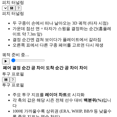
피치 터널링
💾
?
피치 터널링
두 구종이 손에서 떠나 날아오는 3D 궤적 (타자 시점)
가운데 점선 면 = 타자가 스윙을 결정하는 순간(홈플레
이트 약 7.3m 앞)
결정 순간엔 겹쳐 보이다가 플레이트에서 갈라짐
오른쪽 표에서 다른 구종 페어를 고르면 다시 재생
궤적 준비 중…
▶
페어
결정 순간 공 차이
도착 순간 공 차이
차이
투구 프로필
💾
?
투구 프로필
주요 투구 지표를
레이더 차트
로 시각화
각 축의 값은 해당 시즌 전체 선수 대비
백분위(%)
입니
다
100에 가까울수록 상위권 (ERA, WHIP, BB/9 등 낮을수
록 좋은 지표는 역순 처리)