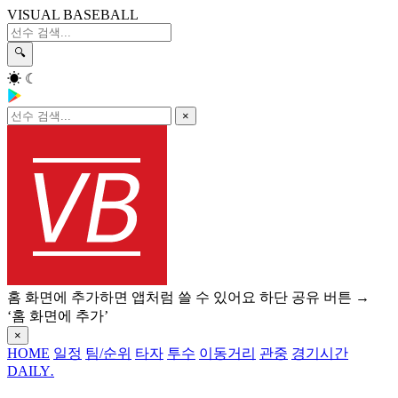
VISUAL BASEBALL
🔍
☀
☾
×
홈 화면에 추가하면 앱처럼 쓸 수 있어요
하단 공유 버튼 →
‘홈 화면에 추가’
×
HOME
일정
팀/순위
타자
투수
이동거리
관중
경기시간
DAILY
.