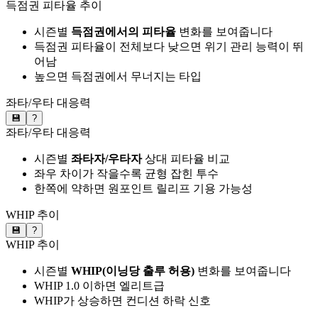
득점권 피타율 추이
시즌별
득점권에서의 피타율
변화를 보여줍니다
득점권 피타율이 전체보다 낮으면 위기 관리 능력이 뛰
어남
높으면 득점권에서 무너지는 타입
좌타/우타 대응력
💾
?
좌타/우타 대응력
시즌별
좌타자/우타자
상대 피타율 비교
좌우 차이가 작을수록 균형 잡힌 투수
한쪽에 약하면 원포인트 릴리프 기용 가능성
WHIP 추이
💾
?
WHIP 추이
시즌별
WHIP(이닝당 출루 허용)
변화를 보여줍니다
WHIP 1.0 이하면 엘리트급
WHIP가 상승하면 컨디션 하락 신호