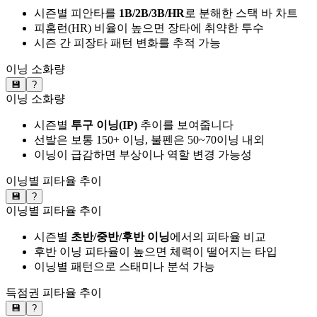
시즌별 피안타를
1B/2B/3B/HR
로 분해한 스택 바 차트
피홈런(HR) 비율이 높으면 장타에 취약한 투수
시즌 간 피장타 패턴 변화를 추적 가능
이닝 소화량
💾
?
이닝 소화량
시즌별
투구 이닝(IP)
추이를 보여줍니다
선발은 보통 150+ 이닝, 불펜은 50~70이닝 내외
이닝이 급감하면 부상이나 역할 변경 가능성
이닝별 피타율 추이
💾
?
이닝별 피타율 추이
시즌별
초반/중반/후반 이닝
에서의 피타율 비교
후반 이닝 피타율이 높으면 체력이 떨어지는 타입
이닝별 패턴으로 스태미나 분석 가능
득점권 피타율 추이
💾
?