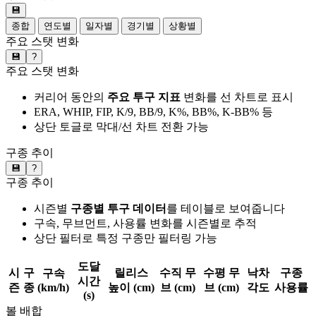
💾
종합
연도별
일자별
경기별
상황별
주요 스탯 변화
💾
?
주요 스탯 변화
커리어 동안의
주요 투구 지표
변화를 선 차트로 표시
ERA, WHIP, FIP, K/9, BB/9, K%, BB%, K-BB% 등
상단 토글로 막대/선 차트 전환 가능
구종 추이
💾
?
구종 추이
시즌별
구종별 투구 데이터
를 테이블로 보여줍니다
구속, 무브먼트, 사용률 변화를 시즌별로 추적
상단 필터로 특정 구종만 필터링 가능
도달
시
구
릴리스
수직 무
수평 무
낙차
구종
구속
시간
즌
종
(km/h)
높이 (cm)
브 (cm)
브 (cm)
각도
사용률
(s)
볼 배합