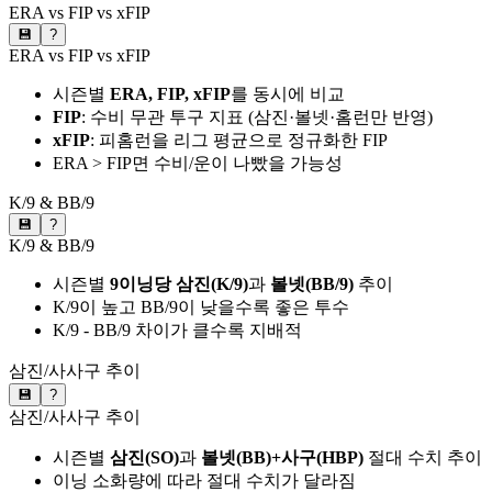
ERA vs FIP vs xFIP
💾
?
ERA vs FIP vs xFIP
시즌별
ERA, FIP, xFIP
를 동시에 비교
FIP
: 수비 무관 투구 지표 (삼진·볼넷·홈런만 반영)
xFIP
: 피홈런을 리그 평균으로 정규화한 FIP
ERA > FIP면 수비/운이 나빴을 가능성
K/9 & BB/9
💾
?
K/9 & BB/9
시즌별
9이닝당 삼진(K/9)
과
볼넷(BB/9)
추이
K/9이 높고 BB/9이 낮을수록 좋은 투수
K/9 - BB/9 차이가 클수록 지배적
삼진/사사구 추이
💾
?
삼진/사사구 추이
시즌별
삼진(SO)
과
볼넷(BB)+사구(HBP)
절대 수치 추이
이닝 소화량에 따라 절대 수치가 달라짐