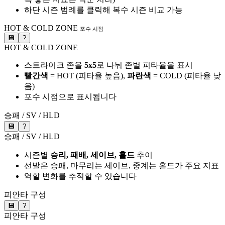
하단 시즌 범례를 클릭해 복수 시즌 비교 가능
HOT & COLD ZONE
포수 시점
💾
?
HOT & COLD ZONE
스트라이크 존을
5x5
로 나눠 존별 피타율을 표시
빨간색
= HOT (피타율 높음),
파란색
= COLD (피타율 낮
음)
포수 시점으로 표시됩니다
승패 / SV / HLD
💾
?
승패 / SV / HLD
시즌별
승리, 패배, 세이브, 홀드
추이
선발은 승패, 마무리는 세이브, 중계는 홀드가 주요 지표
역할 변화를 추적할 수 있습니다
피안타 구성
💾
?
피안타 구성