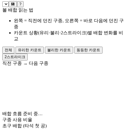
💾
?
볼 배합 읽는 법
왼쪽 = 직전에 던진 구종, 오른쪽 = 바로 다음에 던진 구
종
카운트 상황(유리·불리·2스트라이크)별 배합 변화를 비
교
전체
유리한 카운트
불리한 카운트
동등한 카운트
2스트라이크
직전 구종
→
다음 구종
배합 흐름 준비 중…
구종 사용 비율
초구 배합
(타석 첫 공)