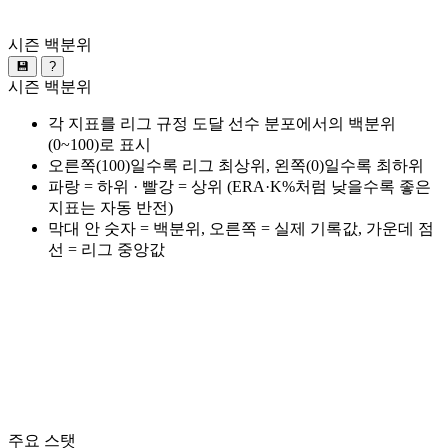
시즌 백분위
💾
?
시즌 백분위
각 지표를 리그 규정 도달 선수 분포에서의 백분위
(0~100)로 표시
오른쪽(100)일수록 리그 최상위, 왼쪽(0)일수록 최하위
파랑 = 하위 · 빨강 = 상위 (ERA·K%처럼 낮을수록 좋은
지표는 자동 반전)
막대 안 숫자 = 백분위, 오른쪽 = 실제 기록값, 가운데 점
선 = 리그 중앙값
주요 스탯