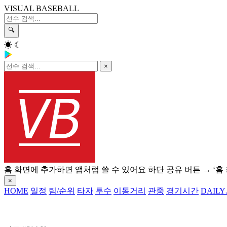
VISUAL BASEBALL
🔍
☀
☾
×
홈 화면에 추가하면 앱처럼 쓸 수 있어요
하단 공유 버튼 → ‘홈
×
HOME
일정
팀/순위
타자
투수
이동거리
관중
경기시간
DAILY