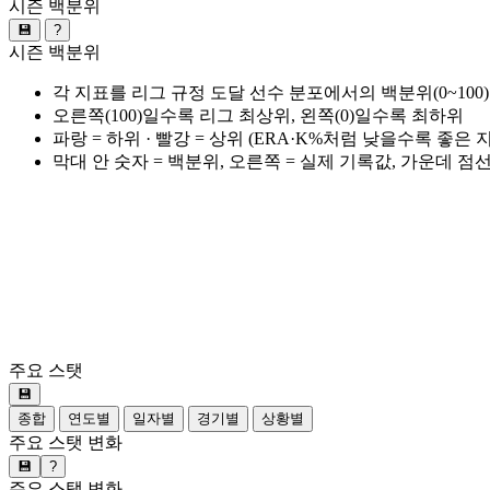
시즌 백분위
💾
?
시즌 백분위
각 지표를 리그 규정 도달 선수 분포에서의 백분위(0~100
오른쪽(100)일수록 리그 최상위, 왼쪽(0)일수록 최하위
파랑 = 하위 · 빨강 = 상위 (ERA·K%처럼 낮을수록 좋은
막대 안 숫자 = 백분위, 오른쪽 = 실제 기록값, 가운데 점
주요 스탯
💾
종합
연도별
일자별
경기별
상황별
주요 스탯 변화
💾
?
주요 스탯 변화