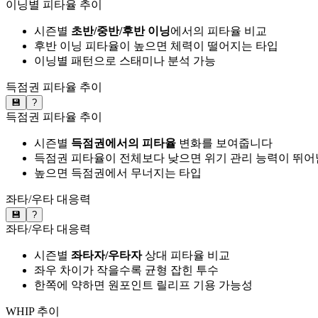
이닝별 피타율 추이
시즌별
초반/중반/후반 이닝
에서의 피타율 비교
후반 이닝 피타율이 높으면 체력이 떨어지는 타입
이닝별 패턴으로 스태미나 분석 가능
득점권 피타율 추이
💾
?
득점권 피타율 추이
시즌별
득점권에서의 피타율
변화를 보여줍니다
득점권 피타율이 전체보다 낮으면 위기 관리 능력이 뛰어
높으면 득점권에서 무너지는 타입
좌타/우타 대응력
💾
?
좌타/우타 대응력
시즌별
좌타자/우타자
상대 피타율 비교
좌우 차이가 작을수록 균형 잡힌 투수
한쪽에 약하면 원포인트 릴리프 기용 가능성
WHIP 추이