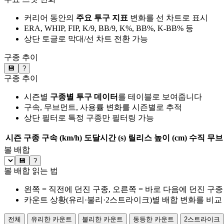
커리어 동안의
주요 투구 지표
변화를 선 차트로 표시
ERA, WHIP, FIP, K/9, BB/9, K%, BB%, K-BB% 등
상단 토글로 막대/선 차트 전환 가능
구종 추이
💾
?
구종 추이
시즌별
구종별 투구 데이터
를 테이블로 보여줍니다
구속, 무브먼트, 사용률 변화를 시즌별로 추적
상단 필터로 특정 구종만 필터링 가능
시즌
구종
구속 (km/h)
도달시간 (s)
릴리스 높이 (cm)
수직 무브 
볼 배합
💾
?
볼 배합 읽는 법
왼쪽 = 직전에 던진 구종, 오른쪽 = 바로 다음에 던진 구종
카운트 상황(유리·불리·2스트라이크)별 배합 변화를 비교
전체
유리한 카운트
불리한 카운트
동등한 카운트
2스트라이크