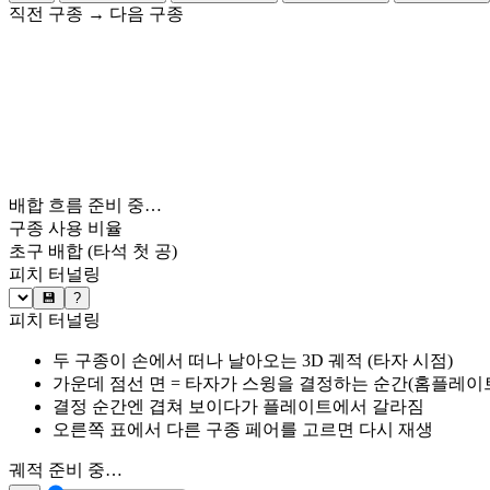
직전 구종
→
다음 구종
배합 흐름 준비 중…
구종 사용 비율
초구 배합
(타석 첫 공)
피치 터널링
💾
?
피치 터널링
두 구종이 손에서 떠나 날아오는 3D 궤적 (타자 시점)
가운데 점선 면 = 타자가 스윙을 결정하는 순간(홈플레이트 약
결정 순간엔 겹쳐 보이다가 플레이트에서 갈라짐
오른쪽 표에서 다른 구종 페어를 고르면 다시 재생
궤적 준비 중…