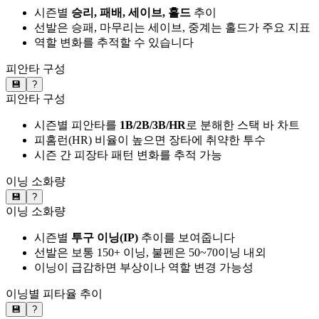
시즌별
승리, 패배, 세이브, 홀드
추이
선발은 승패, 마무리는 세이브, 중계는 홀드가 주요 지표
역할 변화를 추적할 수 있습니다
피안타 구성
💾
?
피안타 구성
시즌별 피안타를
1B/2B/3B/HR
로 분해한 스택 바 차트
피홈런(HR) 비율이 높으면 장타에 취약한 투수
시즌 간 피장타 패턴 변화를 추적 가능
이닝 소화량
💾
?
이닝 소화량
시즌별
투구 이닝(IP)
추이를 보여줍니다
선발은 보통 150+ 이닝, 불펜은 50~70이닝 내외
이닝이 급감하면 부상이나 역할 변경 가능성
이닝별 피타율 추이
💾
?