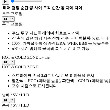
▶
페어
결정 순간 공 차이
도착 순간 공 차이
차이
투구 프로필
💾
?
투구 프로필
주요 투구 지표를
레이더 차트
로 시각화
각 축의 값은 해당 시즌 전체 선수 대비
백분위(%)
입니다
100에 가까울수록 상위권 (ERA, WHIP, BB/9 등 낮을수
하단 시즌 범례를 클릭해 복수 시즌 비교 가능
HOT & COLD ZONE
포수 시점
💾
?
HOT & COLD ZONE
스트라이크 존을
5x5
로 나눠 존별 피타율을 표시
빨간색
= HOT (피타율 높음),
파란색
= COLD (피타율 낮
포수 시점으로 표시됩니다
승패 / SV / HLD
💾
?
승패 / SV / HLD