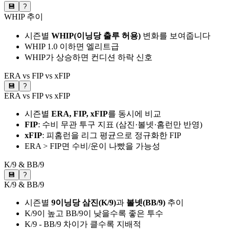
💾
?
WHIP 추이
시즌별
WHIP(이닝당 출루 허용)
변화를 보여줍니다
WHIP 1.0 이하면 엘리트급
WHIP가 상승하면 컨디션 하락 신호
ERA vs FIP vs xFIP
💾
?
ERA vs FIP vs xFIP
시즌별
ERA, FIP, xFIP
를 동시에 비교
FIP
: 수비 무관 투구 지표 (삼진·볼넷·홈런만 반영)
xFIP
: 피홈런을 리그 평균으로 정규화한 FIP
ERA > FIP면 수비/운이 나빴을 가능성
K/9 & BB/9
💾
?
K/9 & BB/9
시즌별
9이닝당 삼진(K/9)
과
볼넷(BB/9)
추이
K/9이 높고 BB/9이 낮을수록 좋은 투수
K/9 - BB/9 차이가 클수록 지배적