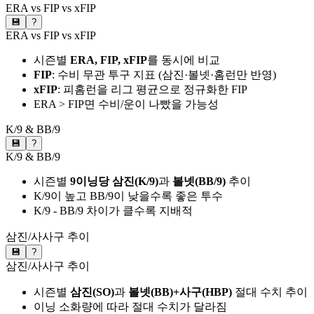
ERA vs FIP vs xFIP
💾
?
ERA vs FIP vs xFIP
시즌별
ERA, FIP, xFIP
를 동시에 비교
FIP
: 수비 무관 투구 지표 (삼진·볼넷·홈런만 반영)
xFIP
: 피홈런을 리그 평균으로 정규화한 FIP
ERA > FIP면 수비/운이 나빴을 가능성
K/9 & BB/9
💾
?
K/9 & BB/9
시즌별
9이닝당 삼진(K/9)
과
볼넷(BB/9)
추이
K/9이 높고 BB/9이 낮을수록 좋은 투수
K/9 - BB/9 차이가 클수록 지배적
삼진/사사구 추이
💾
?
삼진/사사구 추이
시즌별
삼진(SO)
과
볼넷(BB)+사구(HBP)
절대 수치 추이
이닝 소화량에 따라 절대 수치가 달라짐