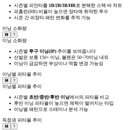
시즌별 피안타를
1B/2B/3B/HR
로 분해한 스택 바 차트
피홈런(HR) 비율이 높으면 장타에 취약한 투수
시즌 간 피장타 패턴 변화를 추적 가능
이닝 소화량
💾
?
이닝 소화량
시즌별
투구 이닝(IP)
추이를 보여줍니다
선발은 보통 150+ 이닝, 불펜은 50~70이닝 내외
이닝이 급감하면 부상이나 역할 변경 가능성
이닝별 피타율 추이
💾
?
이닝별 피타율 추이
시즌별
초반/중반/후반 이닝
에서의 피타율 비교
후반 이닝 피타율이 높으면 체력이 떨어지는 타입
이닝별 패턴으로 스태미나 분석 가능
득점권 피타율 추이
💾
?