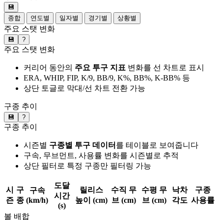
💾
종합
연도별
일자별
경기별
상황별
주요 스탯 변화
💾
?
주요 스탯 변화
커리어 동안의
주요 투구 지표
변화를 선 차트로 표시
ERA, WHIP, FIP, K/9, BB/9, K%, BB%, K-BB% 등
상단 토글로 막대/선 차트 전환 가능
구종 추이
💾
?
구종 추이
시즌별
구종별 투구 데이터
를 테이블로 보여줍니다
구속, 무브먼트, 사용률 변화를 시즌별로 추적
상단 필터로 특정 구종만 필터링 가능
도달
시
구
릴리스
수직 무
수평 무
낙차
구종
구속
시간
즌
종
(km/h)
높이 (cm)
브 (cm)
브 (cm)
각도
사용률
(s)
볼 배합