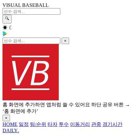
VISUAL BASEBALL
🔍
☀
☾
×
홈 화면에 추가하면 앱처럼 쓸 수 있어요
하단 공유 버튼 →
‘홈 화면에 추가’
×
HOME
일정
팀/순위
타자
투수
이동거리
관중
경기시간
DAILY
.