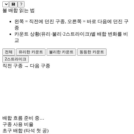
💾
?
볼 배합 읽는 법
왼쪽 = 직전에 던진 구종, 오른쪽 = 바로 다음에 던진 구
종
카운트 상황(유리·불리·2스트라이크)별 배합 변화를 비
교
전체
유리한 카운트
불리한 카운트
동등한 카운트
2스트라이크
직전 구종
→
다음 구종
배합 흐름 준비 중…
구종 사용 비율
초구 배합
(타석 첫 공)