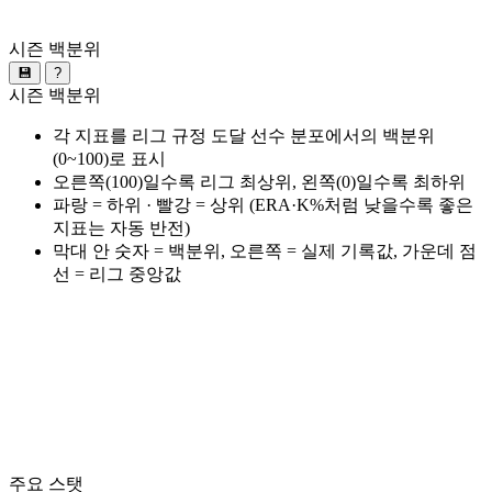
시즌 백분위
💾
?
시즌 백분위
각 지표를 리그 규정 도달 선수 분포에서의 백분위
(0~100)로 표시
오른쪽(100)일수록 리그 최상위, 왼쪽(0)일수록 최하위
파랑 = 하위 · 빨강 = 상위 (ERA·K%처럼 낮을수록 좋은
지표는 자동 반전)
막대 안 숫자 = 백분위, 오른쪽 = 실제 기록값, 가운데 점
선 = 리그 중앙값
주요 스탯