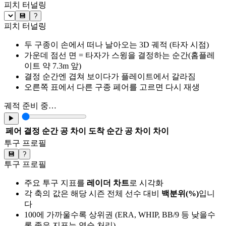
피치 터널링
💾
?
피치 터널링
두 구종이 손에서 떠나 날아오는 3D 궤적 (타자 시점)
가운데 점선 면 = 타자가 스윙을 결정하는 순간(홈플레
이트 약 7.3m 앞)
결정 순간엔 겹쳐 보이다가 플레이트에서 갈라짐
오른쪽 표에서 다른 구종 페어를 고르면 다시 재생
궤적 준비 중…
▶
페어
결정 순간 공 차이
도착 순간 공 차이
차이
투구 프로필
💾
?
투구 프로필
주요 투구 지표를
레이더 차트
로 시각화
각 축의 값은 해당 시즌 전체 선수 대비
백분위(%)
입니
다
100에 가까울수록 상위권 (ERA, WHIP, BB/9 등 낮을수
록 좋은 지표는 역순 처리)