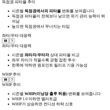
득점권 피타율 추이
시즌별
득점권에서의 피타율
변화를 보여줍니다
득점권 피타율이 전체보다 낮으면 위기 관리 능력이 뛰
어남
높으면 득점권에서 무너지는 타입
좌타/우타 대응력
💾
?
좌타/우타 대응력
시즌별
좌타자/우타자
상대 피타율 비교
좌우 차이가 작을수록 균형 잡힌 투수
한쪽에 약하면 원포인트 릴리프 기용 가능성
WHIP 추이
💾
?
WHIP 추이
시즌별
WHIP(이닝당 출루 허용)
변화를 보여줍니다
WHIP 1.0 이하면 엘리트급
WHIP가 상승하면 컨디션 하락 신호