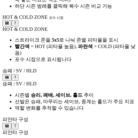
하단 시즌 범례를 클릭해 복수 시즌 비교 가능
HOT & COLD ZONE
포수 시점
💾
?
HOT & COLD ZONE
스트라이크 존을
5x5
로 나눠 존별 피타율을 표시
빨간색
= HOT (피타율 높음),
파란색
= COLD (피타율 낮
음)
포수 시점으로 표시됩니다
승패 / SV / HLD
💾
?
승패 / SV / HLD
시즌별
승리, 패배, 세이브, 홀드
추이
선발은 승패, 마무리는 세이브, 중계는 홀드가 주요 지표
역할 변화를 추적할 수 있습니다
피안타 구성
💾
?
피안타 구성