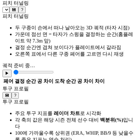
피치 터널링
💾
?
피치 터널링
두 구종이 손에서 떠나 날아오는 3D 궤적 (타자 시점)
가운데 점선 면 = 타자가 스윙을 결정하는 순간(홈플레
이트 약 7.3m 앞)
결정 순간엔 겹쳐 보이다가 플레이트에서 갈라짐
오른쪽 표에서 다른 구종 페어를 고르면 다시 재생
궤적 준비 중…
▶
페어
결정 순간 공 차이
도착 순간 공 차이
차이
투구 프로필
💾
?
투구 프로필
주요 투구 지표를
레이더 차트
로 시각화
각 축의 값은 해당 시즌 전체 선수 대비
백분위(%)
입니
다
100에 가까울수록 상위권 (ERA, WHIP, BB/9 등 낮을수
록 좋은 지표는 역순 처리)