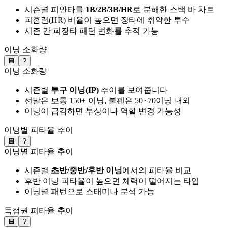
시즌별 피안타를
1B/2B/3B/HR
로 분해한 스택 바 차트
피홈런(HR) 비율이 높으면 장타에 취약한 투수
시즌 간 피장타 패턴 변화를 추적 가능
이닝 소화량
💾
?
이닝 소화량
시즌별
투구 이닝(IP)
추이를 보여줍니다
선발은 보통 150+ 이닝, 불펜은 50~70이닝 내외
이닝이 급감하면 부상이나 역할 변경 가능성
이닝별 피타율 추이
💾
?
이닝별 피타율 추이
시즌별
초반/중반/후반 이닝
에서의 피타율 비교
후반 이닝 피타율이 높으면 체력이 떨어지는 타입
이닝별 패턴으로 스태미나 분석 가능
득점권 피타율 추이
💾
?