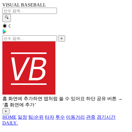
VISUAL BASEBALL
🔍
☀
☾
×
홈 화면에 추가하면 앱처럼 쓸 수 있어요
하단 공유 버튼 →
‘홈 화면에 추가’
×
HOME
일정
팀/순위
타자
투수
이동거리
관중
경기시간
DAILY
.