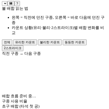
💾
?
볼 배합 읽는 법
왼쪽 = 직전에 던진 구종, 오른쪽 = 바로 다음에 던진 구
종
카운트 상황(유리·불리·2스트라이크)별 배합 변화를 비
교
전체
유리한 카운트
불리한 카운트
동등한 카운트
2스트라이크
직전 구종
→
다음 구종
배합 흐름 준비 중…
구종 사용 비율
초구 배합
(타석 첫 공)