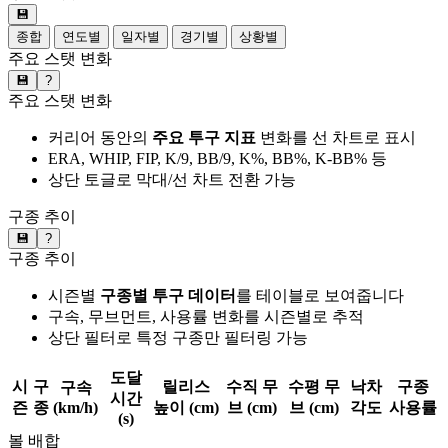
💾
종합
연도별
일자별
경기별
상황별
주요 스탯 변화
💾
?
주요 스탯 변화
커리어 동안의
주요 투구 지표
변화를 선 차트로 표시
ERA, WHIP, FIP, K/9, BB/9, K%, BB%, K-BB% 등
상단 토글로 막대/선 차트 전환 가능
구종 추이
💾
?
구종 추이
시즌별
구종별 투구 데이터
를 테이블로 보여줍니다
구속, 무브먼트, 사용률 변화를 시즌별로 추적
상단 필터로 특정 구종만 필터링 가능
도달
시
구
릴리스
수직 무
수평 무
낙차
구종
구속
시간
즌
종
(km/h)
높이 (cm)
브 (cm)
브 (cm)
각도
사용률
(s)
볼 배합