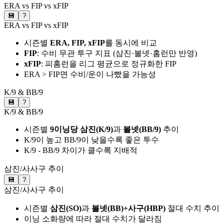
ERA vs FIP vs xFIP
💾
?
ERA vs FIP vs xFIP
시즌별
ERA, FIP, xFIP
를 동시에 비교
FIP
: 수비 무관 투구 지표 (삼진·볼넷·홈런만 반영)
xFIP
: 피홈런을 리그 평균으로 정규화한 FIP
ERA > FIP면 수비/운이 나빴을 가능성
K/9 & BB/9
💾
?
K/9 & BB/9
시즌별
9이닝당 삼진(K/9)
과
볼넷(BB/9)
추이
K/9이 높고 BB/9이 낮을수록 좋은 투수
K/9 - BB/9 차이가 클수록 지배적
삼진/사사구 추이
💾
?
삼진/사사구 추이
시즌별
삼진(SO)
과
볼넷(BB)+사구(HBP)
절대 수치 추이
이닝 소화량에 따라 절대 수치가 달라짐