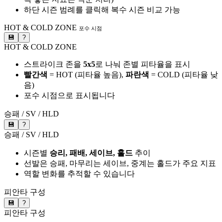
하단 시즌 범례를 클릭해 복수 시즌 비교 가능
HOT & COLD ZONE
포수 시점
💾
?
HOT & COLD ZONE
스트라이크 존을
5x5
로 나눠 존별 피타율을 표시
빨간색
= HOT (피타율 높음),
파란색
= COLD (피타율 낮
음)
포수 시점으로 표시됩니다
승패 / SV / HLD
💾
?
승패 / SV / HLD
시즌별
승리, 패배, 세이브, 홀드
추이
선발은 승패, 마무리는 세이브, 중계는 홀드가 주요 지표
역할 변화를 추적할 수 있습니다
피안타 구성
💾
?
피안타 구성