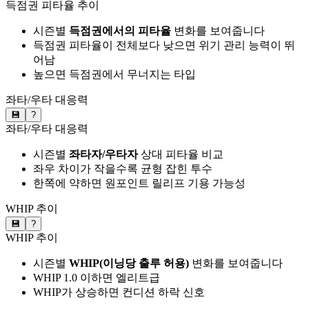
득점권 피타율 추이
시즌별
득점권에서의 피타율
변화를 보여줍니다
득점권 피타율이 전체보다 낮으면 위기 관리 능력이 뛰
어남
높으면 득점권에서 무너지는 타입
좌타/우타 대응력
💾
?
좌타/우타 대응력
시즌별
좌타자/우타자
상대 피타율 비교
좌우 차이가 작을수록 균형 잡힌 투수
한쪽에 약하면 원포인트 릴리프 기용 가능성
WHIP 추이
💾
?
WHIP 추이
시즌별
WHIP(이닝당 출루 허용)
변화를 보여줍니다
WHIP 1.0 이하면 엘리트급
WHIP가 상승하면 컨디션 하락 신호