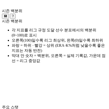
시즌 백분위
💾
?
시즌 백분위
각 지표를 리그 규정 도달 선수 분포에서의 백분위
(0~100)로 표시
오른쪽(100)일수록 리그 최상위, 왼쪽(0)일수록 최하위
파랑 = 하위 · 빨강 = 상위 (ERA·K%처럼 낮을수록 좋은
지표는 자동 반전)
막대 안 숫자 = 백분위, 오른쪽 = 실제 기록값, 가운데 점
선 = 리그 중앙값
주요 스탯