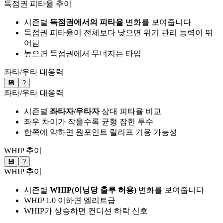
득점권 피타율 추이
시즌별
득점권에서의 피타율
변화를 보여줍니다
득점권 피타율이 전체보다 낮으면 위기 관리 능력이 뛰
어남
높으면 득점권에서 무너지는 타입
좌타/우타 대응력
💾
?
좌타/우타 대응력
시즌별
좌타자/우타자
상대 피타율 비교
좌우 차이가 작을수록 균형 잡힌 투수
한쪽에 약하면 원포인트 릴리프 기용 가능성
WHIP 추이
💾
?
WHIP 추이
시즌별
WHIP(이닝당 출루 허용)
변화를 보여줍니다
WHIP 1.0 이하면 엘리트급
WHIP가 상승하면 컨디션 하락 신호