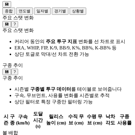
💾
종합
연도별
일자별
경기별
상황별
주요 스탯 변화
💾
?
주요 스탯 변화
커리어 동안의
주요 투구 지표
변화를 선 차트로 표시
ERA, WHIP, FIP, K/9, BB/9, K%, BB%, K-BB% 등
상단 토글로 막대/선 차트 전환 가능
구종 추이
💾
?
구종 추이
시즌별
구종별 투구 데이터
를 테이블로 보여줍니다
구속, 무브먼트, 사용률 변화를 시즌별로 추적
상단 필터로 특정 구종만 필터링 가능
도달
시
구
릴리스
수직 무
수평 무
낙차
구종
구속
시간
즌
종
(km/h)
높이 (cm)
브 (cm)
브 (cm)
각도
사용률
(s)
볼 배합