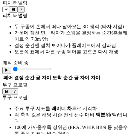
피치 터널링
💾
?
피치 터널링
두 구종이 손에서 떠나 날아오는 3D 궤적 (타자 시점)
가운데 점선 면 = 타자가 스윙을 결정하는 순간(홈플레
이트 약 7.3m 앞)
결정 순간엔 겹쳐 보이다가 플레이트에서 갈라짐
오른쪽 표에서 다른 구종 페어를 고르면 다시 재생
궤적 준비 중…
▶
페어
결정 순간 공 차이
도착 순간 공 차이
차이
투구 프로필
💾
?
투구 프로필
주요 투구 지표를
레이더 차트
로 시각화
각 축의 값은 해당 시즌 전체 선수 대비
백분위(%)
입니
다
100에 가까울수록 상위권 (ERA, WHIP, BB/9 등 낮을수
록 좋은 지표는 역순 처리)