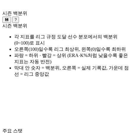
시즌 백분위
💾
?
시즌 백분위
각 지표를 리그 규정 도달 선수 분포에서의 백분위
(0~100)로 표시
오른쪽(100)일수록 리그 최상위, 왼쪽(0)일수록 최하위
파랑 = 하위 · 빨강 = 상위 (ERA·K%처럼 낮을수록 좋은
지표는 자동 반전)
막대 안 숫자 = 백분위, 오른쪽 = 실제 기록값, 가운데 점
선 = 리그 중앙값
주요 스탯