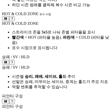
하단 시즌 범례를 클릭해 복수 시즌 비교 가능
HOT & COLD ZONE
포수 시점
💾
?
HOT & COLD ZONE
스트라이크 존을
5x5
로 나눠 존별 피타율을 표시
빨간색
= HOT (피타율 높음),
파란색
= COLD (피타율 낮
음)
포수 시점으로 표시됩니다
승패 / SV / HLD
💾
?
승패 / SV / HLD
시즌별
승리, 패배, 세이브, 홀드
추이
선발은 승패, 마무리는 세이브, 중계는 홀드가 주요 지표
역할 변화를 추적할 수 있습니다
피안타 구성
💾
?
피안타 구성