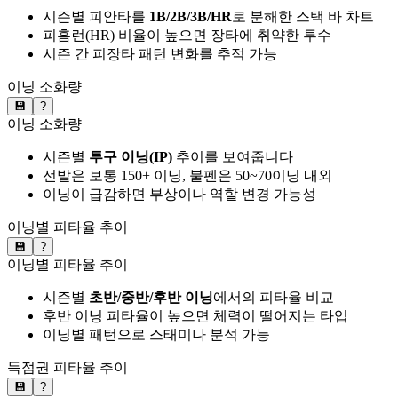
시즌별 피안타를
1B/2B/3B/HR
로 분해한 스택 바 차트
피홈런(HR) 비율이 높으면 장타에 취약한 투수
시즌 간 피장타 패턴 변화를 추적 가능
이닝 소화량
💾
?
이닝 소화량
시즌별
투구 이닝(IP)
추이를 보여줍니다
선발은 보통 150+ 이닝, 불펜은 50~70이닝 내외
이닝이 급감하면 부상이나 역할 변경 가능성
이닝별 피타율 추이
💾
?
이닝별 피타율 추이
시즌별
초반/중반/후반 이닝
에서의 피타율 비교
후반 이닝 피타율이 높으면 체력이 떨어지는 타입
이닝별 패턴으로 스태미나 분석 가능
득점권 피타율 추이
💾
?