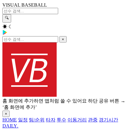
VISUAL BASEBALL
🔍
☀
☾
×
홈 화면에 추가하면 앱처럼 쓸 수 있어요
하단 공유 버튼 →
‘홈 화면에 추가’
×
HOME
일정
팀/순위
타자
투수
이동거리
관중
경기시간
DAILY
.