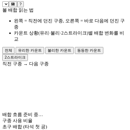
💾
?
볼 배합 읽는 법
왼쪽 = 직전에 던진 구종, 오른쪽 = 바로 다음에 던진 구
종
카운트 상황(유리·불리·2스트라이크)별 배합 변화를 비
교
전체
유리한 카운트
불리한 카운트
동등한 카운트
2스트라이크
직전 구종
→
다음 구종
배합 흐름 준비 중…
구종 사용 비율
초구 배합
(타석 첫 공)