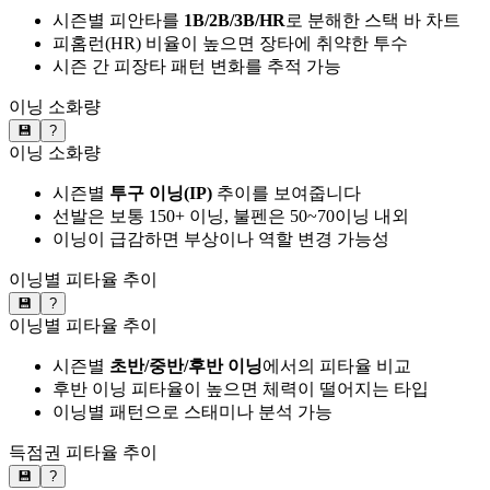
시즌별 피안타를
1B/2B/3B/HR
로 분해한 스택 바 차트
피홈런(HR) 비율이 높으면 장타에 취약한 투수
시즌 간 피장타 패턴 변화를 추적 가능
이닝 소화량
💾
?
이닝 소화량
시즌별
투구 이닝(IP)
추이를 보여줍니다
선발은 보통 150+ 이닝, 불펜은 50~70이닝 내외
이닝이 급감하면 부상이나 역할 변경 가능성
이닝별 피타율 추이
💾
?
이닝별 피타율 추이
시즌별
초반/중반/후반 이닝
에서의 피타율 비교
후반 이닝 피타율이 높으면 체력이 떨어지는 타입
이닝별 패턴으로 스태미나 분석 가능
득점권 피타율 추이
💾
?