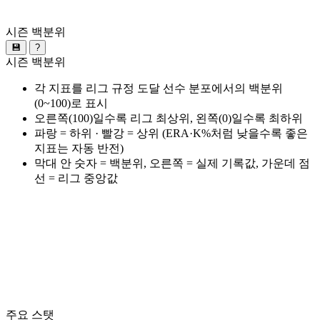
시즌 백분위
💾
?
시즌 백분위
각 지표를 리그 규정 도달 선수 분포에서의 백분위
(0~100)로 표시
오른쪽(100)일수록 리그 최상위, 왼쪽(0)일수록 최하위
파랑 = 하위 · 빨강 = 상위 (ERA·K%처럼 낮을수록 좋은
지표는 자동 반전)
막대 안 숫자 = 백분위, 오른쪽 = 실제 기록값, 가운데 점
선 = 리그 중앙값
주요 스탯