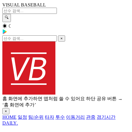
VISUAL BASEBALL
🔍
☀
☾
×
홈 화면에 추가하면 앱처럼 쓸 수 있어요
하단 공유 버튼 →
‘홈 화면에 추가’
×
HOME
일정
팀/순위
타자
투수
이동거리
관중
경기시간
DAILY
.