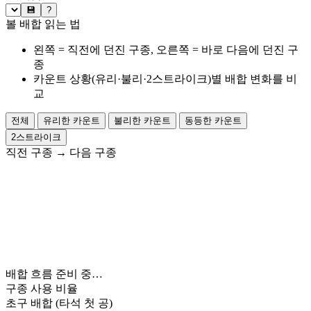
💾
?
볼 배합 읽는 법
왼쪽 = 직전에 던진 구종, 오른쪽 = 바로 다음에 던진 구
종
카운트 상황(유리·불리·2스트라이크)별 배합 변화를 비
교
전체
유리한 카운트
불리한 카운트
동등한 카운트
2스트라이크
직전 구종
→
다음 구종
배합 흐름 준비 중…
구종 사용 비율
초구 배합
(타석 첫 공)