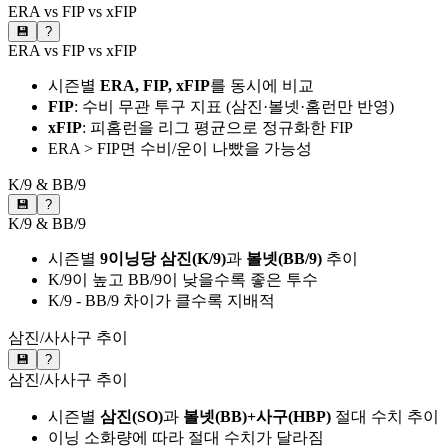
ERA vs FIP vs xFIP
💾
?
ERA vs FIP vs xFIP
시즌별
ERA, FIP, xFIP
를 동시에 비교
FIP
: 수비 무관 투구 지표 (삼진·볼넷·홈런만 반영)
xFIP
: 피홈런을 리그 평균으로 정규화한 FIP
ERA > FIP면 수비/운이 나빴을 가능성
K/9 & BB/9
💾
?
K/9 & BB/9
시즌별
9이닝당 삼진(K/9)
과
볼넷(BB/9)
추이
K/9이 높고 BB/9이 낮을수록 좋은 투수
K/9 - BB/9 차이가 클수록 지배적
삼진/사사구 추이
💾
?
삼진/사사구 추이
시즌별
삼진(SO)
과
볼넷(BB)+사구(HBP)
절대 수치 추이
이닝 소화량에 따라 절대 수치가 달라짐