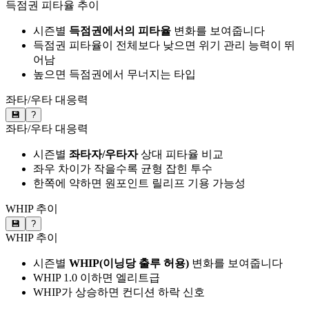
득점권 피타율 추이
시즌별
득점권에서의 피타율
변화를 보여줍니다
득점권 피타율이 전체보다 낮으면 위기 관리 능력이 뛰
어남
높으면 득점권에서 무너지는 타입
좌타/우타 대응력
💾
?
좌타/우타 대응력
시즌별
좌타자/우타자
상대 피타율 비교
좌우 차이가 작을수록 균형 잡힌 투수
한쪽에 약하면 원포인트 릴리프 기용 가능성
WHIP 추이
💾
?
WHIP 추이
시즌별
WHIP(이닝당 출루 허용)
변화를 보여줍니다
WHIP 1.0 이하면 엘리트급
WHIP가 상승하면 컨디션 하락 신호