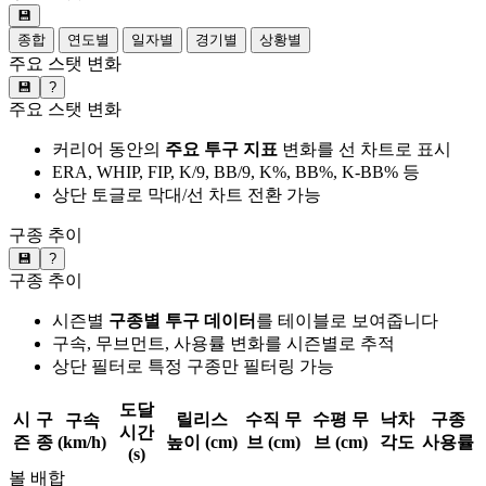
💾
종합
연도별
일자별
경기별
상황별
주요 스탯 변화
💾
?
주요 스탯 변화
커리어 동안의
주요 투구 지표
변화를 선 차트로 표시
ERA, WHIP, FIP, K/9, BB/9, K%, BB%, K-BB% 등
상단 토글로 막대/선 차트 전환 가능
구종 추이
💾
?
구종 추이
시즌별
구종별 투구 데이터
를 테이블로 보여줍니다
구속, 무브먼트, 사용률 변화를 시즌별로 추적
상단 필터로 특정 구종만 필터링 가능
도달
시
구
릴리스
수직 무
수평 무
낙차
구종
구속
시간
즌
종
(km/h)
높이 (cm)
브 (cm)
브 (cm)
각도
사용률
(s)
볼 배합