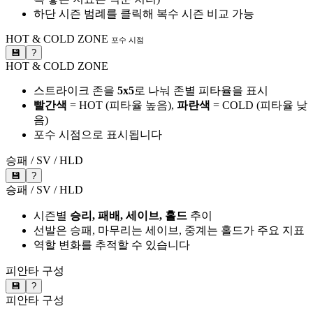
하단 시즌 범례를 클릭해 복수 시즌 비교 가능
HOT & COLD ZONE
포수 시점
💾
?
HOT & COLD ZONE
스트라이크 존을
5x5
로 나눠 존별 피타율을 표시
빨간색
= HOT (피타율 높음),
파란색
= COLD (피타율 낮
음)
포수 시점으로 표시됩니다
승패 / SV / HLD
💾
?
승패 / SV / HLD
시즌별
승리, 패배, 세이브, 홀드
추이
선발은 승패, 마무리는 세이브, 중계는 홀드가 주요 지표
역할 변화를 추적할 수 있습니다
피안타 구성
💾
?
피안타 구성