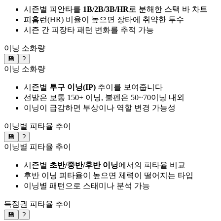
시즌별 피안타를
1B/2B/3B/HR
로 분해한 스택 바 차트
피홈런(HR) 비율이 높으면 장타에 취약한 투수
시즌 간 피장타 패턴 변화를 추적 가능
이닝 소화량
💾
?
이닝 소화량
시즌별
투구 이닝(IP)
추이를 보여줍니다
선발은 보통 150+ 이닝, 불펜은 50~70이닝 내외
이닝이 급감하면 부상이나 역할 변경 가능성
이닝별 피타율 추이
💾
?
이닝별 피타율 추이
시즌별
초반/중반/후반 이닝
에서의 피타율 비교
후반 이닝 피타율이 높으면 체력이 떨어지는 타입
이닝별 패턴으로 스태미나 분석 가능
득점권 피타율 추이
💾
?