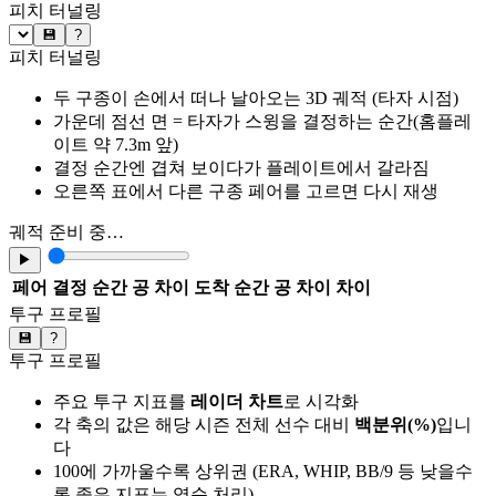
피치 터널링
💾
?
피치 터널링
두 구종이 손에서 떠나 날아오는 3D 궤적 (타자 시점)
가운데 점선 면 = 타자가 스윙을 결정하는 순간(홈플레
이트 약 7.3m 앞)
결정 순간엔 겹쳐 보이다가 플레이트에서 갈라짐
오른쪽 표에서 다른 구종 페어를 고르면 다시 재생
궤적 준비 중…
▶
페어
결정 순간 공 차이
도착 순간 공 차이
차이
투구 프로필
💾
?
투구 프로필
주요 투구 지표를
레이더 차트
로 시각화
각 축의 값은 해당 시즌 전체 선수 대비
백분위(%)
입니
다
100에 가까울수록 상위권 (ERA, WHIP, BB/9 등 낮을수
록 좋은 지표는 역순 처리)