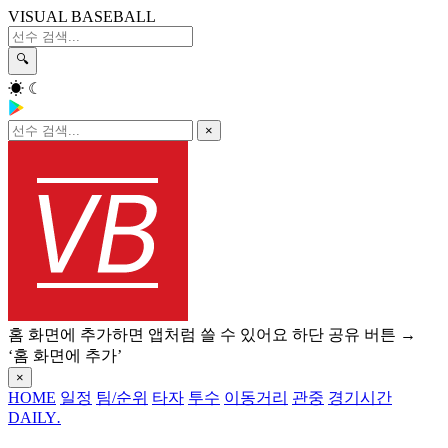
VISUAL BASEBALL
🔍
☀
☾
×
홈 화면에 추가하면 앱처럼 쓸 수 있어요
하단 공유 버튼 →
‘홈 화면에 추가’
×
HOME
일정
팀/순위
타자
투수
이동거리
관중
경기시간
DAILY
.