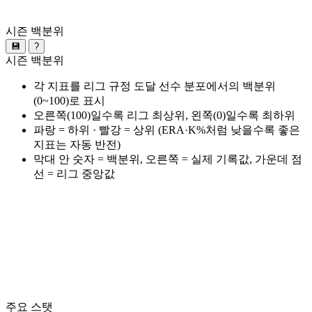
시즌 백분위
💾
?
시즌 백분위
각 지표를 리그 규정 도달 선수 분포에서의 백분위
(0~100)로 표시
오른쪽(100)일수록 리그 최상위, 왼쪽(0)일수록 최하위
파랑 = 하위 · 빨강 = 상위 (ERA·K%처럼 낮을수록 좋은
지표는 자동 반전)
막대 안 숫자 = 백분위, 오른쪽 = 실제 기록값, 가운데 점
선 = 리그 중앙값
주요 스탯