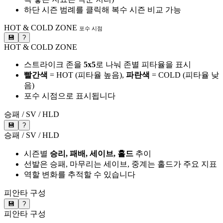
하단 시즌 범례를 클릭해 복수 시즌 비교 가능
HOT & COLD ZONE
포수 시점
💾
?
HOT & COLD ZONE
스트라이크 존을
5x5
로 나눠 존별 피타율을 표시
빨간색
= HOT (피타율 높음),
파란색
= COLD (피타율 낮
음)
포수 시점으로 표시됩니다
승패 / SV / HLD
💾
?
승패 / SV / HLD
시즌별
승리, 패배, 세이브, 홀드
추이
선발은 승패, 마무리는 세이브, 중계는 홀드가 주요 지표
역할 변화를 추적할 수 있습니다
피안타 구성
💾
?
피안타 구성