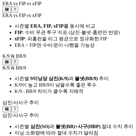
ERA vs FIP vs xFIP
💾
?
ERA vs FIP vs xFIP
시즌별
ERA, FIP, xFIP
를 동시에 비교
FIP
: 수비 무관 투구 지표 (삼진·볼넷·홈런만 반영)
xFIP
: 피홈런을 리그 평균으로 정규화한 FIP
ERA > FIP면 수비/운이 나빴을 가능성
K/9 & BB/9
💾
?
K/9 & BB/9
시즌별
9이닝당 삼진(K/9)
과
볼넷(BB/9)
추이
K/9이 높고 BB/9이 낮을수록 좋은 투수
K/9 - BB/9 차이가 클수록 지배적
삼진/사사구 추이
💾
?
삼진/사사구 추이
시즌별
삼진(SO)
과
볼넷(BB)+사구(HBP)
절대 수치 추이
이닝 소화량에 따라 절대 수치가 달라짐