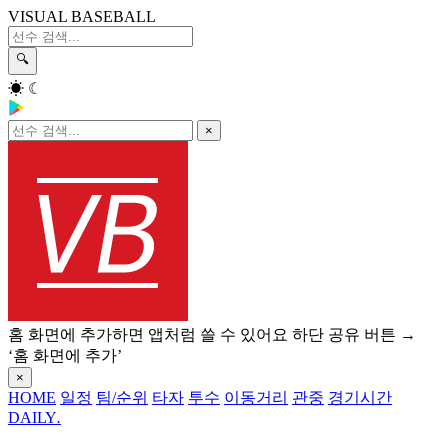
VISUAL BASEBALL
🔍
☀
☾
×
홈 화면에 추가하면 앱처럼 쓸 수 있어요
하단 공유 버튼 →
‘홈 화면에 추가’
×
HOME
일정
팀/순위
타자
투수
이동거리
관중
경기시간
DAILY
.