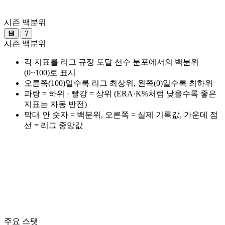
시즌 백분위
💾
?
시즌 백분위
각 지표를 리그 규정 도달 선수 분포에서의 백분위
(0~100)로 표시
오른쪽(100)일수록 리그 최상위, 왼쪽(0)일수록 최하위
파랑 = 하위 · 빨강 = 상위 (ERA·K%처럼 낮을수록 좋은
지표는 자동 반전)
막대 안 숫자 = 백분위, 오른쪽 = 실제 기록값, 가운데 점
선 = 리그 중앙값
주요 스탯