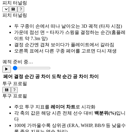
피치 터널링
💾
?
피치 터널링
두 구종이 손에서 떠나 날아오는 3D 궤적 (타자 시점)
가운데 점선 면 = 타자가 스윙을 결정하는 순간(홈플레
이트 약 7.3m 앞)
결정 순간엔 겹쳐 보이다가 플레이트에서 갈라짐
오른쪽 표에서 다른 구종 페어를 고르면 다시 재생
궤적 준비 중…
▶
페어
결정 순간 공 차이
도착 순간 공 차이
차이
투구 프로필
💾
?
투구 프로필
주요 투구 지표를
레이더 차트
로 시각화
각 축의 값은 해당 시즌 전체 선수 대비
백분위(%)
입니
다
100에 가까울수록 상위권 (ERA, WHIP, BB/9 등 낮을수
록 좋은 지표는 역순 처리)