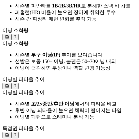
시즌별 피안타를
1B/2B/3B/HR
로 분해한 스택 바 차트
피홈런(HR) 비율이 높으면 장타에 취약한 투수
시즌 간 피장타 패턴 변화를 추적 가능
이닝 소화량
💾
?
이닝 소화량
시즌별
투구 이닝(IP)
추이를 보여줍니다
선발은 보통 150+ 이닝, 불펜은 50~70이닝 내외
이닝이 급감하면 부상이나 역할 변경 가능성
이닝별 피타율 추이
💾
?
이닝별 피타율 추이
시즌별
초반/중반/후반 이닝
에서의 피타율 비교
후반 이닝 피타율이 높으면 체력이 떨어지는 타입
이닝별 패턴으로 스태미나 분석 가능
득점권 피타율 추이
💾
?