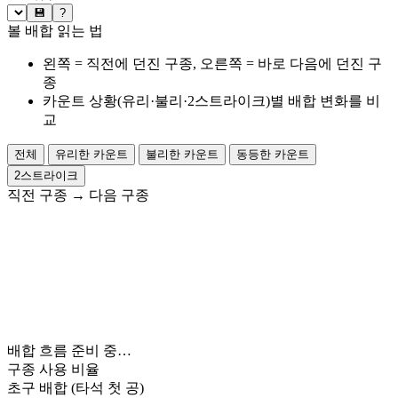
💾
?
볼 배합 읽는 법
왼쪽 = 직전에 던진 구종, 오른쪽 = 바로 다음에 던진 구
종
카운트 상황(유리·불리·2스트라이크)별 배합 변화를 비
교
전체
유리한 카운트
불리한 카운트
동등한 카운트
2스트라이크
직전 구종
→
다음 구종
배합 흐름 준비 중…
구종 사용 비율
초구 배합
(타석 첫 공)