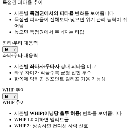
득점권 피타율 추이
시즌별
득점권에서의 피타율
변화를 보여줍니다
득점권 피타율이 전체보다 낮으면 위기 관리 능력이 뛰
어남
높으면 득점권에서 무너지는 타입
좌타/우타 대응력
💾
?
좌타/우타 대응력
시즌별
좌타자/우타자
상대 피타율 비교
좌우 차이가 작을수록 균형 잡힌 투수
한쪽에 약하면 원포인트 릴리프 기용 가능성
WHIP 추이
💾
?
WHIP 추이
시즌별
WHIP(이닝당 출루 허용)
변화를 보여줍니다
WHIP 1.0 이하면 엘리트급
WHIP가 상승하면 컨디션 하락 신호