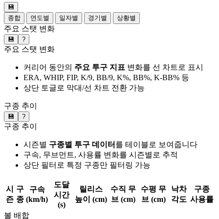
💾
종합
연도별
일자별
경기별
상황별
주요 스탯 변화
💾
?
주요 스탯 변화
커리어 동안의
주요 투구 지표
변화를 선 차트로 표시
ERA, WHIP, FIP, K/9, BB/9, K%, BB%, K-BB% 등
상단 토글로 막대/선 차트 전환 가능
구종 추이
💾
?
구종 추이
시즌별
구종별 투구 데이터
를 테이블로 보여줍니다
구속, 무브먼트, 사용률 변화를 시즌별로 추적
상단 필터로 특정 구종만 필터링 가능
도달
시
구
릴리스
수직 무
수평 무
낙차
구종
구속
시간
즌
종
(km/h)
높이 (cm)
브 (cm)
브 (cm)
각도
사용률
(s)
볼 배합