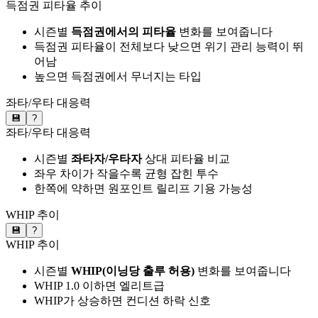
득점권 피타율 추이
시즌별
득점권에서의 피타율
변화를 보여줍니다
득점권 피타율이 전체보다 낮으면 위기 관리 능력이 뛰
어남
높으면 득점권에서 무너지는 타입
좌타/우타 대응력
💾
?
좌타/우타 대응력
시즌별
좌타자/우타자
상대 피타율 비교
좌우 차이가 작을수록 균형 잡힌 투수
한쪽에 약하면 원포인트 릴리프 기용 가능성
WHIP 추이
💾
?
WHIP 추이
시즌별
WHIP(이닝당 출루 허용)
변화를 보여줍니다
WHIP 1.0 이하면 엘리트급
WHIP가 상승하면 컨디션 하락 신호