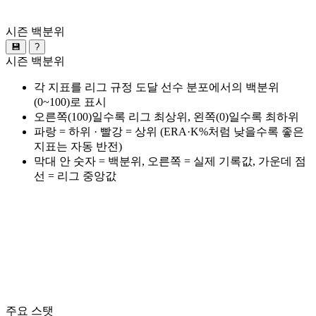
시즌 백분위
💾
?
시즌 백분위
각 지표를 리그 규정 도달 선수 분포에서의 백분위
(0~100)로 표시
오른쪽(100)일수록 리그 최상위, 왼쪽(0)일수록 최하위
파랑 = 하위 · 빨강 = 상위 (ERA·K%처럼 낮을수록 좋은
지표는 자동 반전)
막대 안 숫자 = 백분위, 오른쪽 = 실제 기록값, 가운데 점
선 = 리그 중앙값
주요 스탯