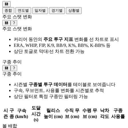
💾
종합
연도별
일자별
경기별
상황별
주요 스탯 변화
💾
?
주요 스탯 변화
커리어 동안의
주요 투구 지표
변화를 선 차트로 표시
ERA, WHIP, FIP, K/9, BB/9, K%, BB%, K-BB% 등
상단 토글로 막대/선 차트 전환 가능
구종 추이
💾
?
구종 추이
시즌별
구종별 투구 데이터
를 테이블로 보여줍니다
구속, 무브먼트, 사용률 변화를 시즌별로 추적
상단 필터로 특정 구종만 필터링 가능
도달
시
구
릴리스
수직 무
수평 무
낙차
구종
구속
시간
즌
종
(km/h)
높이 (cm)
브 (cm)
브 (cm)
각도
사용률
(s)
볼 배합