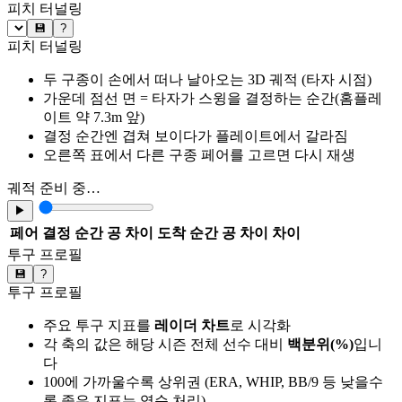
피치 터널링
💾
?
피치 터널링
두 구종이 손에서 떠나 날아오는 3D 궤적 (타자 시점)
가운데 점선 면 = 타자가 스윙을 결정하는 순간(홈플레
이트 약 7.3m 앞)
결정 순간엔 겹쳐 보이다가 플레이트에서 갈라짐
오른쪽 표에서 다른 구종 페어를 고르면 다시 재생
궤적 준비 중…
▶
페어
결정 순간 공 차이
도착 순간 공 차이
차이
투구 프로필
💾
?
투구 프로필
주요 투구 지표를
레이더 차트
로 시각화
각 축의 값은 해당 시즌 전체 선수 대비
백분위(%)
입니
다
100에 가까울수록 상위권 (ERA, WHIP, BB/9 등 낮을수
록 좋은 지표는 역순 처리)