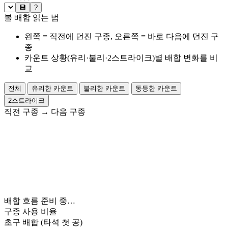
💾
?
볼 배합 읽는 법
왼쪽 = 직전에 던진 구종, 오른쪽 = 바로 다음에 던진 구
종
카운트 상황(유리·불리·2스트라이크)별 배합 변화를 비
교
전체
유리한 카운트
불리한 카운트
동등한 카운트
2스트라이크
직전 구종
→
다음 구종
배합 흐름 준비 중…
구종 사용 비율
초구 배합
(타석 첫 공)