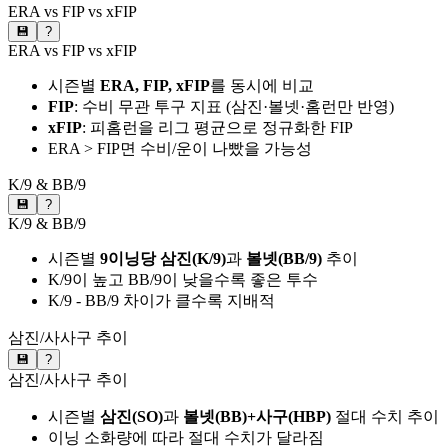
ERA vs FIP vs xFIP
💾
?
ERA vs FIP vs xFIP
시즌별
ERA, FIP, xFIP
를 동시에 비교
FIP
: 수비 무관 투구 지표 (삼진·볼넷·홈런만 반영)
xFIP
: 피홈런을 리그 평균으로 정규화한 FIP
ERA > FIP면 수비/운이 나빴을 가능성
K/9 & BB/9
💾
?
K/9 & BB/9
시즌별
9이닝당 삼진(K/9)
과
볼넷(BB/9)
추이
K/9이 높고 BB/9이 낮을수록 좋은 투수
K/9 - BB/9 차이가 클수록 지배적
삼진/사사구 추이
💾
?
삼진/사사구 추이
시즌별
삼진(SO)
과
볼넷(BB)+사구(HBP)
절대 수치 추이
이닝 소화량에 따라 절대 수치가 달라짐