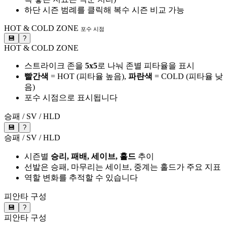
하단 시즌 범례를 클릭해 복수 시즌 비교 가능
HOT & COLD ZONE
포수 시점
💾
?
HOT & COLD ZONE
스트라이크 존을
5x5
로 나눠 존별 피타율을 표시
빨간색
= HOT (피타율 높음),
파란색
= COLD (피타율 낮
음)
포수 시점으로 표시됩니다
승패 / SV / HLD
💾
?
승패 / SV / HLD
시즌별
승리, 패배, 세이브, 홀드
추이
선발은 승패, 마무리는 세이브, 중계는 홀드가 주요 지표
역할 변화를 추적할 수 있습니다
피안타 구성
💾
?
피안타 구성