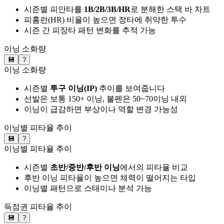
시즌별 피안타를
1B/2B/3B/HR
로 분해한 스택 바 차트
피홈런(HR) 비율이 높으면 장타에 취약한 투수
시즌 간 피장타 패턴 변화를 추적 가능
이닝 소화량
💾
?
이닝 소화량
시즌별
투구 이닝(IP)
추이를 보여줍니다
선발은 보통 150+ 이닝, 불펜은 50~70이닝 내외
이닝이 급감하면 부상이나 역할 변경 가능성
이닝별 피타율 추이
💾
?
이닝별 피타율 추이
시즌별
초반/중반/후반 이닝
에서의 피타율 비교
후반 이닝 피타율이 높으면 체력이 떨어지는 타입
이닝별 패턴으로 스태미나 분석 가능
득점권 피타율 추이
💾
?