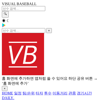
VISUAL BASEBALL
🔍
☀
☾
×
홈 화면에 추가하면 앱처럼 쓸 수 있어요
하단 공유 버튼 →
‘홈 화면에 추가’
×
HOME
일정
팀/순위
타자
투수
이동거리
관중
경기시간
DAILY
.