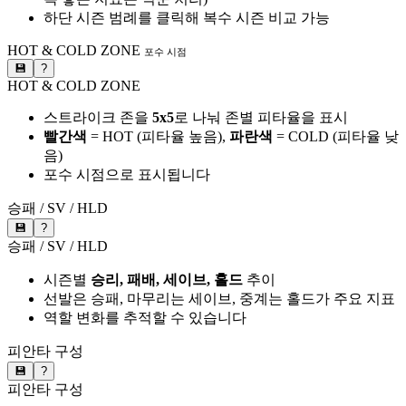
하단 시즌 범례를 클릭해 복수 시즌 비교 가능
HOT & COLD ZONE
포수 시점
💾
?
HOT & COLD ZONE
스트라이크 존을
5x5
로 나눠 존별 피타율을 표시
빨간색
= HOT (피타율 높음),
파란색
= COLD (피타율 낮
음)
포수 시점으로 표시됩니다
승패 / SV / HLD
💾
?
승패 / SV / HLD
시즌별
승리, 패배, 세이브, 홀드
추이
선발은 승패, 마무리는 세이브, 중계는 홀드가 주요 지표
역할 변화를 추적할 수 있습니다
피안타 구성
💾
?
피안타 구성