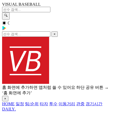
VISUAL BASEBALL
🔍
☀
☾
×
홈 화면에 추가하면 앱처럼 쓸 수 있어요
하단 공유 버튼 →
‘홈 화면에 추가’
×
HOME
일정
팀/순위
타자
투수
이동거리
관중
경기시간
DAILY
.