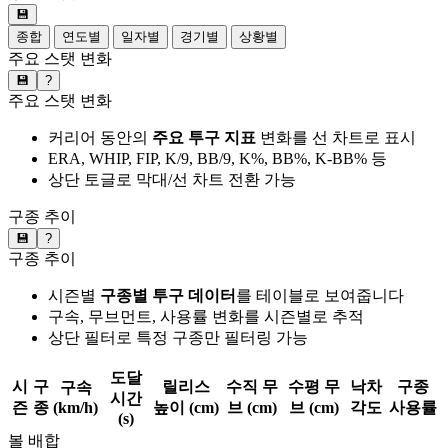
💾
종합
연도별
일자별
경기별
상황별
주요 스탯 변화
💾
?
주요 스탯 변화
커리어 동안의
주요 투구 지표
변화를 선 차트로 표시
ERA, WHIP, FIP, K/9, BB/9, K%, BB%, K-BB% 등
상단 토글로 막대/선 차트 전환 가능
구종 추이
💾
?
구종 추이
시즌별
구종별 투구 데이터
를 테이블로 보여줍니다
구속, 무브먼트, 사용률 변화를 시즌별로 추적
상단 필터로 특정 구종만 필터링 가능
도달
시
구
릴리스
수직 무
수평 무
낙차
구종
구속
시간
즌
종
(km/h)
높이 (cm)
브 (cm)
브 (cm)
각도
사용률
(s)
볼 배합