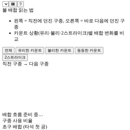
💾
?
볼 배합 읽는 법
왼쪽 = 직전에 던진 구종, 오른쪽 = 바로 다음에 던진 구
종
카운트 상황(유리·불리·2스트라이크)별 배합 변화를 비
교
전체
유리한 카운트
불리한 카운트
동등한 카운트
2스트라이크
직전 구종
→
다음 구종
배합 흐름 준비 중…
구종 사용 비율
초구 배합
(타석 첫 공)