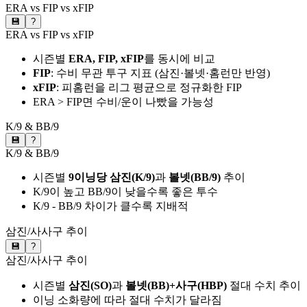
ERA vs FIP vs xFIP
💾
?
ERA vs FIP vs xFIP
시즌별
ERA, FIP, xFIP
를 동시에 비교
FIP
: 수비 무관 투구 지표 (삼진·볼넷·홈런만 반영)
xFIP
: 피홈런을 리그 평균으로 정규화한 FIP
ERA > FIP면 수비/운이 나빴을 가능성
K/9 & BB/9
💾
?
K/9 & BB/9
시즌별
9이닝당 삼진(K/9)
과
볼넷(BB/9)
추이
K/9이 높고 BB/9이 낮을수록 좋은 투수
K/9 - BB/9 차이가 클수록 지배적
삼진/사사구 추이
💾
?
삼진/사사구 추이
시즌별
삼진(SO)
과
볼넷(BB)+사구(HBP)
절대 수치 추이
이닝 소화량에 따라 절대 수치가 달라짐