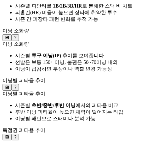
시즌별 피안타를
1B/2B/3B/HR
로 분해한 스택 바 차트
피홈런(HR) 비율이 높으면 장타에 취약한 투수
시즌 간 피장타 패턴 변화를 추적 가능
이닝 소화량
💾
?
이닝 소화량
시즌별
투구 이닝(IP)
추이를 보여줍니다
선발은 보통 150+ 이닝, 불펜은 50~70이닝 내외
이닝이 급감하면 부상이나 역할 변경 가능성
이닝별 피타율 추이
💾
?
이닝별 피타율 추이
시즌별
초반/중반/후반 이닝
에서의 피타율 비교
후반 이닝 피타율이 높으면 체력이 떨어지는 타입
이닝별 패턴으로 스태미나 분석 가능
득점권 피타율 추이
💾
?