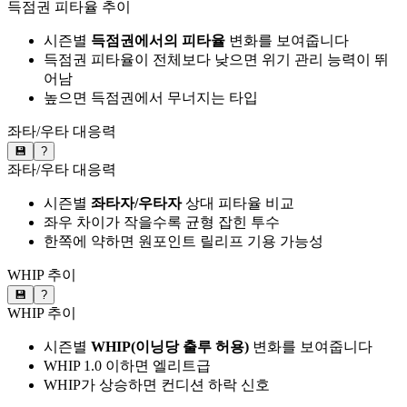
득점권 피타율 추이
시즌별
득점권에서의 피타율
변화를 보여줍니다
득점권 피타율이 전체보다 낮으면 위기 관리 능력이 뛰
어남
높으면 득점권에서 무너지는 타입
좌타/우타 대응력
💾
?
좌타/우타 대응력
시즌별
좌타자/우타자
상대 피타율 비교
좌우 차이가 작을수록 균형 잡힌 투수
한쪽에 약하면 원포인트 릴리프 기용 가능성
WHIP 추이
💾
?
WHIP 추이
시즌별
WHIP(이닝당 출루 허용)
변화를 보여줍니다
WHIP 1.0 이하면 엘리트급
WHIP가 상승하면 컨디션 하락 신호