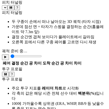
피치 터널링
💾
?
피치 터널링
두 구종이 손에서 떠나 날아오는 3D 궤적 (타자 시점)
가운데 점선 면 = 타자가 스윙을 결정하는 순간(홈플레
이트 약 7.3m 앞)
결정 순간엔 겹쳐 보이다가 플레이트에서 갈라짐
오른쪽 표에서 다른 구종 페어를 고르면 다시 재생
궤적 준비 중…
▶
페어
결정 순간 공 차이
도착 순간 공 차이
차이
투구 프로필
💾
?
투구 프로필
주요 투구 지표를
레이더 차트
로 시각화
각 축의 값은 해당 시즌 전체 선수 대비
백분위(%)
입니
다
100에 가까울수록 상위권 (ERA, WHIP, BB/9 등 낮을수
록 좋은 지표는 역순 처리)