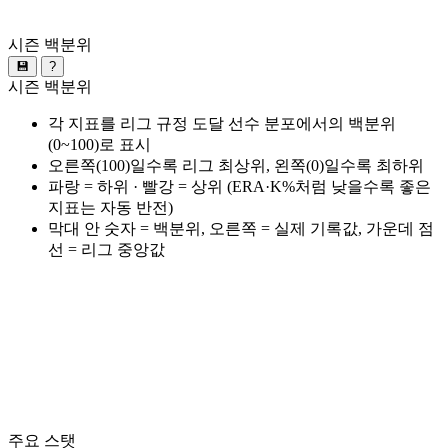
시즌 백분위
💾
?
시즌 백분위
각 지표를 리그 규정 도달 선수 분포에서의 백분위
(0~100)로 표시
오른쪽(100)일수록 리그 최상위, 왼쪽(0)일수록 최하위
파랑 = 하위 · 빨강 = 상위 (ERA·K%처럼 낮을수록 좋은
지표는 자동 반전)
막대 안 숫자 = 백분위, 오른쪽 = 실제 기록값, 가운데 점
선 = 리그 중앙값
주요 스탯