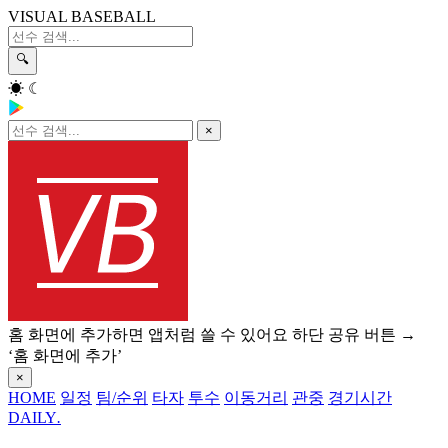
VISUAL BASEBALL
🔍
☀
☾
×
홈 화면에 추가하면 앱처럼 쓸 수 있어요
하단 공유 버튼 →
‘홈 화면에 추가’
×
HOME
일정
팀/순위
타자
투수
이동거리
관중
경기시간
DAILY
.