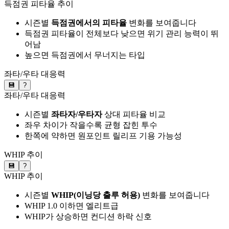
득점권 피타율 추이
시즌별
득점권에서의 피타율
변화를 보여줍니다
득점권 피타율이 전체보다 낮으면 위기 관리 능력이 뛰
어남
높으면 득점권에서 무너지는 타입
좌타/우타 대응력
💾
?
좌타/우타 대응력
시즌별
좌타자/우타자
상대 피타율 비교
좌우 차이가 작을수록 균형 잡힌 투수
한쪽에 약하면 원포인트 릴리프 기용 가능성
WHIP 추이
💾
?
WHIP 추이
시즌별
WHIP(이닝당 출루 허용)
변화를 보여줍니다
WHIP 1.0 이하면 엘리트급
WHIP가 상승하면 컨디션 하락 신호