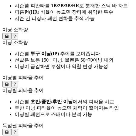
시즌별 피안타를
1B/2B/3B/HR
로 분해한 스택 바 차트
피홈런(HR) 비율이 높으면 장타에 취약한 투수
시즌 간 피장타 패턴 변화를 추적 가능
이닝 소화량
💾
?
이닝 소화량
시즌별
투구 이닝(IP)
추이를 보여줍니다
선발은 보통 150+ 이닝, 불펜은 50~70이닝 내외
이닝이 급감하면 부상이나 역할 변경 가능성
이닝별 피타율 추이
💾
?
이닝별 피타율 추이
시즌별
초반/중반/후반 이닝
에서의 피타율 비교
후반 이닝 피타율이 높으면 체력이 떨어지는 타입
이닝별 패턴으로 스태미나 분석 가능
득점권 피타율 추이
💾
?