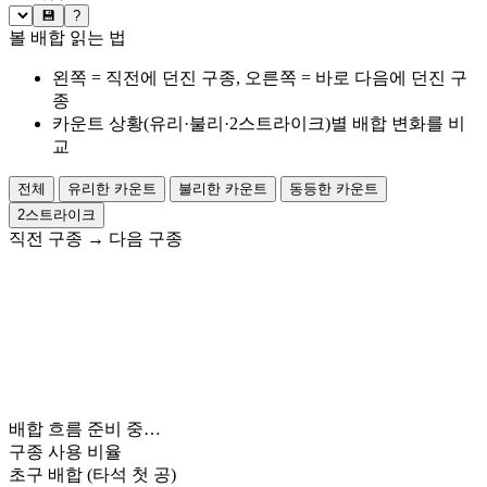
💾
?
볼 배합 읽는 법
왼쪽 = 직전에 던진 구종, 오른쪽 = 바로 다음에 던진 구
종
카운트 상황(유리·불리·2스트라이크)별 배합 변화를 비
교
전체
유리한 카운트
불리한 카운트
동등한 카운트
2스트라이크
직전 구종
→
다음 구종
배합 흐름 준비 중…
구종 사용 비율
초구 배합
(타석 첫 공)