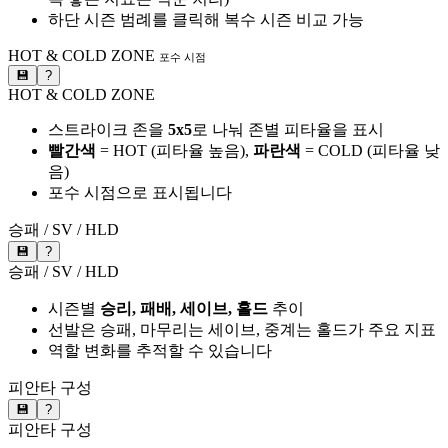
하단 시즌 범례를 클릭해 복수 시즌 비교 가능
HOT & COLD ZONE
포수 시점
💾
?
HOT & COLD ZONE
스트라이크 존을
5x5
로 나눠 존별 피타율을 표시
빨간색
= HOT (피타율 높음),
파란색
= COLD (피타율 낮
음)
포수 시점으로 표시됩니다
승패 / SV / HLD
💾
?
승패 / SV / HLD
시즌별
승리, 패배, 세이브, 홀드
추이
선발은 승패, 마무리는 세이브, 중계는 홀드가 주요 지표
역할 변화를 추적할 수 있습니다
피안타 구성
💾
?
피안타 구성