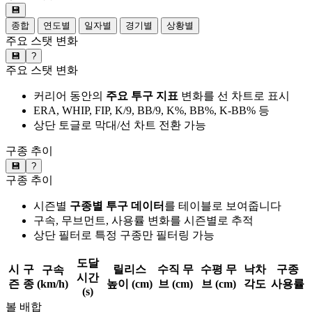
💾
종합
연도별
일자별
경기별
상황별
주요 스탯 변화
💾
?
주요 스탯 변화
커리어 동안의
주요 투구 지표
변화를 선 차트로 표시
ERA, WHIP, FIP, K/9, BB/9, K%, BB%, K-BB% 등
상단 토글로 막대/선 차트 전환 가능
구종 추이
💾
?
구종 추이
시즌별
구종별 투구 데이터
를 테이블로 보여줍니다
구속, 무브먼트, 사용률 변화를 시즌별로 추적
상단 필터로 특정 구종만 필터링 가능
도달
시
구
릴리스
수직 무
수평 무
낙차
구종
구속
시간
즌
종
(km/h)
높이 (cm)
브 (cm)
브 (cm)
각도
사용률
(s)
볼 배합