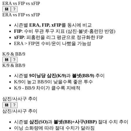
ERA vs FIP vs xFIP
💾
?
ERA vs FIP vs xFIP
시즌별
ERA, FIP, xFIP
를 동시에 비교
FIP
: 수비 무관 투구 지표 (삼진·볼넷·홈런만 반영)
xFIP
: 피홈런을 리그 평균으로 정규화한 FIP
ERA > FIP면 수비/운이 나빴을 가능성
K/9 & BB/9
💾
?
K/9 & BB/9
시즌별
9이닝당 삼진(K/9)
과
볼넷(BB/9)
추이
K/9이 높고 BB/9이 낮을수록 좋은 투수
K/9 - BB/9 차이가 클수록 지배적
삼진/사사구 추이
💾
?
삼진/사사구 추이
시즌별
삼진(SO)
과
볼넷(BB)+사구(HBP)
절대 수치 추이
이닝 소화량에 따라 절대 수치가 달라짐