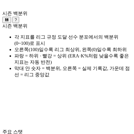
시즌 백분위
💾
?
시즌 백분위
각 지표를 리그 규정 도달 선수 분포에서의 백분위
(0~100)로 표시
오른쪽(100)일수록 리그 최상위, 왼쪽(0)일수록 최하위
파랑 = 하위 · 빨강 = 상위 (ERA·K%처럼 낮을수록 좋은
지표는 자동 반전)
막대 안 숫자 = 백분위, 오른쪽 = 실제 기록값, 가운데 점
선 = 리그 중앙값
주요 스탯