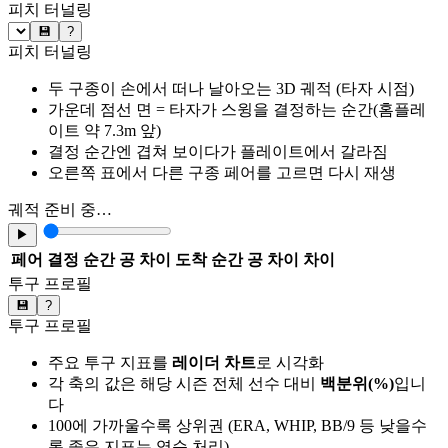
피치 터널링
💾
?
피치 터널링
두 구종이 손에서 떠나 날아오는 3D 궤적 (타자 시점)
가운데 점선 면 = 타자가 스윙을 결정하는 순간(홈플레
이트 약 7.3m 앞)
결정 순간엔 겹쳐 보이다가 플레이트에서 갈라짐
오른쪽 표에서 다른 구종 페어를 고르면 다시 재생
궤적 준비 중…
▶
페어
결정 순간 공 차이
도착 순간 공 차이
차이
투구 프로필
💾
?
투구 프로필
주요 투구 지표를
레이더 차트
로 시각화
각 축의 값은 해당 시즌 전체 선수 대비
백분위(%)
입니
다
100에 가까울수록 상위권 (ERA, WHIP, BB/9 등 낮을수
록 좋은 지표는 역순 처리)