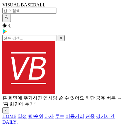
VISUAL BASEBALL
🔍
☀
☾
×
홈 화면에 추가하면 앱처럼 쓸 수 있어요
하단 공유 버튼 →
‘홈 화면에 추가’
×
HOME
일정
팀/순위
타자
투수
이동거리
관중
경기시간
DAILY
.