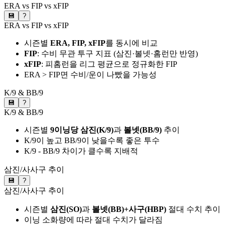
ERA vs FIP vs xFIP
💾
?
ERA vs FIP vs xFIP
시즌별
ERA, FIP, xFIP
를 동시에 비교
FIP
: 수비 무관 투구 지표 (삼진·볼넷·홈런만 반영)
xFIP
: 피홈런을 리그 평균으로 정규화한 FIP
ERA > FIP면 수비/운이 나빴을 가능성
K/9 & BB/9
💾
?
K/9 & BB/9
시즌별
9이닝당 삼진(K/9)
과
볼넷(BB/9)
추이
K/9이 높고 BB/9이 낮을수록 좋은 투수
K/9 - BB/9 차이가 클수록 지배적
삼진/사사구 추이
💾
?
삼진/사사구 추이
시즌별
삼진(SO)
과
볼넷(BB)+사구(HBP)
절대 수치 추이
이닝 소화량에 따라 절대 수치가 달라짐