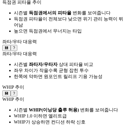
득점권 피타율 추이
시즌별
득점권에서의 피타율
변화를 보여줍니다
득점권 피타율이 전체보다 낮으면 위기 관리 능력이 뛰
어남
높으면 득점권에서 무너지는 타입
좌타/우타 대응력
💾
?
좌타/우타 대응력
시즌별
좌타자/우타자
상대 피타율 비교
좌우 차이가 작을수록 균형 잡힌 투수
한쪽에 약하면 원포인트 릴리프 기용 가능성
WHIP 추이
💾
?
WHIP 추이
시즌별
WHIP(이닝당 출루 허용)
변화를 보여줍니다
WHIP 1.0 이하면 엘리트급
WHIP가 상승하면 컨디션 하락 신호