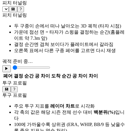
피치 터널링
💾
?
피치 터널링
두 구종이 손에서 떠나 날아오는 3D 궤적 (타자 시점)
가운데 점선 면 = 타자가 스윙을 결정하는 순간(홈플레
이트 약 7.3m 앞)
결정 순간엔 겹쳐 보이다가 플레이트에서 갈라짐
오른쪽 표에서 다른 구종 페어를 고르면 다시 재생
궤적 준비 중…
▶
페어
결정 순간 공 차이
도착 순간 공 차이
차이
투구 프로필
💾
?
투구 프로필
주요 투구 지표를
레이더 차트
로 시각화
각 축의 값은 해당 시즌 전체 선수 대비
백분위(%)
입니
다
100에 가까울수록 상위권 (ERA, WHIP, BB/9 등 낮을수
록 좋은 지표는 역순 처리)