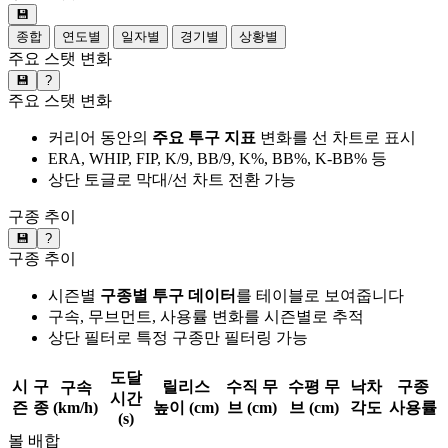
💾
종합
연도별
일자별
경기별
상황별
주요 스탯 변화
💾
?
주요 스탯 변화
커리어 동안의
주요 투구 지표
변화를 선 차트로 표시
ERA, WHIP, FIP, K/9, BB/9, K%, BB%, K-BB% 등
상단 토글로 막대/선 차트 전환 가능
구종 추이
💾
?
구종 추이
시즌별
구종별 투구 데이터
를 테이블로 보여줍니다
구속, 무브먼트, 사용률 변화를 시즌별로 추적
상단 필터로 특정 구종만 필터링 가능
도달
시
구
릴리스
수직 무
수평 무
낙차
구종
구속
시간
즌
종
(km/h)
높이 (cm)
브 (cm)
브 (cm)
각도
사용률
(s)
볼 배합