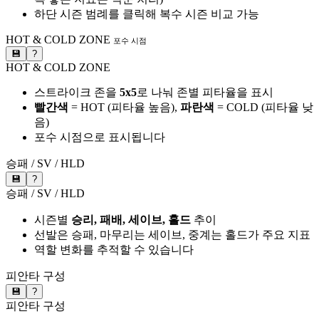
하단 시즌 범례를 클릭해 복수 시즌 비교 가능
HOT & COLD ZONE
포수 시점
💾
?
HOT & COLD ZONE
스트라이크 존을
5x5
로 나눠 존별 피타율을 표시
빨간색
= HOT (피타율 높음),
파란색
= COLD (피타율 낮
음)
포수 시점으로 표시됩니다
승패 / SV / HLD
💾
?
승패 / SV / HLD
시즌별
승리, 패배, 세이브, 홀드
추이
선발은 승패, 마무리는 세이브, 중계는 홀드가 주요 지표
역할 변화를 추적할 수 있습니다
피안타 구성
💾
?
피안타 구성