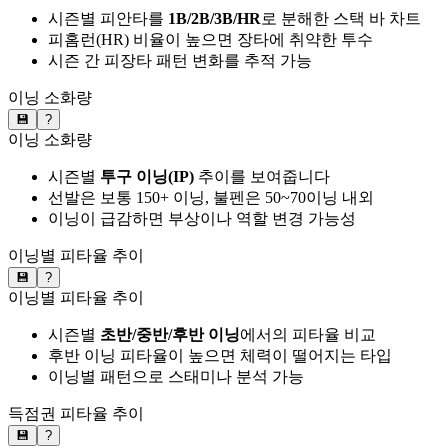
시즌별 피안타를
1B/2B/3B/HR
로 분해한 스택 바 차트
피홈런(HR) 비율이 높으면 장타에 취약한 투수
시즌 간 피장타 패턴 변화를 추적 가능
이닝 소화량
💾
?
이닝 소화량
시즌별
투구 이닝(IP)
추이를 보여줍니다
선발은 보통 150+ 이닝, 불펜은 50~70이닝 내외
이닝이 급감하면 부상이나 역할 변경 가능성
이닝별 피타율 추이
💾
?
이닝별 피타율 추이
시즌별
초반/중반/후반 이닝
에서의 피타율 비교
후반 이닝 피타율이 높으면 체력이 떨어지는 타입
이닝별 패턴으로 스태미나 분석 가능
득점권 피타율 추이
💾
?