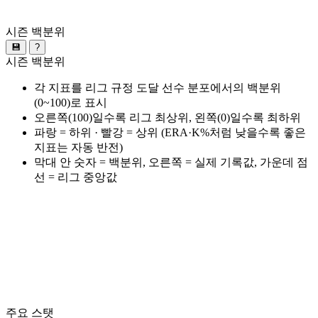
시즌 백분위
💾
?
시즌 백분위
각 지표를 리그 규정 도달 선수 분포에서의 백분위
(0~100)로 표시
오른쪽(100)일수록 리그 최상위, 왼쪽(0)일수록 최하위
파랑 = 하위 · 빨강 = 상위 (ERA·K%처럼 낮을수록 좋은
지표는 자동 반전)
막대 안 숫자 = 백분위, 오른쪽 = 실제 기록값, 가운데 점
선 = 리그 중앙값
주요 스탯