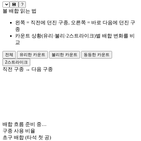
💾
?
볼 배합 읽는 법
왼쪽 = 직전에 던진 구종, 오른쪽 = 바로 다음에 던진 구
종
카운트 상황(유리·불리·2스트라이크)별 배합 변화를 비
교
전체
유리한 카운트
불리한 카운트
동등한 카운트
2스트라이크
직전 구종
→
다음 구종
배합 흐름 준비 중…
구종 사용 비율
초구 배합
(타석 첫 공)