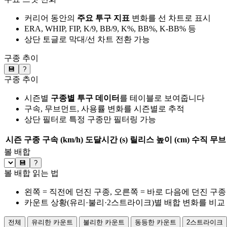
커리어 동안의
주요 투구 지표
변화를 선 차트로 표시
ERA, WHIP, FIP, K/9, BB/9, K%, BB%, K-BB% 등
상단 토글로 막대/선 차트 전환 가능
구종 추이
💾
?
구종 추이
시즌별
구종별 투구 데이터
를 테이블로 보여줍니다
구속, 무브먼트, 사용률 변화를 시즌별로 추적
상단 필터로 특정 구종만 필터링 가능
시즌
구종
구속 (km/h)
도달시간 (s)
릴리스 높이 (cm)
수직 무브 
볼 배합
💾
?
볼 배합 읽는 법
왼쪽 = 직전에 던진 구종, 오른쪽 = 바로 다음에 던진 구종
카운트 상황(유리·불리·2스트라이크)별 배합 변화를 비교
전체
유리한 카운트
불리한 카운트
동등한 카운트
2스트라이크