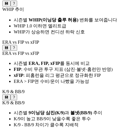
💾
?
WHIP 추이
시즌별
WHIP(이닝당 출루 허용)
변화를 보여줍니다
WHIP 1.0 이하면 엘리트급
WHIP가 상승하면 컨디션 하락 신호
ERA vs FIP vs xFIP
💾
?
ERA vs FIP vs xFIP
시즌별
ERA, FIP, xFIP
를 동시에 비교
FIP
: 수비 무관 투구 지표 (삼진·볼넷·홈런만 반영)
xFIP
: 피홈런을 리그 평균으로 정규화한 FIP
ERA > FIP면 수비/운이 나빴을 가능성
K/9 & BB/9
💾
?
K/9 & BB/9
시즌별
9이닝당 삼진(K/9)
과
볼넷(BB/9)
추이
K/9이 높고 BB/9이 낮을수록 좋은 투수
K/9 - BB/9 차이가 클수록 지배적