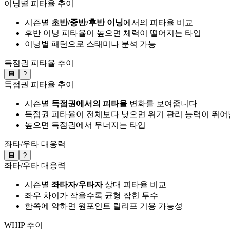
이닝별 피타율 추이
시즌별
초반/중반/후반 이닝
에서의 피타율 비교
후반 이닝 피타율이 높으면 체력이 떨어지는 타입
이닝별 패턴으로 스태미나 분석 가능
득점권 피타율 추이
💾
?
득점권 피타율 추이
시즌별
득점권에서의 피타율
변화를 보여줍니다
득점권 피타율이 전체보다 낮으면 위기 관리 능력이 뛰어
높으면 득점권에서 무너지는 타입
좌타/우타 대응력
💾
?
좌타/우타 대응력
시즌별
좌타자/우타자
상대 피타율 비교
좌우 차이가 작을수록 균형 잡힌 투수
한쪽에 약하면 원포인트 릴리프 기용 가능성
WHIP 추이