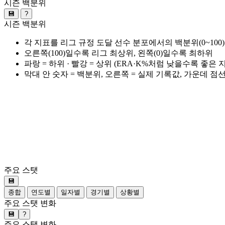
시즌 백분위
💾
?
시즌 백분위
각 지표를 리그 규정 도달 선수 분포에서의 백분위(0~100
오른쪽(100)일수록 리그 최상위, 왼쪽(0)일수록 최하위
파랑 = 하위 · 빨강 = 상위 (ERA·K%처럼 낮을수록 좋은
막대 안 숫자 = 백분위, 오른쪽 = 실제 기록값, 가운데 점
주요 스탯
💾
종합
연도별
일자별
경기별
상황별
주요 스탯 변화
💾
?
주요 스탯 변화