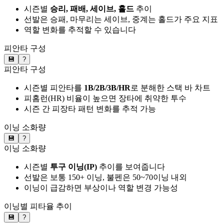
시즌별
승리, 패배, 세이브, 홀드
추이
선발은 승패, 마무리는 세이브, 중계는 홀드가 주요 지표
역할 변화를 추적할 수 있습니다
피안타 구성
💾
?
피안타 구성
시즌별 피안타를
1B/2B/3B/HR
로 분해한 스택 바 차트
피홈런(HR) 비율이 높으면 장타에 취약한 투수
시즌 간 피장타 패턴 변화를 추적 가능
이닝 소화량
💾
?
이닝 소화량
시즌별
투구 이닝(IP)
추이를 보여줍니다
선발은 보통 150+ 이닝, 불펜은 50~70이닝 내외
이닝이 급감하면 부상이나 역할 변경 가능성
이닝별 피타율 추이
💾
?