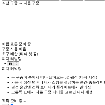
직전 구종
→
다음 구종
배합 흐름 준비 중…
구종 사용 비율
초구 배합
(타석 첫 공)
피치 터널링
💾
?
피치 터널링
두 구종이 손에서 떠나 날아오는 3D 궤적 (타자 시점)
가운데 점선 면 = 타자가 스윙을 결정하는 순간(홈플레이트 약
결정 순간엔 겹쳐 보이다가 플레이트에서 갈라짐
오른쪽 표에서 다른 구종 페어를 고르면 다시 재생
궤적 준비 중…