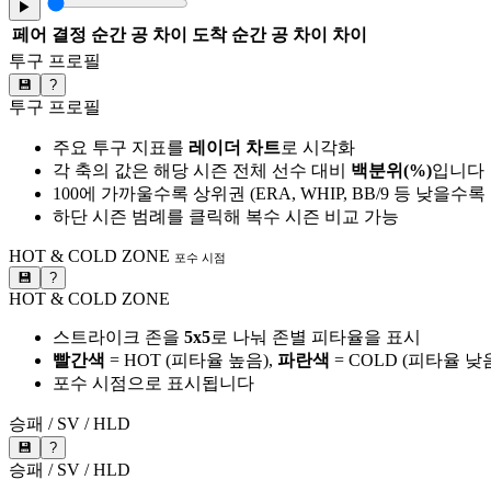
▶
페어
결정 순간 공 차이
도착 순간 공 차이
차이
투구 프로필
💾
?
투구 프로필
주요 투구 지표를
레이더 차트
로 시각화
각 축의 값은 해당 시즌 전체 선수 대비
백분위(%)
입니다
100에 가까울수록 상위권 (ERA, WHIP, BB/9 등 낮을수
하단 시즌 범례를 클릭해 복수 시즌 비교 가능
HOT & COLD ZONE
포수 시점
💾
?
HOT & COLD ZONE
스트라이크 존을
5x5
로 나눠 존별 피타율을 표시
빨간색
= HOT (피타율 높음),
파란색
= COLD (피타율 낮
포수 시점으로 표시됩니다
승패 / SV / HLD
💾
?
승패 / SV / HLD