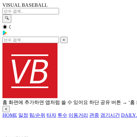
VISUAL BASEBALL
🔍
☀
☾
×
홈 화면에 추가하면 앱처럼 쓸 수 있어요
하단 공유 버튼 → ‘홈
×
HOME
일정
팀/순위
타자
투수
이동거리
관중
경기시간
DAILY