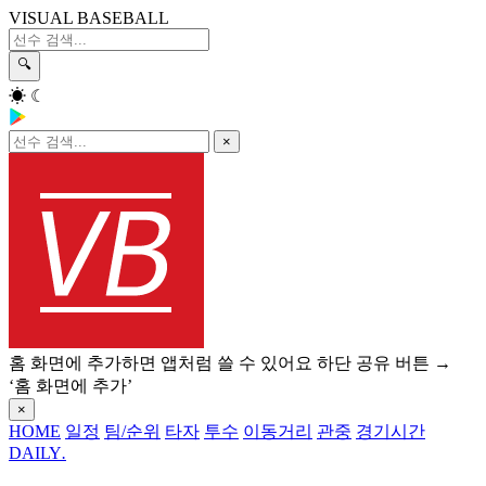
VISUAL BASEBALL
🔍
☀
☾
×
홈 화면에 추가하면 앱처럼 쓸 수 있어요
하단 공유 버튼 →
‘홈 화면에 추가’
×
HOME
일정
팀/순위
타자
투수
이동거리
관중
경기시간
DAILY
.