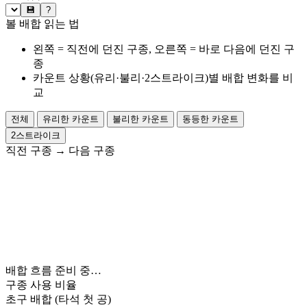
💾
?
볼 배합 읽는 법
왼쪽 = 직전에 던진 구종, 오른쪽 = 바로 다음에 던진 구
종
카운트 상황(유리·불리·2스트라이크)별 배합 변화를 비
교
전체
유리한 카운트
불리한 카운트
동등한 카운트
2스트라이크
직전 구종
→
다음 구종
배합 흐름 준비 중…
구종 사용 비율
초구 배합
(타석 첫 공)