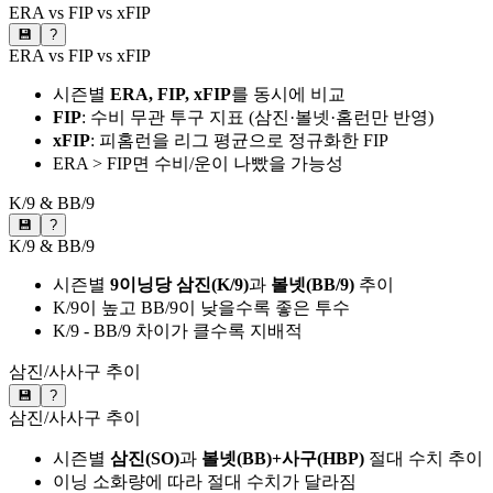
ERA vs FIP vs xFIP
💾
?
ERA vs FIP vs xFIP
시즌별
ERA, FIP, xFIP
를 동시에 비교
FIP
: 수비 무관 투구 지표 (삼진·볼넷·홈런만 반영)
xFIP
: 피홈런을 리그 평균으로 정규화한 FIP
ERA > FIP면 수비/운이 나빴을 가능성
K/9 & BB/9
💾
?
K/9 & BB/9
시즌별
9이닝당 삼진(K/9)
과
볼넷(BB/9)
추이
K/9이 높고 BB/9이 낮을수록 좋은 투수
K/9 - BB/9 차이가 클수록 지배적
삼진/사사구 추이
💾
?
삼진/사사구 추이
시즌별
삼진(SO)
과
볼넷(BB)+사구(HBP)
절대 수치 추이
이닝 소화량에 따라 절대 수치가 달라짐