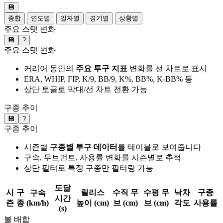
💾
종합
연도별
일자별
경기별
상황별
주요 스탯 변화
💾
?
주요 스탯 변화
커리어 동안의
주요 투구 지표
변화를 선 차트로 표시
ERA, WHIP, FIP, K/9, BB/9, K%, BB%, K-BB% 등
상단 토글로 막대/선 차트 전환 가능
구종 추이
💾
?
구종 추이
시즌별
구종별 투구 데이터
를 테이블로 보여줍니다
구속, 무브먼트, 사용률 변화를 시즌별로 추적
상단 필터로 특정 구종만 필터링 가능
도달
시
구
릴리스
수직 무
수평 무
낙차
구종
구속
시간
즌
종
(km/h)
높이 (cm)
브 (cm)
브 (cm)
각도
사용률
(s)
볼 배합