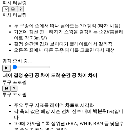
피치 터널링
💾
?
피치 터널링
두 구종이 손에서 떠나 날아오는 3D 궤적 (타자 시점)
가운데 점선 면 = 타자가 스윙을 결정하는 순간(홈플레
이트 약 7.3m 앞)
결정 순간엔 겹쳐 보이다가 플레이트에서 갈라짐
오른쪽 표에서 다른 구종 페어를 고르면 다시 재생
궤적 준비 중…
▶
페어
결정 순간 공 차이
도착 순간 공 차이
차이
투구 프로필
💾
?
투구 프로필
주요 투구 지표를
레이더 차트
로 시각화
각 축의 값은 해당 시즌 전체 선수 대비
백분위(%)
입니
다
100에 가까울수록 상위권 (ERA, WHIP, BB/9 등 낮을수
록 좋은 지표는 역순 처리)