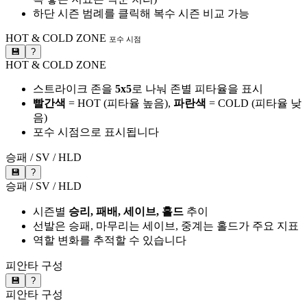
하단 시즌 범례를 클릭해 복수 시즌 비교 가능
HOT & COLD ZONE
포수 시점
💾
?
HOT & COLD ZONE
스트라이크 존을
5x5
로 나눠 존별 피타율을 표시
빨간색
= HOT (피타율 높음),
파란색
= COLD (피타율 낮
음)
포수 시점으로 표시됩니다
승패 / SV / HLD
💾
?
승패 / SV / HLD
시즌별
승리, 패배, 세이브, 홀드
추이
선발은 승패, 마무리는 세이브, 중계는 홀드가 주요 지표
역할 변화를 추적할 수 있습니다
피안타 구성
💾
?
피안타 구성