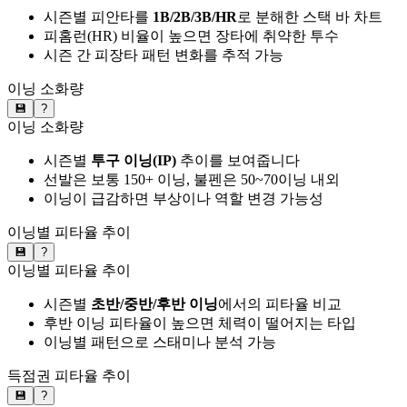
시즌별 피안타를
1B/2B/3B/HR
로 분해한 스택 바 차트
피홈런(HR) 비율이 높으면 장타에 취약한 투수
시즌 간 피장타 패턴 변화를 추적 가능
이닝 소화량
💾
?
이닝 소화량
시즌별
투구 이닝(IP)
추이를 보여줍니다
선발은 보통 150+ 이닝, 불펜은 50~70이닝 내외
이닝이 급감하면 부상이나 역할 변경 가능성
이닝별 피타율 추이
💾
?
이닝별 피타율 추이
시즌별
초반/중반/후반 이닝
에서의 피타율 비교
후반 이닝 피타율이 높으면 체력이 떨어지는 타입
이닝별 패턴으로 스태미나 분석 가능
득점권 피타율 추이
💾
?