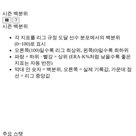
시즌 백분위
💾
?
시즌 백분위
각 지표를 리그 규정 도달 선수 분포에서의 백분위
(0~100)로 표시
오른쪽(100)일수록 리그 최상위, 왼쪽(0)일수록 최하위
파랑 = 하위 · 빨강 = 상위 (ERA·K%처럼 낮을수록 좋은
지표는 자동 반전)
막대 안 숫자 = 백분위, 오른쪽 = 실제 기록값, 가운데 점
선 = 리그 중앙값
주요 스탯