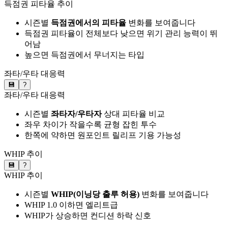
득점권 피타율 추이
시즌별
득점권에서의 피타율
변화를 보여줍니다
득점권 피타율이 전체보다 낮으면 위기 관리 능력이 뛰
어남
높으면 득점권에서 무너지는 타입
좌타/우타 대응력
💾
?
좌타/우타 대응력
시즌별
좌타자/우타자
상대 피타율 비교
좌우 차이가 작을수록 균형 잡힌 투수
한쪽에 약하면 원포인트 릴리프 기용 가능성
WHIP 추이
💾
?
WHIP 추이
시즌별
WHIP(이닝당 출루 허용)
변화를 보여줍니다
WHIP 1.0 이하면 엘리트급
WHIP가 상승하면 컨디션 하락 신호