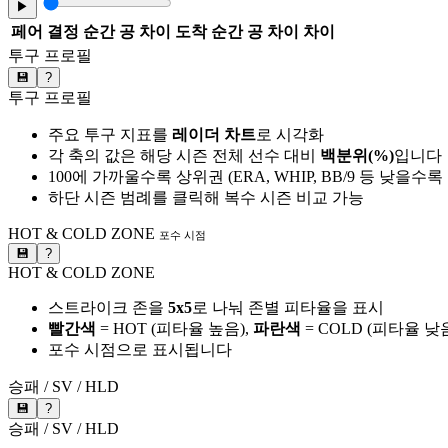
▶
페어
결정 순간 공 차이
도착 순간 공 차이
차이
투구 프로필
💾
?
투구 프로필
주요 투구 지표를
레이더 차트
로 시각화
각 축의 값은 해당 시즌 전체 선수 대비
백분위(%)
입니다
100에 가까울수록 상위권 (ERA, WHIP, BB/9 등 낮을수
하단 시즌 범례를 클릭해 복수 시즌 비교 가능
HOT & COLD ZONE
포수 시점
💾
?
HOT & COLD ZONE
스트라이크 존을
5x5
로 나눠 존별 피타율을 표시
빨간색
= HOT (피타율 높음),
파란색
= COLD (피타율 낮
포수 시점으로 표시됩니다
승패 / SV / HLD
💾
?
승패 / SV / HLD