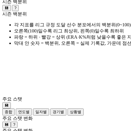
시즌 백분위
💾
?
시즌 백분위
각 지표를 리그 규정 도달 선수 분포에서의 백분위(0~100
오른쪽(100)일수록 리그 최상위, 왼쪽(0)일수록 최하위
파랑 = 하위 · 빨강 = 상위 (ERA·K%처럼 낮을수록 좋은
막대 안 숫자 = 백분위, 오른쪽 = 실제 기록값, 가운데 점
주요 스탯
💾
종합
연도별
일자별
경기별
상황별
주요 스탯 변화
💾
?
주요 스탯 변화