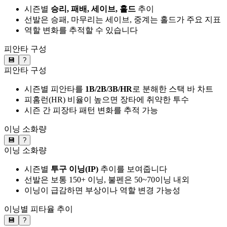
시즌별
승리, 패배, 세이브, 홀드
추이
선발은 승패, 마무리는 세이브, 중계는 홀드가 주요 지표
역할 변화를 추적할 수 있습니다
피안타 구성
💾
?
피안타 구성
시즌별 피안타를
1B/2B/3B/HR
로 분해한 스택 바 차트
피홈런(HR) 비율이 높으면 장타에 취약한 투수
시즌 간 피장타 패턴 변화를 추적 가능
이닝 소화량
💾
?
이닝 소화량
시즌별
투구 이닝(IP)
추이를 보여줍니다
선발은 보통 150+ 이닝, 불펜은 50~70이닝 내외
이닝이 급감하면 부상이나 역할 변경 가능성
이닝별 피타율 추이
💾
?