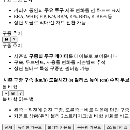
커리어 동안의
주요 투구 지표
변화를 선 차트로 표시
ERA, WHIP, FIP, K/9, BB/9, K%, BB%, K-BB% 등
상단 토글로 막대/선 차트 전환 가능
구종 추이
💾
?
구종 추이
시즌별
구종별 투구 데이터
를 테이블로 보여줍니다
구속, 무브먼트, 사용률 변화를 시즌별로 추적
상단 필터로 특정 구종만 필터링 가능
시즌
구종
구속 (km/h)
도달시간 (s)
릴리스 높이 (cm)
수직 무브 
볼 배합
💾
?
볼 배합 읽는 법
왼쪽 = 직전에 던진 구종, 오른쪽 = 바로 다음에 던진 구종
카운트 상황(유리·불리·2스트라이크)별 배합 변화를 비교
전체
유리한 카운트
불리한 카운트
동등한 카운트
2스트라이크