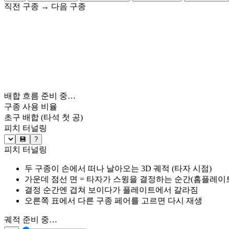
직전 구종
→
다음 구종
배합 흐름 준비 중…
구종 사용 비율
초구 배합
(타석 첫 공)
피치 터널링
💾
?
피치 터널링
두 구종이 손에서 떠나 날아오는 3D 궤적 (타자 시점)
가운데 점선 면 = 타자가 스윙을 결정하는 순간(홈플레이트 약
결정 순간엔 겹쳐 보이다가 플레이트에서 갈라짐
오른쪽 표에서 다른 구종 페어를 고르면 다시 재생
궤적 준비 중…