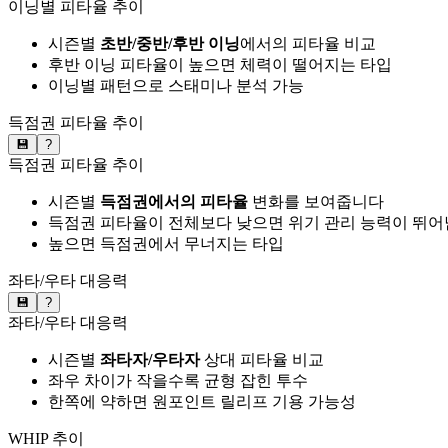
이닝별 피타율 추이
시즌별
초반/중반/후반 이닝
에서의 피타율 비교
후반 이닝 피타율이 높으면 체력이 떨어지는 타입
이닝별 패턴으로 스태미나 분석 가능
득점권 피타율 추이
💾
?
득점권 피타율 추이
시즌별
득점권에서의 피타율
변화를 보여줍니다
득점권 피타율이 전체보다 낮으면 위기 관리 능력이 뛰어
높으면 득점권에서 무너지는 타입
좌타/우타 대응력
💾
?
좌타/우타 대응력
시즌별
좌타자/우타자
상대 피타율 비교
좌우 차이가 작을수록 균형 잡힌 투수
한쪽에 약하면 원포인트 릴리프 기용 가능성
WHIP 추이