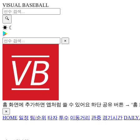
VISUAL BASEBALL
🔍
☀
☾
×
홈 화면에 추가하면 앱처럼 쓸 수 있어요
하단 공유 버튼 → ‘홈
×
HOME
일정
팀/순위
타자
투수
이동거리
관중
경기시간
DAILY