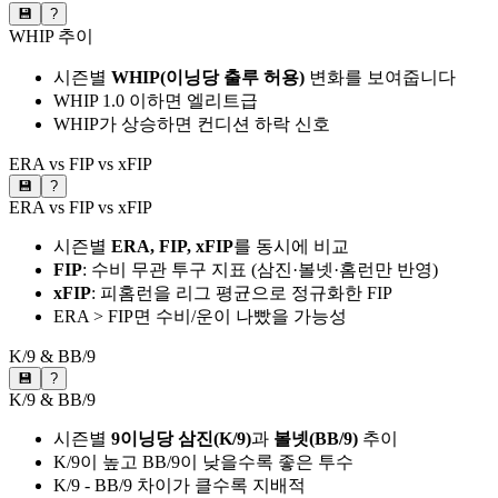
💾
?
WHIP 추이
시즌별
WHIP(이닝당 출루 허용)
변화를 보여줍니다
WHIP 1.0 이하면 엘리트급
WHIP가 상승하면 컨디션 하락 신호
ERA vs FIP vs xFIP
💾
?
ERA vs FIP vs xFIP
시즌별
ERA, FIP, xFIP
를 동시에 비교
FIP
: 수비 무관 투구 지표 (삼진·볼넷·홈런만 반영)
xFIP
: 피홈런을 리그 평균으로 정규화한 FIP
ERA > FIP면 수비/운이 나빴을 가능성
K/9 & BB/9
💾
?
K/9 & BB/9
시즌별
9이닝당 삼진(K/9)
과
볼넷(BB/9)
추이
K/9이 높고 BB/9이 낮을수록 좋은 투수
K/9 - BB/9 차이가 클수록 지배적